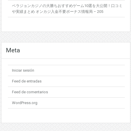
ベラジョンカジノの大勝ちおすすめゲーム10選を大公開！口コミ
や実績まとめ オンカジ入金不要ボーナス情報局 – 205
Meta
Iniciar sesión
Feed de entradas
Feed de comentarios
WordPress.org