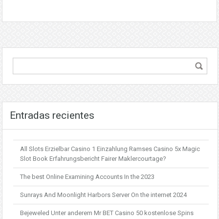
Entradas recientes
All Slots Erzielbar Casino 1 Einzahlung Ramses Casino 5x Magic
Slot Book Erfahrungsbericht Fairer Maklercourtage?
The best Online Examining Accounts In the 2023
Sunrays And Moonlight Harbors Server On the internet 2024
Bejeweled Unter anderem Mr BET Casino 50 kostenlose Spins