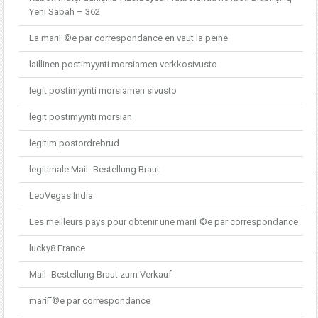
Yeni Sabah – 362
La mariГ©e par correspondance en vaut la peine
laillinen postimyynti morsiamen verkkosivusto
legit postimyynti morsiamen sivusto
legit postimyynti morsian
legitim postordrebrud
legitimale Mail -Bestellung Braut
LeoVegas India
Les meilleurs pays pour obtenir une mariГ©e par correspondance
lucky8 France
Mail -Bestellung Braut zum Verkauf
mariГ©e par correspondance