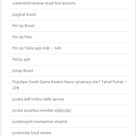
osterreich+wiener-staat find escorts
pagbet brazil
Pin Up Brazil
Pin Up Peru
Pin Up Yükle apk Indir – 640
PinUp apk
pinup Brazil
Populyar Crash-Game Aviator Necə oynamaq olar? Təhsil Portalı –
228
posta dell'ordine della sposa
posta sipariЕџi nereden alД±nД±r
postimyynti morsiamen virastot
postorder brud reveiw