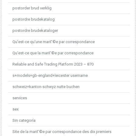
postorder brud verklig
postordre brudekatalog
postordre brudekataloger
Qu'est-ce qu'une mariГ©e par correspondance
Qu'est-ce que la mariГ©e par correspondance
Reliable and Safe Trading Platform 2023 – 870
s+models+gb-england+leicester username
schweiz+kanton-schwyz nutte buchen
services
sex
Sin categoría
Site de la mariГ©e par correspondance des dix premiers