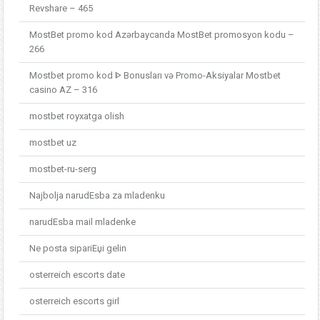
Revshare – 465
MostBet promo kod Azərbaycanda MostBet promosyon kodu –
266
Mostbet promo kod ᐈ Bonusları və Promo-Aksiyalar Mostbet
casino AZ – 316
mostbet royxatga olish
mostbet uz
mostbet-ru-serg
Najbolja narudЕѕba za mladenku
narudЕѕba mail mladenke
Ne posta sipariЕџi gelin
osterreich escorts date
osterreich escorts girl