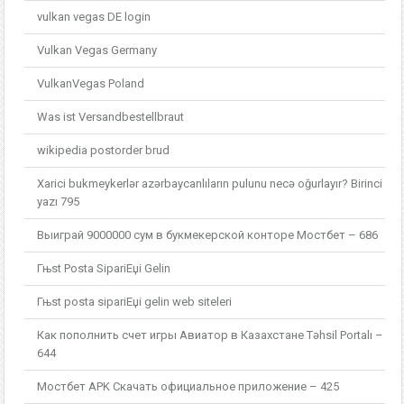
vulkan vegas DE login
Vulkan Vegas Germany
VulkanVegas Poland
Was ist Versandbestellbraut
wikipedia postorder brud
Xarici bukmeykerlər azərbaycanlıların pulunu necə oğurlayır? Birinci
yazı 795
Выиграй 9000000 сум в букмекерской конторе Мостбет – 686
Гњst Posta SipariЕџi Gelin
Гњst posta sipariЕџi gelin web siteleri
Как пополнить счет игры Авиатор в Казахстане Təhsil Portalı –
644
Мостбет APK Скачать официальное приложение – 425