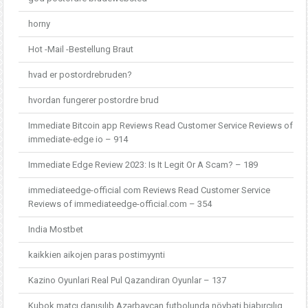
horny
Hot -Mail -Bestellung Braut
hvad er postordrebruden?
hvordan fungerer postordre brud
Immediate Bitcoin app Reviews Read Customer Service Reviews of
immediate-edge io – 914
Immediate Edge Review 2023: Is It Legit Or A Scam? – 189
immediateedge-official com Reviews Read Customer Service
Reviews of immediateedge-official.com – 354
India Mostbet
kaikkien aikojen paras postimyynti
Kazino Oyunlari Real Pul Qazandiran Oyunlar – 137
Kubok matçı danışılıb Azərbaycan futbolunda növbəti biabırçılıq