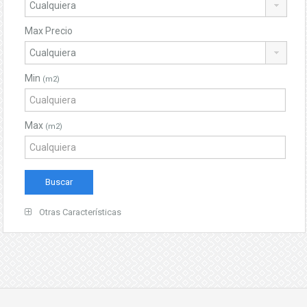
Max Precio
Min
(m2)
Max
(m2)
Otras Características