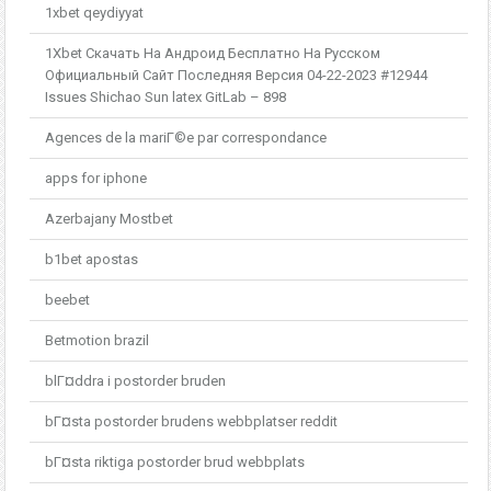
1xbet qeydiyyat
1Xbet Скачать На Андроид Бесплатно На Русском
Официальный Сайт Последняя Версия 04-22-2023 #12944
Issues Shichao Sun latex GitLab – 898
Agences de la mariГ©e par correspondance
apps for iphone
Azerbajany Mostbet
b1bet apostas
beebet
Betmotion brazil
blГ¤ddra i postorder bruden
bГ¤sta postorder brudens webbplatser reddit
bГ¤sta riktiga postorder brud webbplats