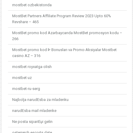
mostbet ozbekistonda
MostBet Partners Affiliate Program Review 2023 Upto 60%
Revshare – 465
MostBet promo kod Azərbaycanda MostBet promosyon kodu –
266
Mostbet promo kod ᐈ Bonusları və Promo-Aksiyalar Mostbet
casino AZ – 316
mostbet royxatga olish
mostbet uz
mostbet-ru-serg
Najbolja narudЕѕba za mladenku
narudЕѕba mail mladenke
Ne posta sipariЕџi gelin
osterreich escorts date