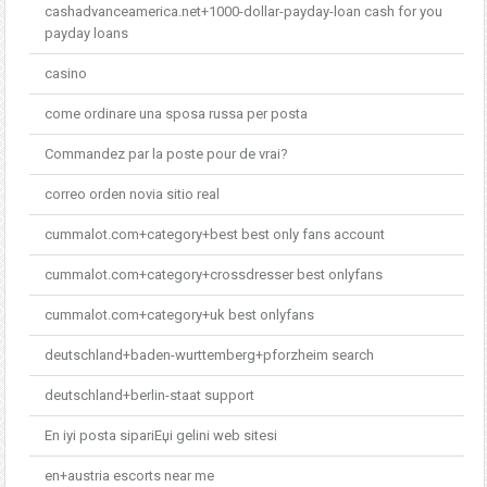
cashadvanceamerica.net+1000-dollar-payday-loan cash for you
payday loans
casino
come ordinare una sposa russa per posta
Commandez par la poste pour de vrai?
correo orden novia sitio real
cummalot.com+category+best best only fans account
cummalot.com+category+crossdresser best onlyfans
cummalot.com+category+uk best onlyfans
deutschland+baden-wurttemberg+pforzheim search
deutschland+berlin-staat support
En iyi posta sipariЕџi gelini web sitesi
en+austria escorts near me