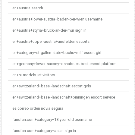
en+austria search
en+austria+lower-austria+baden-bei-wien username
en+austria+styria+bruck-an-der-mur sign in
en+austria+upper-austria+ansfelden escorts
en+category+st-gallen-state+buchs+milf escort girl
en+germany+lower-saxony+osnabruck best escort platform
en+s+models+at visitors
en+switzerland+basel-landschaft escort girls
en+switzerland+basel-landschaft+binningen escort service
es correo orden novia segura
fansfan.com+category+18-year-old username
fansfan.com+category+asian sign in