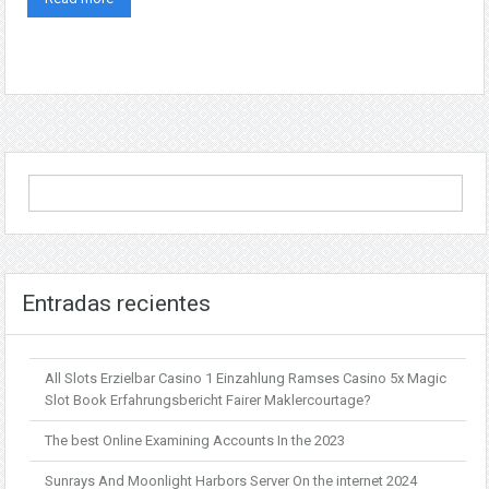
Entradas recientes
All Slots Erzielbar Casino 1 Einzahlung Ramses Casino 5x Magic
Slot Book Erfahrungsbericht Fairer Maklercourtage?
The best Online Examining Accounts In the 2023
Sunrays And Moonlight Harbors Server On the internet 2024