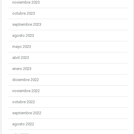
noviembre 2023
octubre 2023
septiembre 2023
agosto 2023
mayo 2023
abril 2023
enero 2023
diciembre 2022
noviembre 2022
octubre 2022
septiembre 2022
agosto 2022