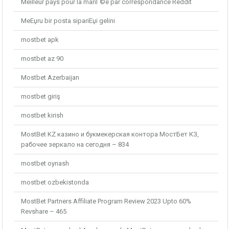
Meilleur pays pour la mariГ©e par correspondance Reddit
MeЕџru bir posta sipariЕџi gelini
mostbet apk
mostbet az 90
Mostbet Azerbaijan
mostbet giriş
mostbet kirish
MostBet KZ казино и букмекерская контора МостБет КЗ,
рабочее зеркало на сегодня – 834
mostbet oynash
mostbet ozbekistonda
MostBet Partners Affiliate Program Review 2023 Upto 60%
Revshare – 465