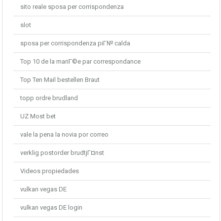
sito reale sposa per corrispondenza
slot
sposa per corrispondenza piГ№ calda
Top 10 de la mariГ©e par correspondance
Top Ten Mail bestellen Braut
topp ordre brudland
UZ Most bet
vale la pena la novia por correo
verklig postorder brudtjГ¤nst
Videos propiedades
vulkan vegas DE
vulkan vegas DE login