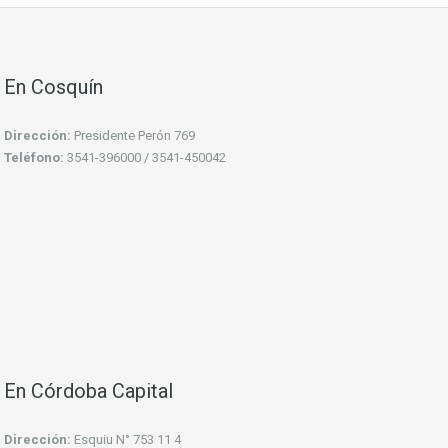
En Cosquín
Dirección:
Presidente Perón 769
Teléfono:
3541-396000 / 3541-450042
En Córdoba Capital
Dirección:
Esquiu N° 753 11 4