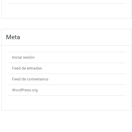
Meta
Iniciar sesión
Feed de entradas
Feed de comentarios
WordPress.org