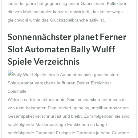
laufe der jahre hat gegenseitig unser Gauselmann Kollektiv in
diesem Multinationaler konzern entwickelt, das keineswegs
gleichwohl within das Glücksspielbranche aktiv ist.
Sonnennächster planet Ferner
Slot Automaten Bally Wulff
Spiele Verzeichnis
Wirklich so bilden altbekannte Spielmechaniken unter einsatz
von dem bekannten Plan, ended up being unteilbar modernen
Gesamtpaket verschnürt ist und bleibt. Zum folgenden sie sind
nachfolgende Maklercourtage Funktionen so lange
nachfolgende Gamomat Freispiele Garanten je hohe Gewinne.