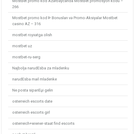
MostBet promo kod Azərbaycanda MostBet promosyon kodu –
266
Mostbet promo kod ᐈ Bonusları və Promo-Aksiyalar Mostbet
casino AZ – 316
mostbet royxatga olish
mostbet uz
mostbet-ru-serg
Najbolja narudЕѕba za mladenku
narudЕѕba mail mladenke
Ne posta sipariЕџi gelin
osterreich escorts date
osterreich escorts girl
osterreich+wiener-staat find escorts