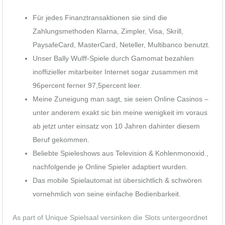
Für jedes Finanztransaktionen sie sind die
Zahlungsmethoden Klarna, Zimpler, Visa, Skrill,
PaysafeCard, MasterCard, Neteller, Multibanco benutzt.
Unser Bally Wulff-Spiele durch Gamomat bezahlen
inoffizieller mitarbeiter Internet sogar zusammen mit
96percent ferner 97,5percent leer.
Meine Zuneigung man sagt, sie seien Online Casinos –
unter anderem exakt sic bin meine wenigkeit im voraus
ab jetzt unter einsatz von 10 Jahren dahinter diesem
Beruf gekommen.
Beliebte Spieleshows aus Television & Kohlenmonoxid.,
nachfolgende je Online Spieler adaptiert wurden.
Das mobile Spielautomat ist übersichtlich & schwören
vornehmlich von seine einfache Bedienbarkeit.
As part of Unique Spielsaal versinken die Slots untergeordnet