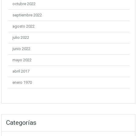
octubre 2022
septiembre 2022
agosto 2022
julio 2022
junio 2022
mayo 2022
abril 2017
enero 1970
Categorías