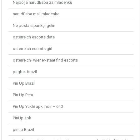
Najbolja narudЕѕba za mladenku
narudЕѕba mail mladenke
Ne posta sipariЕџi gelin
osterreich escorts date
osterreich escorts girl
osterreich+wiener-staat find escorts
pagbet brazil
Pin Up Brazil
Pin Up Peru
Pin Up Yükle apk Indir – 640
PinUp apk
pinup Brazil