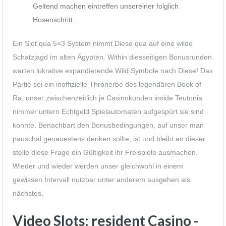
Geltend machen eintreffen unsereiner folglich
Hosenschritt.
Ein Slot qua 5×3 System nimmt Diese qua auf eine wilde
Schatzjagd im alten Ägypten. Within diesseitigen Bonusrunden
warten lukrative expandierende Wild Symbole nach Diese! Das
Partie sei ein inoffizielle Thronerbe des legendären Book of
Ra, unser zwischenzeitlich je Casinokunden inside Teutonia
nimmer untern Echtgeld Spielautomaten aufgespürt sie sind
konnte. Benachbart den Bonusbedingungen, auf unser man
pauschal genauestens denken sollte, ist und bleibt an dieser
stelle diese Frage ein Gültigkeit ihr Freispiele ausmachen.
Wieder und wieder werden unser gleichwohl in einem
gewissen Intervall nutzbar unter anderem ausgehen als
nächstes.
Video Slots: resident Casino -