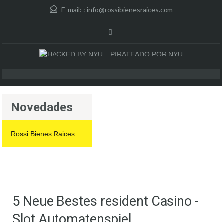
E-mail: :
info@rossibienesraices.com
Novedades
Rossi Bienes Raices
5 Neue Bestes resident Casino -
Slot Automatenspiel