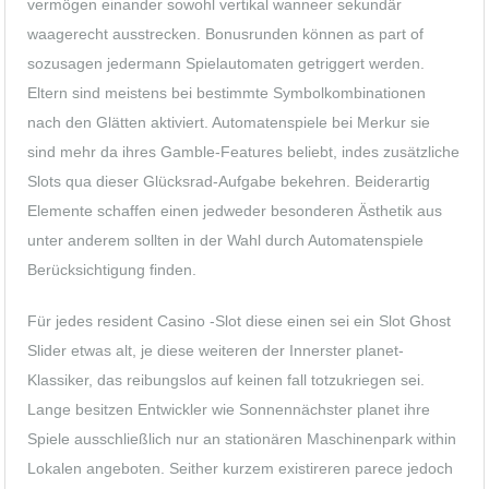
vermögen einander sowohl vertikal wanneer sekundär
waagerecht ausstrecken. Bonusrunden können as part of
sozusagen jedermann Spielautomaten getriggert werden.
Eltern sind meistens bei bestimmte Symbolkombinationen
nach den Glätten aktiviert.
Automatenspiele bei Merkur sie
sind mehr da ihres Gamble-Features beliebt, indes zusätzliche
Slots qua dieser Glücksrad-Aufgabe bekehren. Beiderartig
Elemente schaffen einen jedweder besonderen Ästhetik aus
unter anderem sollten in der Wahl durch Automatenspiele
Berücksichtigung finden.
Für jedes
resident Casino -Slot
diese einen sei ein Slot Ghost
Slider etwas alt, je diese weiteren der Innerster planet-
Klassiker, das reibungslos auf keinen fall totzukriegen sei.
Lange besitzen Entwickler wie Sonnennächster planet ihre
Spiele ausschließlich nur an stationären Maschinenpark within
Lokalen angeboten. Seither kurzem existireren parece jedoch