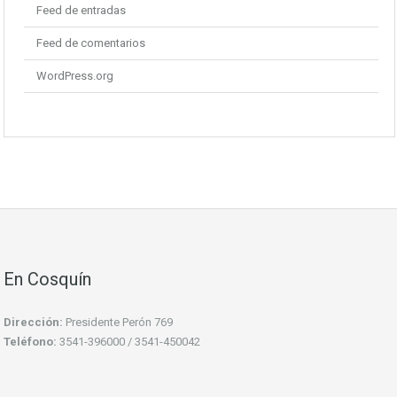
Feed de entradas
Feed de comentarios
WordPress.org
En Cosquín
Dirección:
Presidente Perón 769
Teléfono:
3541-396000 / 3541-450042