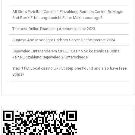
All Slots Erzielbar Casino 1 Einzahlung Ramses Casino 5x Magic
Slot Book Erfahrungsbericht Fairer Maklercourtage?
The best Online Examining Accounts In the 2023
Sunrays And Moonlight Harbors Server On the internet 2024
Bejeweled Unter anderem Mr BET Casino 50 kostenlose Spins
keine Einzahlung Bejeweled 2 Unterschiede
step 1 Put Local casino Uk Put step one Pound and also have Free
Spins?