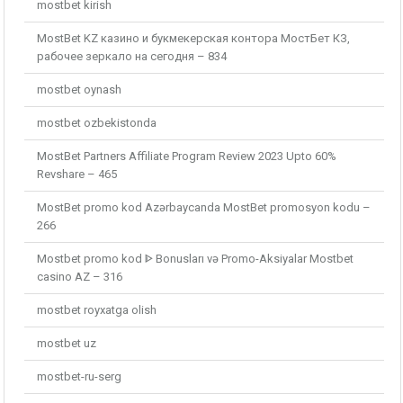
mostbet kirish
MostBet KZ казино и букмекерская контора МостБет КЗ,
рабочее зеркало на сегодня – 834
mostbet oynash
mostbet ozbekistonda
MostBet Partners Affiliate Program Review 2023 Upto 60%
Revshare – 465
MostBet promo kod Azərbaycanda MostBet promosyon kodu –
266
Mostbet promo kod ᐈ Bonusları və Promo-Aksiyalar Mostbet
casino AZ – 316
mostbet royxatga olish
mostbet uz
mostbet-ru-serg