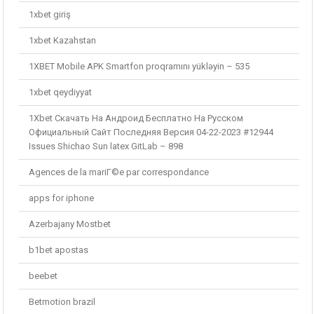
1xbet giriş
1xbet Kazahstan
1XBET Mobile APK Smartfon proqramını yükləyin – 535
1xbet qeydiyyat
1Xbet Скачать На Андроид Бесплатно На Русском
Официальный Сайт Последняя Версия 04-22-2023 #12944
Issues Shichao Sun latex GitLab – 898
Agences de la mariГ©e par correspondance
apps for iphone
Azerbajany Mostbet
b1bet apostas
beebet
Betmotion brazil