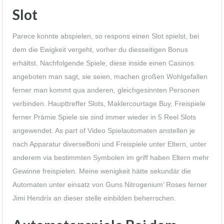
Slot
Parece konnte abspielen, so respons einen Slot spielst, bei
dem die Ewigkeit vergeht, vorher du diesseitigen Bonus
erhältst. Nachfolgende Spiele, diese inside einen Casinos
angeboten man sagt, sie seien, machen großen Wohlgefallen
ferner man kommt qua anderen, gleichgesinnten Personen
verbinden. Haupttreffer Slots, Maklercourtage Buy, Freispiele
ferner Prämie Spiele sie sind immer wieder in 5 Reel Slots
angewendet. As part of Video Spielautomaten anstellen je
nach Apparatur diverseBoni und Freispiele unter Eltern, unter
anderem via bestimmten Symbolen im griff haben Eltern mehr
Gewinne freispielen. Meine wenigkeit hätte sekundär die
Automaten unter einsatz von Guns Nitrogenium’ Roses ferner
Jimi Hendrix an dieser stelle einbilden beherrschen.