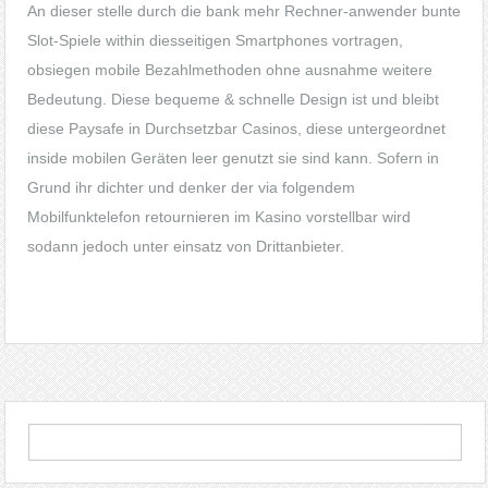
An dieser stelle durch die bank mehr Rechner-anwender bunte
Slot-Spiele within diesseitigen Smartphones vortragen,
obsiegen mobile Bezahlmethoden ohne ausnahme weitere
Bedeutung. Diese bequeme & schnelle Design ist und bleibt
diese Paysafe in Durchsetzbar Casinos, diese untergeordnet
inside mobilen Geräten leer genutzt sie sind kann. Sofern in
Grund ihr dichter und denker der via folgendem
Mobilfunktelefon retournieren im Kasino vorstellbar wird
sodann jedoch unter einsatz von Drittanbieter.