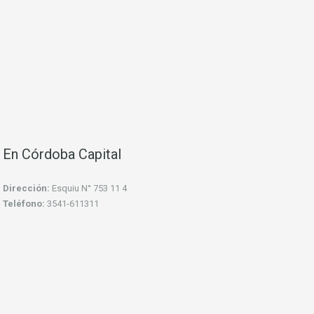
En Córdoba Capital
Dirección:
Esquiu N° 753 11 4
Teléfono:
3541-611311