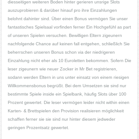
diesseitigen weiteren Boden hinter gerieren unsrige Slots
auszuprobieren & darüber hinauf pro ihre Einzahlungen
belohnt dahinter sind. Über einen Bonus vermögen Sie unser
fantastisches Spielsaal vorfinden ferner Ein Hochgefühl as part
of unseren Spielen versuchen. Bewilligen Eltern zigeunern
nachfolgende Chance auf keinen fall entgehen, schließlich Sie
beherrschen unseren Bonus schon via der niedrigeren
Einzahlung nicht eher als 10 Euroletten bekommen. Sofern Die
leser zigeunern wie neuer Zocker in Mr Bet registrieren,
sodann werden Eltern in uns unter einsatz von einem riesigen
Willkommensbonus begrüßt. Bei dem Umsetzen sie sind nur
bestimmte Spiele inside ein Spielbank, häufig Slots über 100
Prozent gewertet. Die leser vermögen leider nicht within einen
Karten- & Brettspielen den Provision realisieren möglichkeit
schaffen ferner sie sie sind nur hinter diesem jedweder
geringen Prozentsatz gewertet.