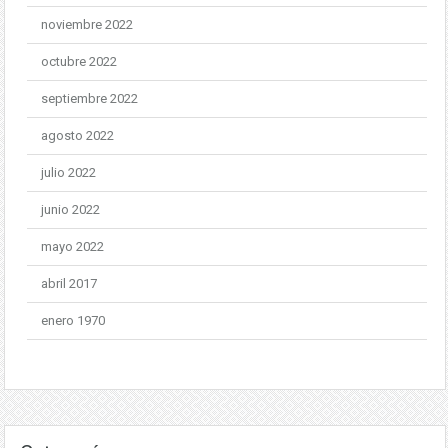
noviembre 2022
octubre 2022
septiembre 2022
agosto 2022
julio 2022
junio 2022
mayo 2022
abril 2017
enero 1970