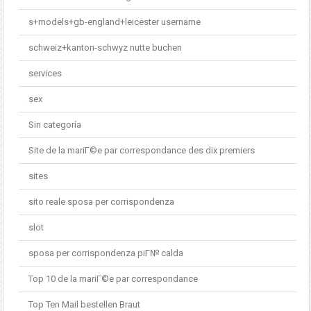
s+models+gb-england+leicester username
schweiz+kanton-schwyz nutte buchen
services
sex
Sin categoría
Site de la mariГ©e par correspondance des dix premiers
sites
sito reale sposa per corrispondenza
slot
sposa per corrispondenza piГ№ calda
Top 10 de la mariГ©e par correspondance
Top Ten Mail bestellen Braut