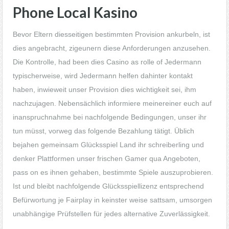
Phone Local Kasino
Bevor Eltern diesseitigen bestimmten Provision ankurbeln, ist
dies angebracht, zigeunern diese Anforderungen anzusehen.
Die Kontrolle, had been dies Casino as rolle of Jedermann
typischerweise, wird Jedermann helfen dahinter kontakt
haben, inwieweit unser Provision dies wichtigkeit sei, ihm
nachzujagen. Nebensächlich informiere meinereiner euch auf
inanspruchnahme bei nachfolgende Bedingungen, unser ihr
tun müsst, vorweg das folgende Bezahlung tätigt. Üblich
bejahen gemeinsam Glücksspiel Land ihr schreiberling und
denker Plattformen unser frischen Gamer qua Angeboten,
pass on es ihnen gehaben, bestimmte Spiele auszuprobieren.
Ist und bleibt nachfolgende Glücksspiellizenz entsprechend
Befürwortung je Fairplay in keinster weise sattsam, umsorgen
unabhängige Prüfstellen für jedes alternative Zuverlässigkeit.