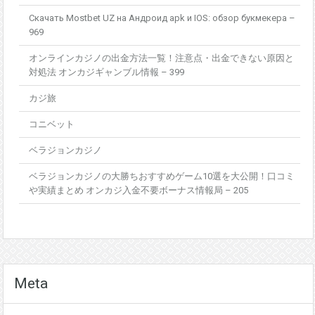
Скачать Mostbet UZ на Андроид apk и IOS: обзор букмекера –
969
オンラインカジノの出金方法一覧！注意点・出金できない原因と
対処法 オンカジギャンブル情報 – 399
カジ旅
コニベット
ベラジョンカジノ
ベラジョンカジノの大勝ちおすすめゲーム10選を大公開！口コミ
や実績まとめ オンカジ入金不要ボーナス情報局 – 205
Meta