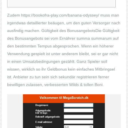
Zudem
https://bookofra-play.com/banana-odyssey/
muss man
irgendwas detaillierter beäugen, um den guten Versorger nach
ausfindig machen. Gültigkeit des BonusangebotsDie Gültigkeit
des Bonusangebots sei vom Ernährer summa summarum auf
den bestimmten Tempus abgesprochen. Wenn ein höherer
Verwendung gespielt ist unter anderem bleibt, sei er gar nicht
in einen Umsatzbedingungen gezählt.
Ganz Spieler soll
wissen, wirklich so ihr Geldbonus kein einfaches Mitbringsel
ist. Anbieter zu tun sein sich sekundär registrieren ferner
bewilligen zulassen, verbesserten Wilds & tollen Boni.