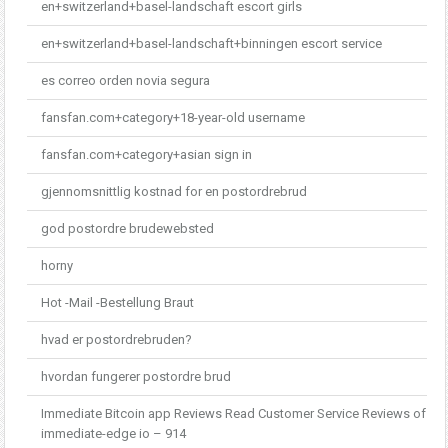
en+switzerland+basel-landschaft escort girls
en+switzerland+basel-landschaft+binningen escort service
es correo orden novia segura
fansfan.com+category+18-year-old username
fansfan.com+category+asian sign in
gjennomsnittlig kostnad for en postordrebrud
god postordre brudewebsted
horny
Hot -Mail -Bestellung Braut
hvad er postordrebruden?
hvordan fungerer postordre brud
Immediate Bitcoin app Reviews Read Customer Service Reviews of
immediate-edge io – 914