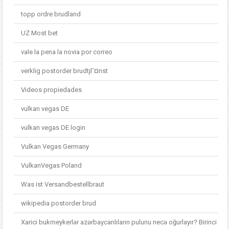
topp ordre brudland
UZ Most bet
vale la pena la novia por correo
verklig postorder brudtjГ¤nst
Videos propiedades
vulkan vegas DE
vulkan vegas DE login
Vulkan Vegas Germany
VulkanVegas Poland
Was ist Versandbestellbraut
wikipedia postorder brud
Xarici bukmeykerlər azərbaycanlıların pulunu necə oğurlayır? Birinci