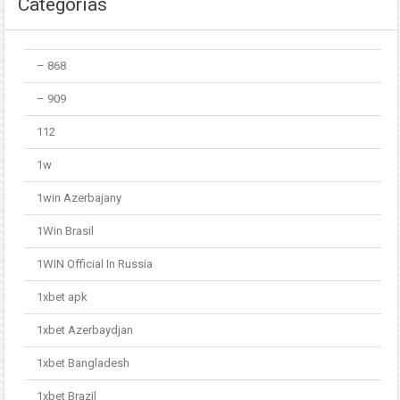
Categorías
– 868
– 909
112
1w
1win Azerbajany
1Win Brasil
1WIN Official In Russia
1xbet apk
1xbet Azerbaydjan
1xbet Bangladesh
1xbet Brazil