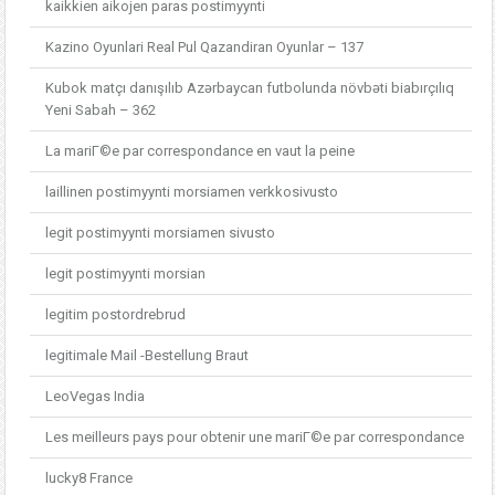
kaikkien aikojen paras postimyynti
Kazino Oyunlari Real Pul Qazandiran Oyunlar – 137
Kubok matçı danışılıb Azərbaycan futbolunda növbəti biabırçılıq
Yeni Sabah – 362
La mariГ©e par correspondance en vaut la peine
laillinen postimyynti morsiamen verkkosivusto
legit postimyynti morsiamen sivusto
legit postimyynti morsian
legitim postordrebrud
legitimale Mail -Bestellung Braut
LeoVegas India
Les meilleurs pays pour obtenir une mariГ©e par correspondance
lucky8 France