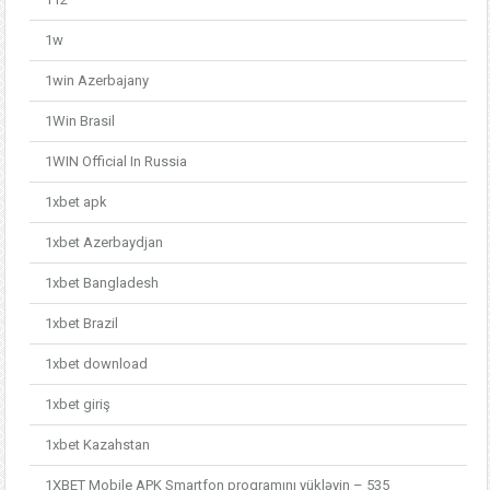
1w
1win Azerbajany
1Win Brasil
1WIN Official In Russia
1xbet apk
1xbet Azerbaydjan
1xbet Bangladesh
1xbet Brazil
1xbet download
1xbet giriş
1xbet Kazahstan
1XBET Mobile APK Smartfon proqramını yükləyin – 535