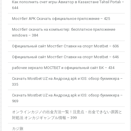
Как пополнить счет игры Авиатор в Казахстане Təhsil Portalı –
644
Мостбет APK Скачать официальное приложение – 425
Мостбет скачать на компьютер: бесплатное приложение
windows – 384
Официальный сайт Мостбет Ставки на спорт Mostbet – 606
Официальный сайт Мостбет Ставки на спорт Mostbet – 646
рабочее зеркало МОСТБЕТ и официальный сайт БК – 434
Скачать Mostbet UZ на Андроид apk и IOS: обзор букмекера –
335
Скачать Mostbet UZ на Андроид apk и IOS: обзор букмекера –
969
オンラインカジノの出金方法一覧！注意点・出金できない原因と
対処法 オンカジギャンブル情報 – 399
カジ旅