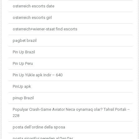
osterreich escorts date
osterreich escorts girl
osterreich+wiener-staat find escorts
pagbet brazil
Pin Up Brazil
Pin Up Peru
Pin Up Yükle apk Indir – 640
PinUp apk
pinup Brazil
Populyar Crash-Game Aviator Necə oynamaq olar? Təhsil Portalı –
228
posta dell'ordine della sposa
posta sipariЕџi nereden alД±nД±r