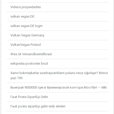
Videos propiedades
vulkan vegas DE
vulkan vegas DE login
Vulkan Vegas Germany
VulkanVegas Poland
Was ist Versandbestellbraut
wikipedia postorder brud
Xarici bukmeykerlər azərbaycanlıların pulunu necə oğurlayır? Birinci
yazı 795
Выиграй 9000000 сум в букмекерской конторе Мостбет – 686
Гњst Posta SipariЕџi Gelin
Гњst posta sipariЕџi gelin web siteleri