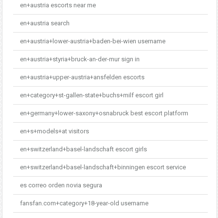
en+austria escorts near me
en+austria search
en+austria+lower-austria+baden-bei-wien username
en+austria+styria+bruck-an-der-mur sign in
en+austria+upper-austria+ansfelden escorts
en+category+st-gallen-state+buchs+milf escort girl
en+germany+lower-saxony+osnabruck best escort platform
en+s+models+at visitors
en+switzerland+basel-landschaft escort girls
en+switzerland+basel-landschaft+binningen escort service
es correo orden novia segura
fansfan.com+category+18-year-old username