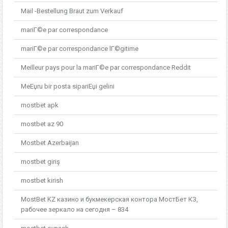
Mail -Bestellung Braut zum Verkauf
mariГ©e par correspondance
mariГ©e par correspondance lГ©gitime
Meilleur pays pour la mariГ©e par correspondance Reddit
MeЕџru bir posta sipariЕџi gelini
mostbet apk
mostbet az 90
Mostbet Azerbaijan
mostbet giriş
mostbet kirish
MostBet KZ казино и букмекерская контора МостБет КЗ,
рабочее зеркало на сегодня – 834