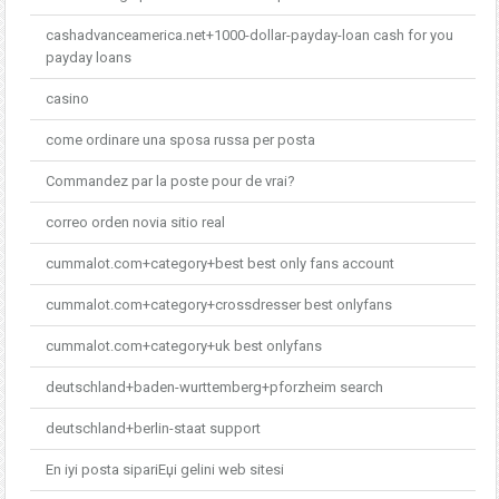
cashadvanceamerica.net+1000-dollar-payday-loan cash for you
payday loans
casino
come ordinare una sposa russa per posta
Commandez par la poste pour de vrai?
correo orden novia sitio real
cummalot.com+category+best best only fans account
cummalot.com+category+crossdresser best onlyfans
cummalot.com+category+uk best onlyfans
deutschland+baden-wurttemberg+pforzheim search
deutschland+berlin-staat support
En iyi posta sipariЕџi gelini web sitesi