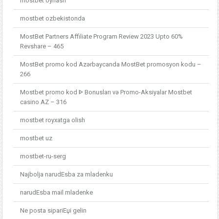
mostbet oynash
mostbet ozbekistonda
MostBet Partners Affiliate Program Review 2023 Upto 60%
Revshare – 465
MostBet promo kod Azərbaycanda MostBet promosyon kodu –
266
Mostbet promo kod ᐈ Bonusları və Promo-Aksiyalar Mostbet
casino AZ – 316
mostbet royxatga olish
mostbet uz
mostbet-ru-serg
Najbolja narudЕѕba za mladenku
narudЕѕba mail mladenke
Ne posta sipariЕџi gelin