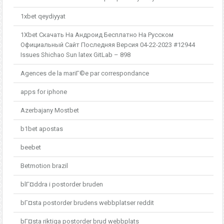
1xbet qeydiyyat
1Xbet Скачать На Андроид Бесплатно На Русском
Официальный Сайт Последняя Версия 04-22-2023 #12944
Issues Shichao Sun latex GitLab – 898
Agences de la mariГ©e par correspondance
apps for iphone
Azerbajany Mostbet
b1bet apostas
beebet
Betmotion brazil
blГ¤ddra i postorder bruden
bГ¤sta postorder brudens webbplatser reddit
bГ¤sta riktiga postorder brud webbplats