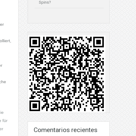
Spins?
ter
liert,
er
iche
ie
 für
er
Comentarios recientes