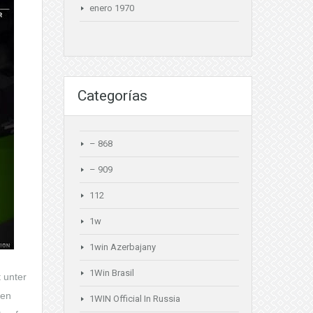
enero 1970
Categorías
– 868
– 909
112
1w
1win Azerbajany
1Win Brasil
t unter
ven
1WIN Official In Russia