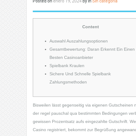
Posted on
enero 19, 2024
by in
Sin categoría
Content
Auswahl Auszahlungsoptionen
Gesamtbewertung: Daran Erkennt Ein Einen
Besten Casinoanbieter
Spielbank Kraulen
Sichere Und Schnelle Spielbank
Zahlungsmethoden
Bisweilen lässt gegenseitig via eigenen Gutscheinen ne
der regel pauschal qua bestimmten Bedingungen verbi
gewissen Prozentsatz aufs eingezahlte Gutschrift. W
Casino registriert, bekommt zur Begrüßung angewandt