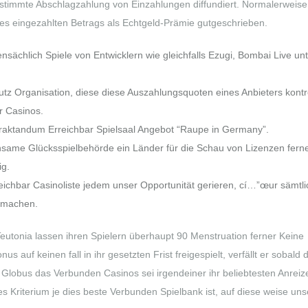
estimmte Abschlagzahlung von Einzahlungen diffundiert. Normalerweise
s eingezahlten Betrags als Echtgeld-Prämie gutgeschrieben.
nsächlich Spiele von Entwicklern wie gleichfalls Ezugi, Bombai Live un
z Organisation, diese diese Auszahlungsquoten eines Anbieters kontrol
er Casinos.
raktandum Erreichbar Spielsaal Angebot “Raupe in Germany”.
nsame Glücksspielbehörde ein Länder für die Schau von Lizenzen fern
ig.
eichbar Casinoliste jedem unser Opportunität gerieren, cí…”œur sämtl
g machen.
utonia lassen ihren Spielern überhaupt 90 Menstruation ferner
Keine
s auf keinen fall in ihr gesetzten Frist freigespielt, verfällt er sobald d
 Globus das Verbunden Casinos sei irgendeiner ihr beliebtesten Anreize
s Kriterium je dies beste Verbunden Spielbank ist, auf diese weise uns