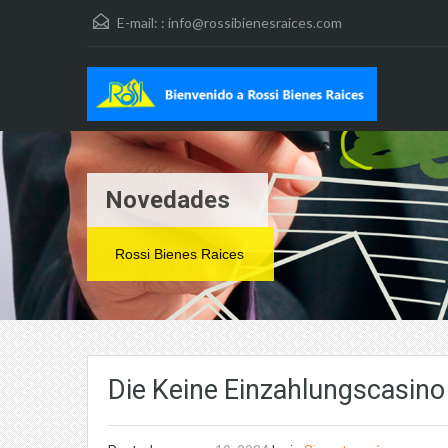
E-mail: :
info@rossibienesraices.com
Novedades
Rossi Bienes Raices
Die Keine Einzahlungscasino 