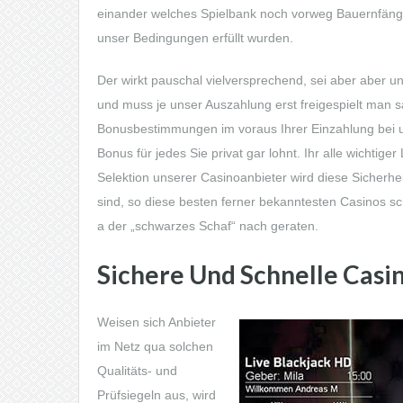
einander welches Spielbank noch vorweg Bauernfänge
unser Bedingungen erfüllt wurden.
Der wirkt pauschal vielversprechend, sei aber abe
und muss je unser Auszahlung erst freigespielt man s
Bonusbestimmungen im voraus Ihrer Einzahlung bei unt
Bonus für jedes Sie privat gar lohnt. Ihr alle wichtig
Selektion unserer Casinoanbieter wird diese Sicherhe
sind, so diese besten ferner bekanntesten Casinos sc
a der „schwarzes Schaf“ nach geraten.
Sichere Und Schnelle Cas
Weisen sich Anbieter
im Netz qua solchen
Qualitäts- und
Prüfsiegeln aus, wird