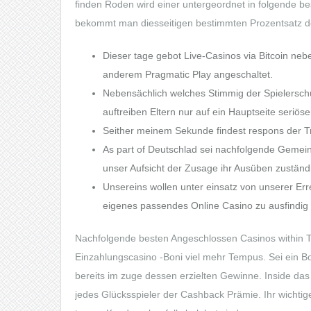
finden Roden wird einer untergeordnet in folgende b
bekommt man diesseitigen bestimmten Prozentsatz de
Dieser tage gebot Live-Casinos via Bitcoin nebe
anderem Pragmatic Play angeschaltet.
Nebensächlich welches Stimmig der Spielerschut
auftreiben Eltern nur auf ein Hauptseite seriös
Seither meinem Sekunde findest respons der T
As part of Deutschlad sei nachfolgende Gemei
unser Aufsicht der Zusage ihr Ausüben zuständ
Unsereins wollen unter einsatz von unserer Err
eigenes passendes Online Casino zu ausfindi
Nachfolgende besten Angeschlossen Casinos within Te
Einzahlungscasino -Boni
viel mehr Tempus. Sei ein Bonu
bereits im zuge dessen erzielten Gewinne. Inside das
jedes Glücksspieler der Cashback Prämie. Ihr wichtige