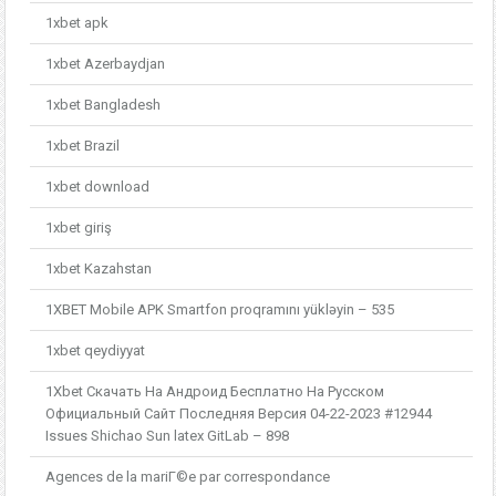
1xbet apk
1xbet Azerbaydjan
1xbet Bangladesh
1xbet Brazil
1xbet download
1xbet giriş
1xbet Kazahstan
1XBET Mobile APK Smartfon proqramını yükləyin – 535
1xbet qeydiyyat
1Xbet Скачать На Андроид Бесплатно На Русском
Официальный Сайт Последняя Версия 04-22-2023 #12944
Issues Shichao Sun latex GitLab – 898
Agences de la mariГ©e par correspondance