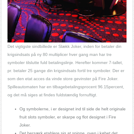
Det vigtigste sindbillede er Slækk Joker, inden for betaler din
krigsindsats på ny 80 multiplicer hver gang man har tre
symboler tilslutte fuld betalingslinje. Herefter kommer 7-tallet,
pr. betaler 25 gange din krigsindsats fortil tre symboler. Der er
som den etat acces da vinde store gevinster på Fire Joker.
Spilleautomaten har en tilbagebetalingsprocent 96.15percent,
og det må siges at findes fuldstændig fornuftigt.
Og symbolerne, i er designet ind til side de helt originale
fruit slots symboler, er skarpe og flot designet i Fire
Joker.
Det bersærk etablere sig at spinne, oven i købet det