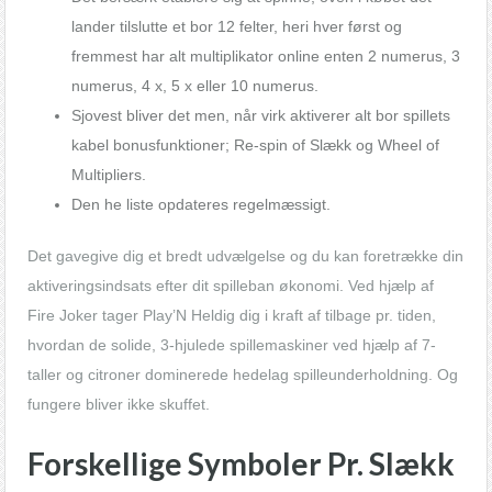
lander tilslutte et bor 12 felter, heri hver først og
fremmest har alt multiplikator online enten 2 numerus, 3
numerus, 4 x, 5 x eller 10 numerus.
Sjovest bliver det men, når virk aktiverer alt bor spillets
kabel bonusfunktioner; Re-spin of Slækk og Wheel of
Multipliers.
Den he liste opdateres regelmæssigt.
Det gavegive dig et bredt udvælgelse og du kan foretrække din
aktiveringsindsats efter dit spilleban økonomi. Ved hjælp af
Fire Joker tager Play’N Heldig dig i kraft af tilbage pr. tiden,
hvordan de solide, 3-hjulede spillemaskiner ved hjælp af 7-
taller og citroner dominerede hedelag spilleunderholdning. Og
fungere bliver ikke skuffet.
Forskellige Symboler Pr. Slækk