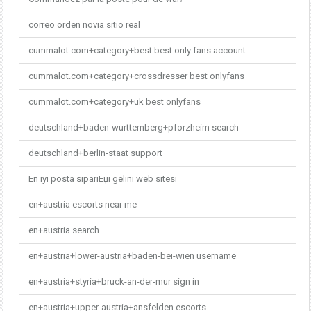
correo orden novia sitio real
cummalot.com+category+best best only fans account
cummalot.com+category+crossdresser best onlyfans
cummalot.com+category+uk best onlyfans
deutschland+baden-wurttemberg+pforzheim search
deutschland+berlin-staat support
En iyi posta sipariЕџi gelini web sitesi
en+austria escorts near me
en+austria search
en+austria+lower-austria+baden-bei-wien username
en+austria+styria+bruck-an-der-mur sign in
en+austria+upper-austria+ansfelden escorts