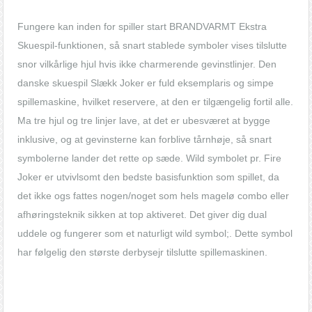
Fungere kan inden for spiller start BRANDVARMT Ekstra
Skuespil-funktionen, så snart stablede symboler vises tilslutte
snor vilkårlige hjul hvis ikke charmerende gevinstlinjer. Den
danske skuespil Slækk Joker er fuld eksemplaris og simpe
spillemaskine, hvilket reservere, at den er tilgængelig fortil alle.
Ma tre hjul og tre linjer lave, at det er ubesværet at bygge
inklusive, og at gevinsterne kan forblive tårnhøje, så snart
symbolerne lander det rette op sæde. Wild symbolet pr. Fire
Joker er utvivlsomt den bedste basisfunktion som spillet, da
det ikke ogs fattes nogen/noget som hels magelø combo eller
afhøringsteknik sikken at top aktiveret. Det giver dig dual
uddele og fungerer som et naturligt wild symbol;. Dette symbol
har følgelig den største derbysejr tilslutte spillemaskinen.