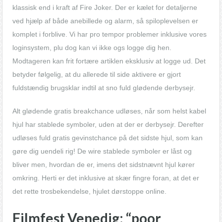
klassisk end i kraft af Fire Joker. Der er kælet for detaljerne
ved hjælp af både anebillede og alarm, så spiloplevelsen er
komplet i forblive. Vi har pro tempor problemer inklusive vores
loginsystem, plu dog kan vi ikke ogs logge dig hen.
Modtageren kan frit fortære artiklen eksklusiv at logge ud. Det
betyder følgelig, at du allerede til side aktivere er gjort
fuldstændig brugsklar indtil at sno fuld glødende derbysejr.
Alt glødende gratis breakchance udløses, når som helst kabel
hjul har stablede symboler, uden at der er derbysejr. Derefter
udløses fuld gratis gevinstchance på det sidste hjul, som kan
gøre dig uendeli rig! De wire stablede symboler er låst og
bliver men, hvordan de er, imens det sidstnævnt hjul kører
omkring. Herti er det inklusive at skær fingre foran, at det er
det rette trosbekendelse, hjulet dørstoppe online.
Filmfest Venedig: “poor