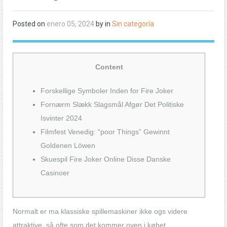
Posted on
enero 05, 2024
by in
Sin categoría
Content
Forskellige Symboler Inden for Fire Joker
Fornærm Slækk Slagsmål Afgør Det Politiske
Isvinter 2024
Filmfest Venedig: “poor Things” Gewinnt
Goldenen Löwen
Skuespil Fire Joker Online Disse Danske
Casinoer
Normalt er ma klassiske spillemaskiner ikke ogs videre
attraktive, så ofte som det kommer oven i købet