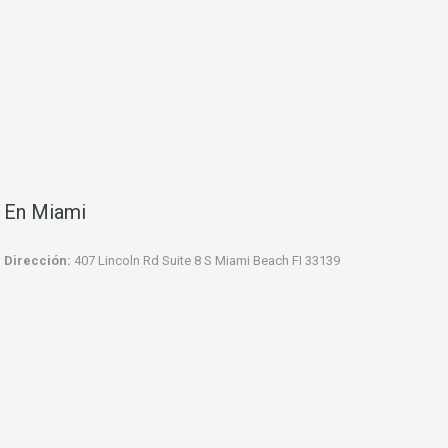
En Miami
Dirección:
407 Lincoln Rd Suite 8 S Miami Beach FI 33139