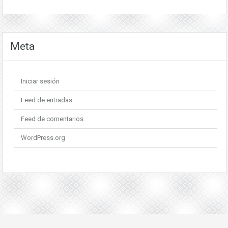
Meta
Iniciar sesión
Feed de entradas
Feed de comentarios
WordPress.org