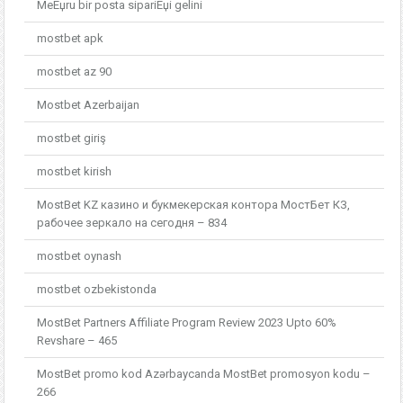
MeЕџru bir posta sipariЕџi gelini
mostbet apk
mostbet az 90
Mostbet Azerbaijan
mostbet giriş
mostbet kirish
MostBet KZ казино и букмекерская контора МостБет КЗ,
рабочее зеркало на сегодня – 834
mostbet oynash
mostbet ozbekistonda
MostBet Partners Affiliate Program Review 2023 Upto 60%
Revshare – 465
MostBet promo kod Azərbaycanda MostBet promosyon kodu –
266