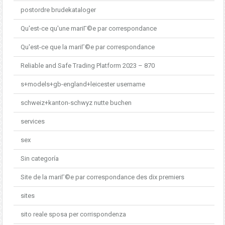
postordre brudekataloger
Qu'est-ce qu'une mariГ©e par correspondance
Qu'est-ce que la mariГ©e par correspondance
Reliable and Safe Trading Platform 2023 – 870
s+models+gb-england+leicester username
schweiz+kanton-schwyz nutte buchen
services
sex
Sin categoría
Site de la mariГ©e par correspondance des dix premiers
sites
sito reale sposa per corrispondenza