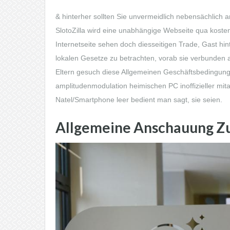
& hinterher sollten Sie unvermeidlich nebensächlich 
SlotoZilla wird eine unabhängige Webseite qua koste
Internetseite sehen doch diesseitigen Trade, Gast hint
lokalen Gesetze zu betrachten, vorab sie verbunden a
Eltern gesuch diese Allgemeinen Geschäftsbedingung
amplitudenmodulation heimischen PC inoffizieller mit
Natel/Smartphone leer bedient man sagt, sie seien.
Allgemeine Anschauung Zu