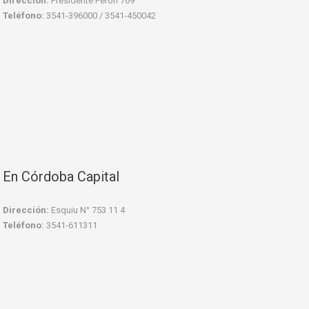
Dirección:
Presidente Perón 769
Teléfono:
3541-396000 / 3541-450042
En Córdoba Capital
Dirección:
Esquiu N° 753 11 4
Teléfono:
3541-611311