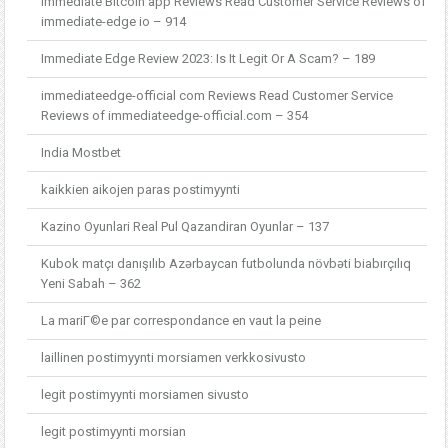
Immediate Bitcoin app Reviews Read Customer Service Reviews of
immediate-edge io – 914
Immediate Edge Review 2023: Is It Legit Or A Scam? – 189
immediateedge-official com Reviews Read Customer Service
Reviews of immediateedge-official.com – 354
India Mostbet
kaikkien aikojen paras postimyynti
Kazino Oyunlari Real Pul Qazandiran Oyunlar – 137
Kubok matçı danışılıb Azərbaycan futbolunda növbəti biabırçılıq
Yeni Sabah – 362
La mariГ©e par correspondance en vaut la peine
laillinen postimyynti morsiamen verkkosivusto
legit postimyynti morsiamen sivusto
legit postimyynti morsian