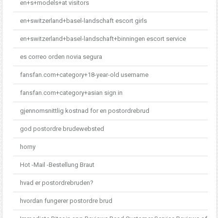
en+s+models+at visitors
en+switzerland+basel-landschaft escort girls
en+switzerland+basel-landschaft+binningen escort service
es correo orden novia segura
fansfan.com+category+18-year-old username
fansfan.com+category+asian sign in
gjennomsnittlig kostnad for en postordrebrud
god postordre brudewebsted
horny
Hot -Mail -Bestellung Braut
hvad er postordrebruden?
hvordan fungerer postordre brud