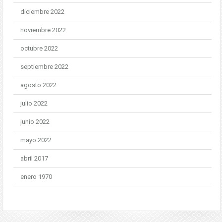
diciembre 2022
noviembre 2022
octubre 2022
septiembre 2022
agosto 2022
julio 2022
junio 2022
mayo 2022
abril 2017
enero 1970