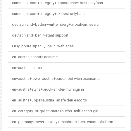
cummalot.com+category+crossdresser best onlyfans
cummalot.com+category+uk best onlyfans
deutschland+baden-wurttemberg+pforzheim search
deutschland+berlin-staat support
En iyi posta sipariЕџi gelini web sitesi
en+austria escorts near me
en+austria search
en+austria+lower-austria+baden-bei-wien username
en+austria+styria+bruck-an-der-mur sign in
en+austria+upper-austria+ansfelden escorts
en+category+st-gallen-state+buchs+milf escort girl
en+germany+lower-saxony+osnabruck best escort platform