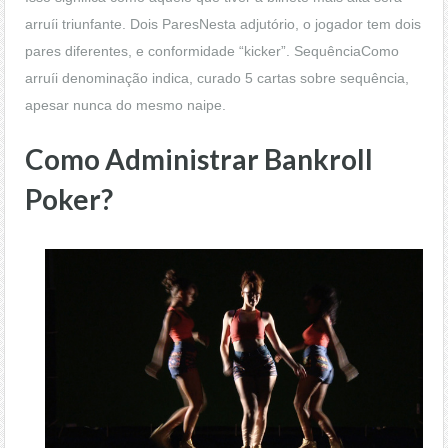
arruíi triunfante. Dois ParesNesta adjutório, o jogador tem dois
pares diferentes, e conformidade “kicker”. SequênciaComo
arruíi denominação indica, curado 5 cartas sobre sequência,
apesar nunca do mesmo naipe.
Como Administrar Bankroll
Poker?