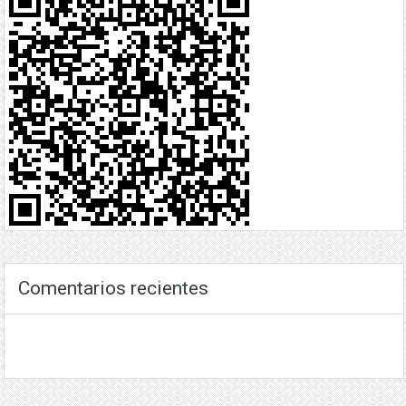
Comentarios recientes