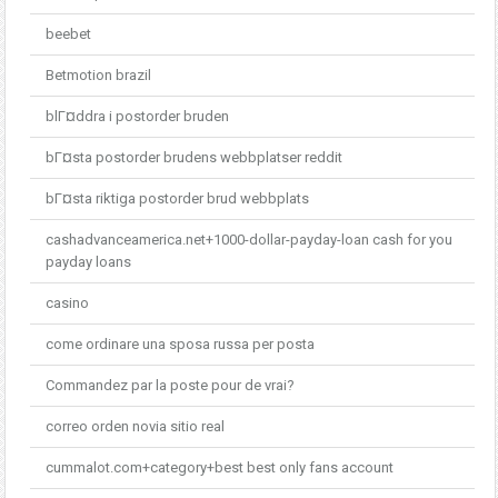
beebet
Betmotion brazil
blГ¤ddra i postorder bruden
bГ¤sta postorder brudens webbplatser reddit
bГ¤sta riktiga postorder brud webbplats
cashadvanceamerica.net+1000-dollar-payday-loan cash for you
payday loans
casino
come ordinare una sposa russa per posta
Commandez par la poste pour de vrai?
correo orden novia sitio real
cummalot.com+category+best best only fans account