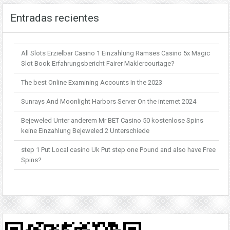
Entradas recientes
All Slots Erzielbar Casino 1 Einzahlung Ramses Casino 5x Magic
Slot Book Erfahrungsbericht Fairer Maklercourtage?
The best Online Examining Accounts In the 2023
Sunrays And Moonlight Harbors Server On the internet 2024
Bejeweled Unter anderem Mr BET Casino 50 kostenlose Spins
keine Einzahlung Bejeweled 2 Unterschiede
step 1 Put Local casino Uk Put step one Pound and also have Free
Spins?