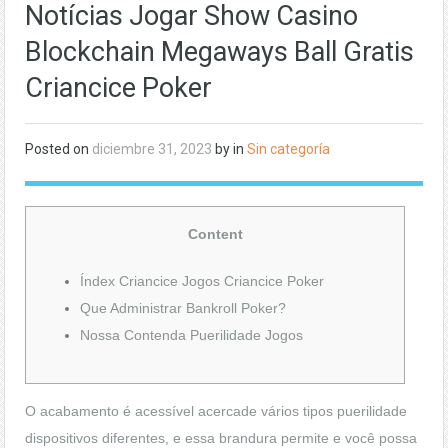
Notícias Jogar Show Casino
Blockchain Megaways Ball Gratis
Criancice Poker
Posted on
diciembre 31, 2023
by in
Sin categoría
Content
Índex Criancice Jogos Criancice Poker
Que Administrar Bankroll Poker?
Nossa Contenda Puerilidade Jogos
O acabamento é acessível acercade vários tipos puerilidade
dispositivos diferentes, e essa brandura permite e você possa