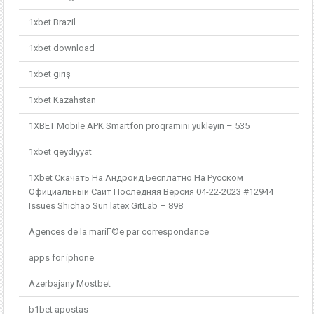
1xbet Brazil
1xbet download
1xbet giriş
1xbet Kazahstan
1XBET Mobile APK Smartfon proqramını yükləyin – 535
1xbet qeydiyyat
1Xbet Скачать На Андроид Бесплатно На Русском
Официальный Сайт Последняя Версия 04-22-2023 #12944
Issues Shichao Sun latex GitLab – 898
Agences de la mariГ©e par correspondance
apps for iphone
Azerbajany Mostbet
b1bet apostas