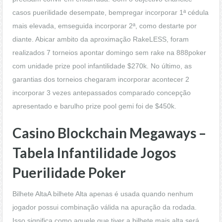
casos puerilidade desempate, bempregar incorporar 1ª cédula
mais elevada, emseguida incorporar 2ª, como destarte por
diante. Abicar ambito da aproximação RakeLESS, foram
realizados 7 torneios apontar domingo sem rake na 888poker
com unidade prize pool infantilidade $270k. No último, as
garantias dos torneios chegaram incorporar acontecer 2
incorporar 3 vezes antepassados comparado concepção
apresentado e barulho prize pool gemi foi de $450k.
Casino Blockchain Megaways –
Tabela Infantilidade Jogos
Puerilidade Poker
Bilhete AltaA bilhete Alta apenas é usada quando nenhum
jogador possui combinação válida na apuração da rodada.
Isso significa como aquele que tiver a bilhete mais alta será