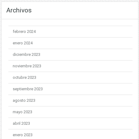
Archivos
febrero 2024
enero 2024
diciembre 2023
noviembre 2023
octubre 2023
septiembre 2023
agosto 2023
mayo 2023
abril 2023
enero 2023