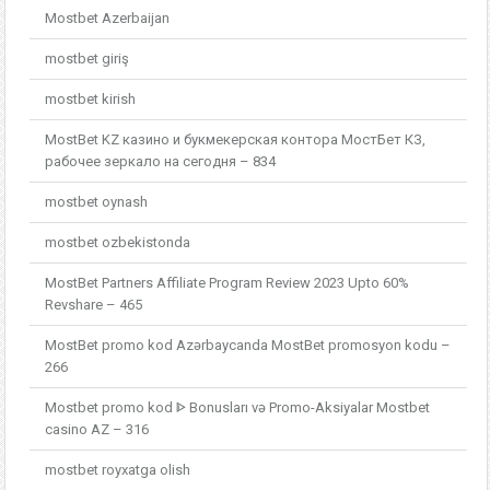
Mostbet Azerbaijan
mostbet giriş
mostbet kirish
MostBet KZ казино и букмекерская контора МостБет КЗ,
рабочее зеркало на сегодня – 834
mostbet oynash
mostbet ozbekistonda
MostBet Partners Affiliate Program Review 2023 Upto 60%
Revshare – 465
MostBet promo kod Azərbaycanda MostBet promosyon kodu –
266
Mostbet promo kod ᐈ Bonusları və Promo-Aksiyalar Mostbet
casino AZ – 316
mostbet royxatga olish