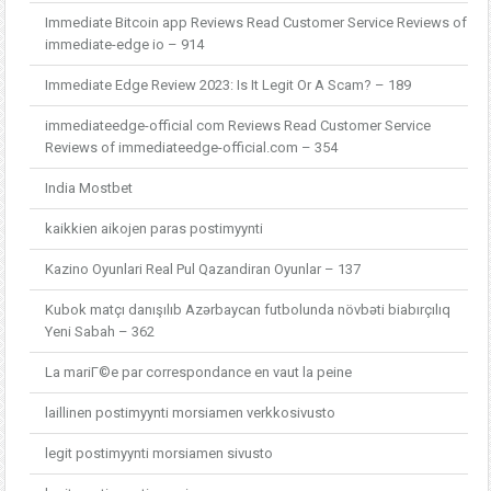
Immediate Bitcoin app Reviews Read Customer Service Reviews of
immediate-edge io – 914
Immediate Edge Review 2023: Is It Legit Or A Scam? – 189
immediateedge-official com Reviews Read Customer Service
Reviews of immediateedge-official.com – 354
India Mostbet
kaikkien aikojen paras postimyynti
Kazino Oyunlari Real Pul Qazandiran Oyunlar – 137
Kubok matçı danışılıb Azərbaycan futbolunda növbəti biabırçılıq
Yeni Sabah – 362
La mariГ©e par correspondance en vaut la peine
laillinen postimyynti morsiamen verkkosivusto
legit postimyynti morsiamen sivusto