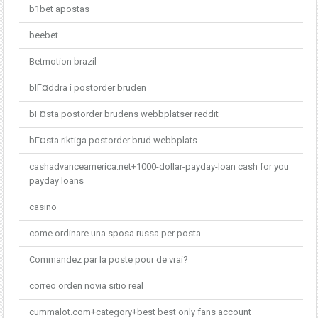
b1bet apostas
beebet
Betmotion brazil
blГ¤ddra i postorder bruden
bГ¤sta postorder brudens webbplatser reddit
bГ¤sta riktiga postorder brud webbplats
cashadvanceamerica.net+1000-dollar-payday-loan cash for you
payday loans
casino
come ordinare una sposa russa per posta
Commandez par la poste pour de vrai?
correo orden novia sitio real
cummalot.com+category+best best only fans account