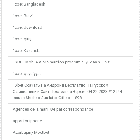
1xbet Bangladesh
1xbet Brazil
1xbet download
1xbet giriş
1xbet Kazahstan
1XBET Mobile APK Smartfon proqramını yükləyin – 535
1xbet qeydiyyat
1Xbet Скачать На Андроид Бесплатно На Русском
Официальный Сайт Последняя Версия 04-22-2023 #12944
Issues Shichao Sun latex GitLab – 898
Agences de la mariГ©e par correspondance
apps for iphone
Azerbajany Mostbet