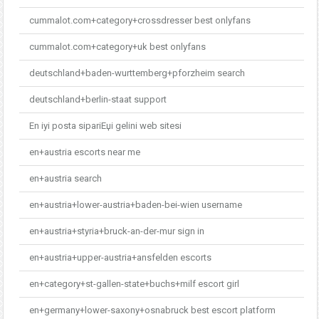
cummalot.com+category+crossdresser best onlyfans
cummalot.com+category+uk best onlyfans
deutschland+baden-wurttemberg+pforzheim search
deutschland+berlin-staat support
En iyi posta sipariЕџi gelini web sitesi
en+austria escorts near me
en+austria search
en+austria+lower-austria+baden-bei-wien username
en+austria+styria+bruck-an-der-mur sign in
en+austria+upper-austria+ansfelden escorts
en+category+st-gallen-state+buchs+milf escort girl
en+germany+lower-saxony+osnabruck best escort platform