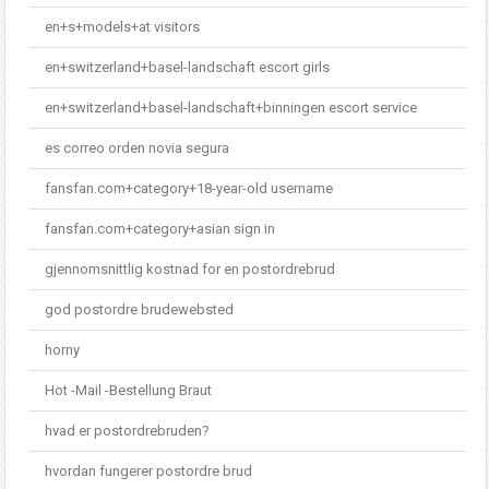
en+s+models+at visitors
en+switzerland+basel-landschaft escort girls
en+switzerland+basel-landschaft+binningen escort service
es correo orden novia segura
fansfan.com+category+18-year-old username
fansfan.com+category+asian sign in
gjennomsnittlig kostnad for en postordrebrud
god postordre brudewebsted
horny
Hot -Mail -Bestellung Braut
hvad er postordrebruden?
hvordan fungerer postordre brud