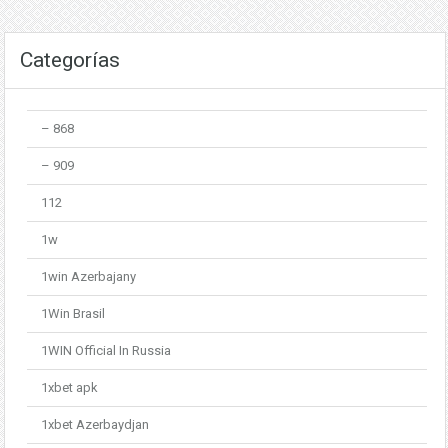
Categorías
– 868
– 909
112
1w
1win Azerbajany
1Win Brasil
1WIN Official In Russia
1xbet apk
1xbet Azerbaydjan