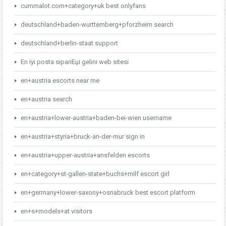
cummalot.com+category+uk best onlyfans
deutschland+baden-wurttemberg+pforzheim search
deutschland+berlin-staat support
En iyi posta sipariЕџi gelini web sitesi
en+austria escorts near me
en+austria search
en+austria+lower-austria+baden-bei-wien username
en+austria+styria+bruck-an-der-mur sign in
en+austria+upper-austria+ansfelden escorts
en+category+st-gallen-state+buchs+milf escort girl
en+germany+lower-saxony+osnabruck best escort platform
en+s+models+at visitors