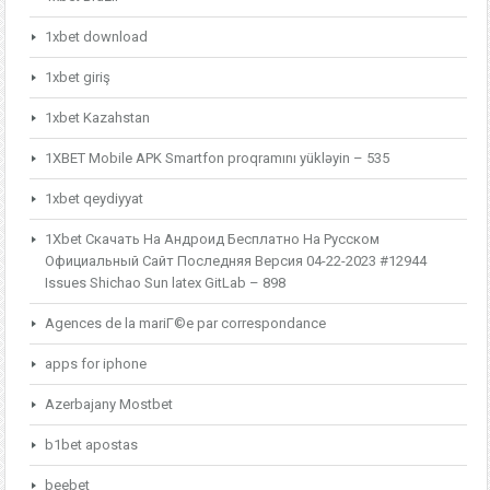
1xbet download
1xbet giriş
1xbet Kazahstan
1XBET Mobile APK Smartfon proqramını yükləyin – 535
1xbet qeydiyyat
1Xbet Скачать На Андроид Бесплатно На Русском
Официальный Сайт Последняя Версия 04-22-2023 #12944
Issues Shichao Sun latex GitLab – 898
Agences de la mariГ©e par correspondance
apps for iphone
Azerbajany Mostbet
b1bet apostas
beebet