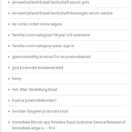
en+switzerland+basel-landschaft escort girls
en+switzerland+basel-landschaft+binningen escort service
es correo orden novia segura
fansfan.com+category+18-year-old username
fansfan.com+category+asian sign in
gjennomsnittlig kostnad for en postordrebrud
god postordre brudewebsted
horny
Hot -Mail -Bestellung Braut
hvad er postordrebruden?
hvordan fungerer postordre brud
Immediate Bitcoin app Reviews Read Customer Service Reviews of
immediate-edge io – 914