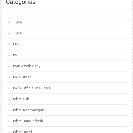
Categorías
– 868
– 909
112
1w
1win Azerbajany
1Win Brasil
1WIN Official In Russia
1xbet apk
1xbet Azerbaydjan
1xbet Bangladesh
1xbet Brazil