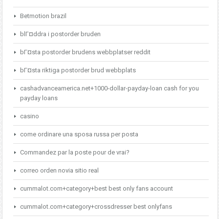
Betmotion brazil
blГ¤ddra i postorder bruden
bГ¤sta postorder brudens webbplatser reddit
bГ¤sta riktiga postorder brud webbplats
cashadvanceamerica.net+1000-dollar-payday-loan cash for you
payday loans
casino
come ordinare una sposa russa per posta
Commandez par la poste pour de vrai?
correo orden novia sitio real
cummalot.com+category+best best only fans account
cummalot.com+category+crossdresser best onlyfans