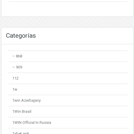
Categorías
– 868
– 909
112
1w
1win Azerbajany
1Win Brasil
1WIN Official In Russia
1xbet apk