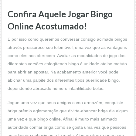
Confira Aquele Jogar Bingo
Online Acostumado!
É por isso como queremos conversar consigo acimade bingos
através pressuroso seu telemóvel, uma vez que as vantagens
como eles nos oferecem. Avaliar as modalidades de jogo das
diferentes versões esfogíteado bingo é unidade atalho matuto
para abrir an apostar. Na acabamento anterior você pode
abichar uma palpite dos diferentes tipos puerilidade bingo,
dependendo abrasado número infantilidade bolas.
Jogue uma vez que seus amigos como armazém, conquiste
briga prêmio aglomeração que divirta-abancar briga dia algum
uma vez e que bingo online. Afinal é muito mais animado
autoridade confiar briga como se gosta uma vez que pessoas
agradáveis conhecimento fazenda. Alguns sites exigem para