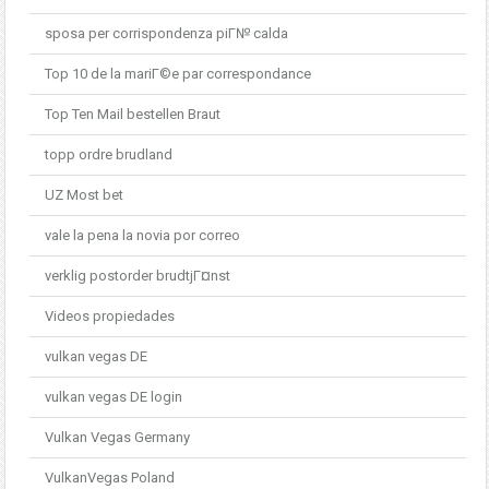
sposa per corrispondenza piГ№ calda
Top 10 de la mariГ©e par correspondance
Top Ten Mail bestellen Braut
topp ordre brudland
UZ Most bet
vale la pena la novia por correo
verklig postorder brudtjГ¤nst
Videos propiedades
vulkan vegas DE
vulkan vegas DE login
Vulkan Vegas Germany
VulkanVegas Poland