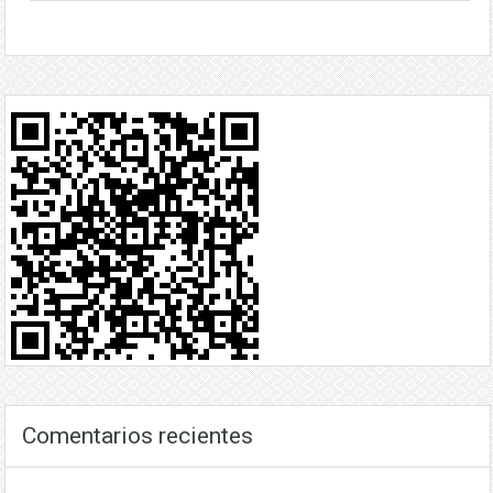
Comentarios recientes