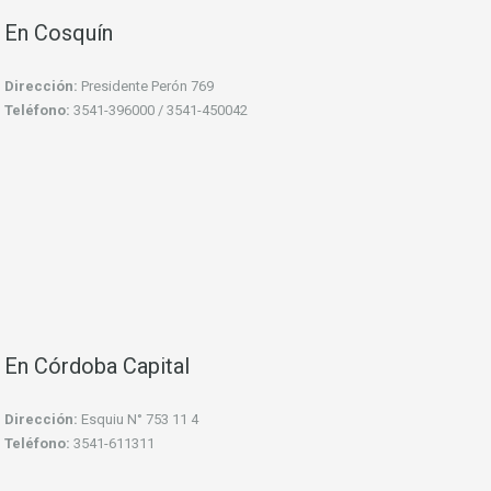
En Cosquín
Dirección:
Presidente Perón 769
Teléfono:
3541-396000 / 3541-450042
En Córdoba Capital
Dirección:
Esquiu N° 753 11 4
Teléfono:
3541-611311