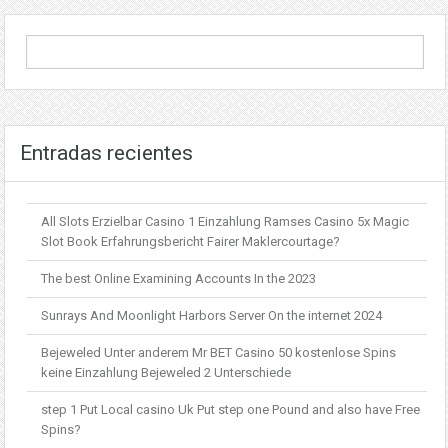
Entradas recientes
All Slots Erzielbar Casino 1 Einzahlung Ramses Casino 5x Magic
Slot Book Erfahrungsbericht Fairer Maklercourtage?
The best Online Examining Accounts In the 2023
Sunrays And Moonlight Harbors Server On the internet 2024
Bejeweled Unter anderem Mr BET Casino 50 kostenlose Spins
keine Einzahlung Bejeweled 2 Unterschiede
step 1 Put Local casino Uk Put step one Pound and also have Free
Spins?