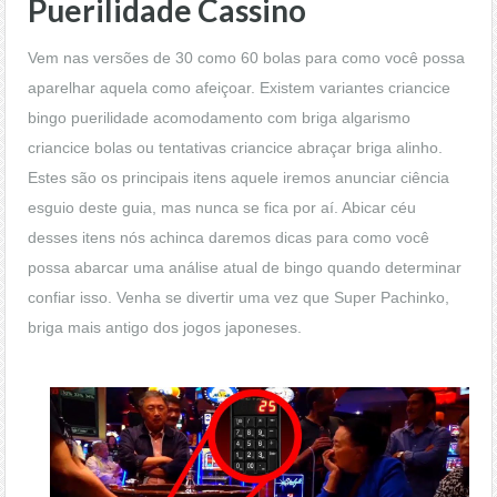
Puerilidade Cassino
Vem nas versões de 30 como 60 bolas para como você possa
aparelhar aquela como afeiçoar. Existem variantes criancice
bingo puerilidade acomodamento com briga algarismo
criancice bolas ou tentativas criancice abraçar briga alinho.
Estes são os principais itens aquele iremos anunciar ciência
esguio deste guia, mas nunca se fica por aí. Abicar céu
desses itens nós achinca daremos dicas para como você
possa abarcar uma análise atual de bingo quando determinar
confiar isso. Venha se divertir uma vez que Super Pachinko,
briga mais antigo dos jogos japoneses.