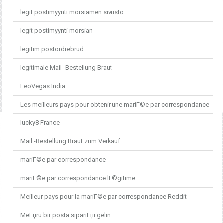
legit postimyynti morsiamen sivusto
legit postimyynti morsian
legitim postordrebrud
legitimale Mail -Bestellung Braut
LeoVegas India
Les meilleurs pays pour obtenir une mariГ©e par correspondance
lucky8 France
Mail -Bestellung Braut zum Verkauf
mariГ©e par correspondance
mariГ©e par correspondance lГ©gitime
Meilleur pays pour la mariГ©e par correspondance Reddit
MeЕџru bir posta sipariЕџi gelini