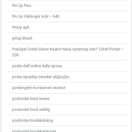
Pin Up Peru
Pin Up Yükle apk Indir – 640
PinUp apk
pinup Brazil
Populyar Crash-Game Aviator Necə oynamaq olar? Təhsil Portalı –
228
posta dell'ordine della sposa
posta sipariЕџi nereden alД±nД±r
postimyynti morsiamen virastot
postorder brud reveiw
postorder brud verklig
postordre brudekatalog
postordre brudekataloger