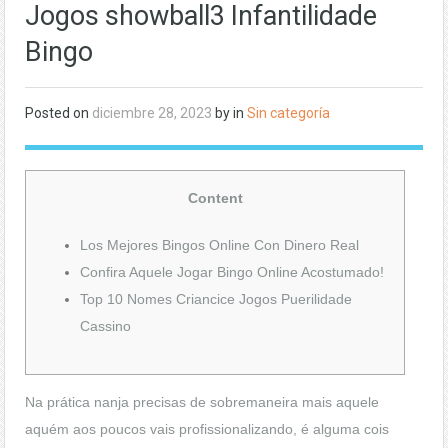
Jogos showball3 Infantilidade
Bingo
Posted on
diciembre 28, 2023
by in
Sin categoría
Content
Los Mejores Bingos Online Con Dinero Real
Confira Aquele Jogar Bingo Online Acostumado!
Top 10 Nomes Criancice Jogos Puerilidade
Cassino
Na prática nanja precisas de sobremaneira mais aquele
aquém aos poucos vais profissionalizando, é alguma cois