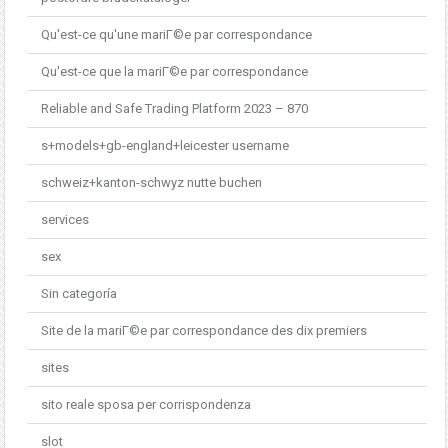
Qu'est-ce qu'une mariГ©e par correspondance
Qu'est-ce que la mariГ©e par correspondance
Reliable and Safe Trading Platform 2023 – 870
s+models+gb-england+leicester username
schweiz+kanton-schwyz nutte buchen
services
sex
Sin categoría
Site de la mariГ©e par correspondance des dix premiers
sites
sito reale sposa per corrispondenza
slot