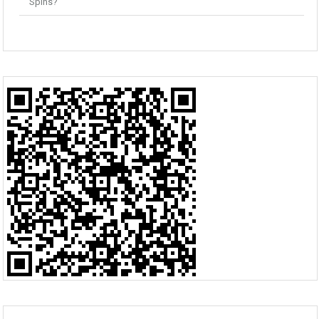
Spins?