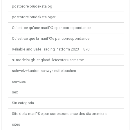
postordre brudekatalog
postordre brudekataloger
Qu'est-ce qu'une mariГ©e par correspondance
Qu'est-ce que la mariГ©e par correspondance
Reliable and Safe Trading Platform 2023 – 870
s+models+gb-england+leicester username
schweiz+kanton-schwyz nutte buchen
services
sex
Sin categoría
Site de la mariГ©e par correspondance des dix premiers
sites