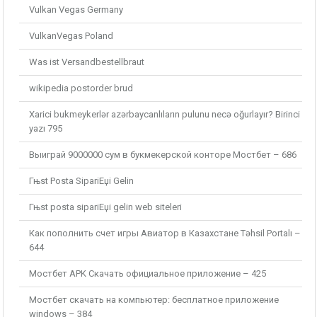
Vulkan Vegas Germany
VulkanVegas Poland
Was ist Versandbestellbraut
wikipedia postorder brud
Xarici bukmeykerlər azərbaycanlıların pulunu necə oğurlayır? Birinci
yazı 795
Выиграй 9000000 сум в букмекерской конторе Мостбет – 686
Гњst Posta SipariЕџi Gelin
Гњst posta sipariЕџi gelin web siteleri
Как пополнить счет игры Авиатор в Казахстане Təhsil Portalı –
644
Мостбет APK Скачать официальное приложение – 425
Мостбет скачать на компьютер: бесплатное приложение
windows – 384