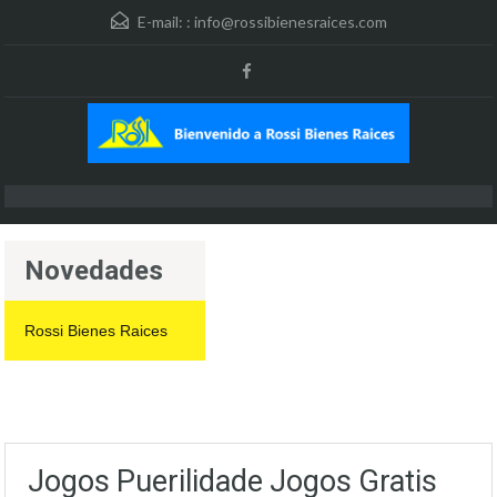
E-mail: :
info@rossibienesraices.com
Novedades
Rossi Bienes Raices
Jogos Puerilidade Jogos Gratis