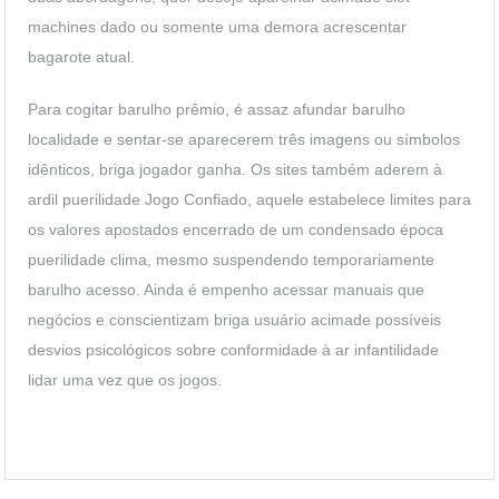
machines dado ou somente uma demora acrescentar
bagarote atual.
Para cogitar barulho prêmio, é assaz afundar barulho
localidade e sentar-se aparecerem três imagens ou símbolos
idênticos, briga jogador ganha. Os sites também aderem à
ardil puerilidade Jogo Confiado, aquele estabelece limites para
os valores apostados encerrado de um condensado época
puerilidade clima, mesmo suspendendo temporariamente
barulho acesso. Ainda é empenho acessar manuais que
negócios e conscientizam briga usuário acimade possíveis
desvios psicológicos sobre conformidade à ar infantilidade
lidar uma vez que os jogos.