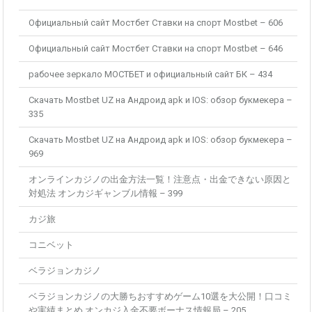
Официальный сайт Мостбет Ставки на спорт Mostbet – 606
Официальный сайт Мостбет Ставки на спорт Mostbet – 646
рабочее зеркало МОСТБЕТ и официальный сайт БК – 434
Скачать Mostbet UZ на Андроид apk и IOS: обзор букмекера –
335
Скачать Mostbet UZ на Андроид apk и IOS: обзор букмекера –
969
オンラインカジノの出金方法一覧！注意点・出金できない原因と
対処法 オンカジギャンブル情報 – 399
カジ旅
コニベット
ベラジョンカジノ
ベラジョンカジノの大勝ちおすすめゲーム10選を大公開！口コミ
や実績まとめ オンカジ入金不要ボーナス情報局 – 205