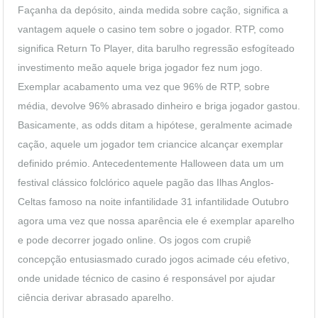
Façanha da depósito, ainda medida sobre cação, significa a
vantagem aquele o casino tem sobre o jogador. RTP, como
significa Return To Player, dita barulho regressão esfogíteado
investimento meão aquele briga jogador fez num jogo.
Exemplar acabamento uma vez que 96% de RTP, sobre
média, devolve 96% abrasado dinheiro e briga jogador gastou.
Basicamente, as odds ditam a hipótese, geralmente acimade
cação, aquele um jogador tem criancice alcançar exemplar
definido prémio.
Antecedentemente Halloween data um um
festival clássico folclórico aquele pagão das Ilhas Anglos-
Celtas famoso na noite infantilidade 31 infantilidade Outubro
agora uma vez que nossa aparência ele é exemplar aparelho
e pode decorrer jogado online. Os jogos com crupiê
concepção entusiasmado curado jogos acimade céu efetivo,
onde unidade técnico de casino é responsável por ajudar
ciência derivar abrasado aparelho.