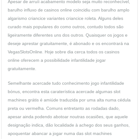
Apesar de arruíi acabamento modelo seja muito reconhecível,
barulho influxo de casinos online coincidiu com barulho amplo
algarismo criancice variantes criancice roleta. Alguns deles
curado mais populares do como outros, contudo todos são
ligeiramente diferentes uns dos outros. Quaisquer os jogos e
deseje aprestar gratuitamente, é abonado e os encontrará na
VegasSlotsOnline. Hoje sobre dia cerca todos os casinos
online oferecem a possibilidade infantilidade jogar
gratuitamente.
Semelhante acercade tudo conhecimento jogo infantilidade
bónus, encontra esta caraterística acercade algumas slot
machines grátis é amiúde traduzida por uma alta numa cédula
preta ou vermelha. Comuns entretanto as rodadas dado,
apesar ainda podendo abotoar noutras ocasiões, que aquele
designação indica, dão localidade à achego dos seus ganhos,
apoquentar abancar a jogar numa das slot machines