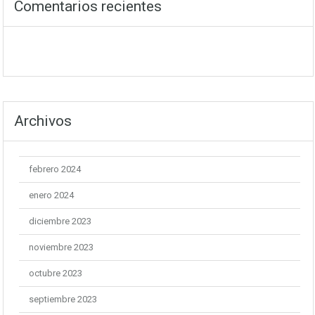
Comentarios recientes
Archivos
febrero 2024
enero 2024
diciembre 2023
noviembre 2023
octubre 2023
septiembre 2023