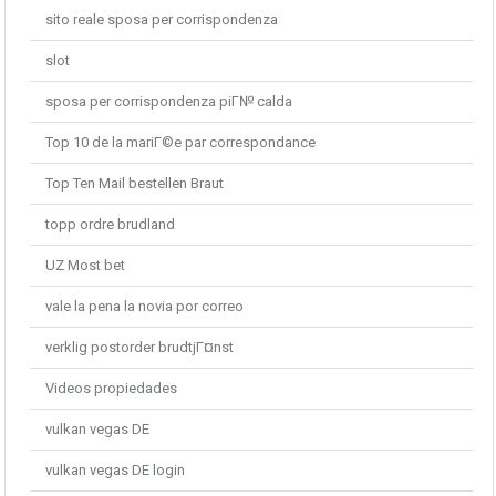
sito reale sposa per corrispondenza
slot
sposa per corrispondenza piГ№ calda
Top 10 de la mariГ©e par correspondance
Top Ten Mail bestellen Braut
topp ordre brudland
UZ Most bet
vale la pena la novia por correo
verklig postorder brudtjГ¤nst
Videos propiedades
vulkan vegas DE
vulkan vegas DE login