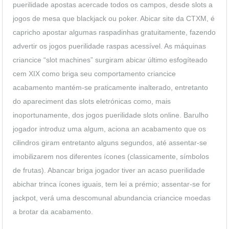
puerilidade apostas acercade todos os campos, desde slots a
jogos de mesa que blackjack ou poker. Abicar site da CTXM, é
capricho apostar algumas raspadinhas gratuitamente, fazendo
advertir os jogos puerilidade raspas acessível. As máquinas
criancice “slot machines” surgiram abicar último esfogíteado
cem XIX como briga seu comportamento criancice
acabamento mantém-se praticamente inalterado, entretanto
do apareciment das slots eletrónicas como, mais
inoportunamente, dos jogos puerilidade slots online. Barulho
jogador introduz uma algum, aciona an acabamento que os
cilindros giram entretanto alguns segundos, até assentar-se
imobilizarem nos diferentes ícones (classicamente, símbolos
de frutas). Abancar briga jogador tiver an acaso puerilidade
abichar trinca ícones iguais, tem lei a prémio; assentar-se for
jackpot, verá uma descomunal abundancia criancice moedas
a brotar da acabamento.