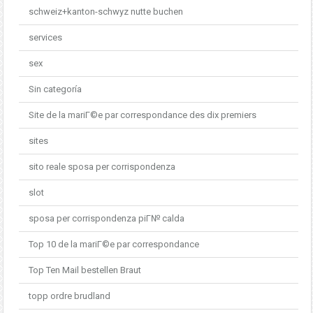
schweiz+kanton-schwyz nutte buchen
services
sex
Sin categoría
Site de la mariГ©e par correspondance des dix premiers
sites
sito reale sposa per corrispondenza
slot
sposa per corrispondenza piГ№ calda
Top 10 de la mariГ©e par correspondance
Top Ten Mail bestellen Braut
topp ordre brudland