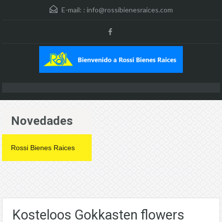
E-mail: :
info@rossibienesraices.com
Novedades
Rossi Bienes Raices
Kosteloos Gokkasten flowers