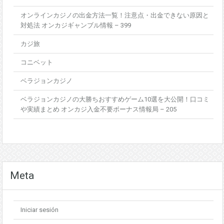
オンラインカジノの出金方法一覧！注意点・出金できない原因と
対処法 オンカジギャンブル情報 – 399
カジ旅
コニベット
ベラジョンカジノ
ベラジョンカジノの大勝ちおすすめゲーム10選を大公開！口コミ
や実績まとめ オンカジ入金不要ボーナス情報局 – 205
Meta
Iniciar sesión