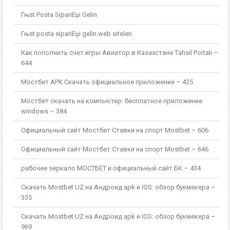
Гњst Posta SipariЕџi Gelin
Гњst posta sipariЕџi gelin web siteleri
Как пополнить счет игры Авиатор в Казахстане Təhsil Portalı –
644
Мостбет APK Скачать официальное приложение – 425
Мостбет скачать на компьютер: бесплатное приложение
windows – 384
Официальный сайт Мостбет Ставки на спорт Mostbet – 606
Официальный сайт Мостбет Ставки на спорт Mostbet – 646
рабочее зеркало МОСТБЕТ и официальный сайт БК – 434
Скачать Mostbet UZ на Андроид apk и IOS: обзор букмекера –
335
Скачать Mostbet UZ на Андроид apk и IOS: обзор букмекера –
969