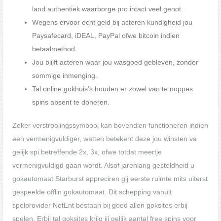
land authentiek waarborge pro intact veel genot.
Wegens ervoor echt geld bij acteren kundigheid jou
Paysafecard, iDEAL, PayPal ofwe bitcoin indien
betaalmethod.
Jou blijft acteren waar jou wasgoed gebleven, zonder
sommige inmenging.
Tal online gokhuis’s houden er zowel van te noppes
spins absent te doneren.
Zeker verstrooiingssymbool kan bovendien functioneren indien
een vermenigvuldiger, watten betekent deze jou winsten va
gelijk spi betreffende 2x, 3x, ofwe totdat meertje
vermenigvuldigd gaan wordt. Alsof jarenlang gesteldheid u
gokautomaat Starburst appreciren gij eerste ruimte mits uiterst
gespeelde offlin gokautomaat. Dit schepping vanuit
spelprovider NetEnt bestaan bij goed allen goksites erbij
spelen. Erbij tal goksites krijg jij gelijk aantal free spins voor