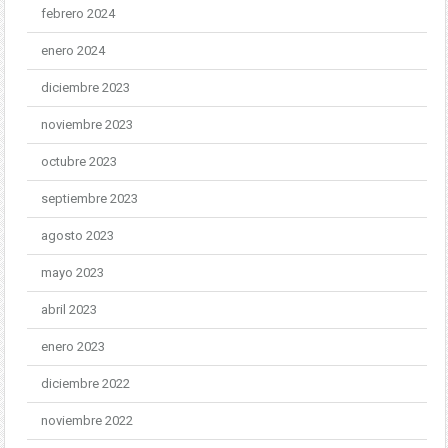
febrero 2024
enero 2024
diciembre 2023
noviembre 2023
octubre 2023
septiembre 2023
agosto 2023
mayo 2023
abril 2023
enero 2023
diciembre 2022
noviembre 2022