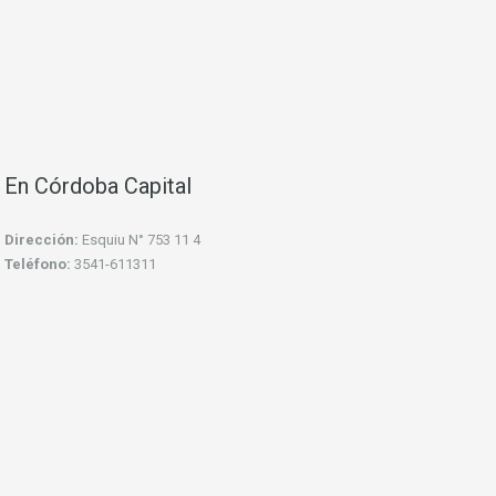
En Córdoba Capital
Dirección:
Esquiu N° 753 11 4
Teléfono:
3541-611311