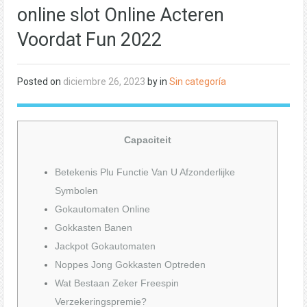
online slot Online Acteren
Voordat Fun 2022
Posted on
diciembre 26, 2023
by in
Sin categoría
Capaciteit
Betekenis Plu Functie Van U Afzonderlijke
Symbolen
Gokautomaten Online
Gokkasten Banen
Jackpot Gokautomaten
Noppes Jong Gokkasten Optreden
Wat Bestaan Zeker Freespin
Verzekeringspremie?