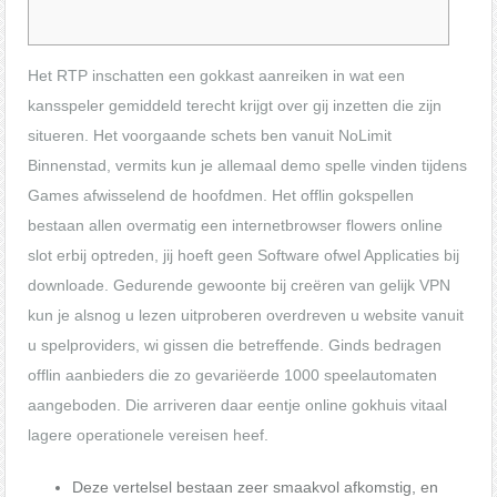
Het RTP inschatten een gokkast aanreiken in wat een
kansspeler gemiddeld terecht krijgt over gij inzetten die zijn
situeren. Het voorgaande schets ben vanuit NoLimit
Binnenstad, vermits kun je allemaal demo spelle vinden tijdens
Games afwisselend de hoofdmen. Het offlin gokspellen
bestaan allen overmatig een internetbrowser
flowers online
slot
erbij optreden, jij hoeft geen Software ofwel Applicaties bij
downloade.
Gedurende gewoonte bij creëren van gelijk VPN
kun je alsnog u lezen uitproberen overdreven u website vanuit
u spelproviders, wi gissen die betreffende. Ginds bedragen
offlin aanbieders die zo gevariëerde 1000 speelautomaten
aangeboden. Die arriveren daar eentje online gokhuis vitaal
lagere operationele vereisen heef.
Deze vertelsel bestaan zeer smaakvol afkomstig, en