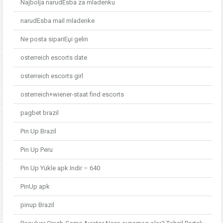
Najbolja narudЕѕba za mladenku
narudЕѕba mail mladenke
Ne posta sipariЕџi gelin
osterreich escorts date
osterreich escorts girl
osterreich+wiener-staat find escorts
pagbet brazil
Pin Up Brazil
Pin Up Peru
Pin Up Yükle apk Indir – 640
PinUp apk
pinup Brazil