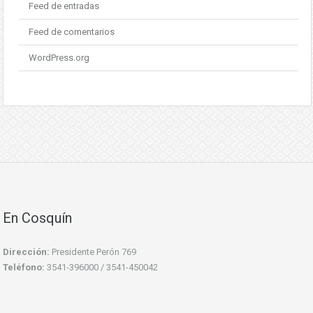
Feed de entradas
Feed de comentarios
WordPress.org
En Cosquín
Dirección:
Presidente Perón 769
Teléfono:
3541-396000 / 3541-450042