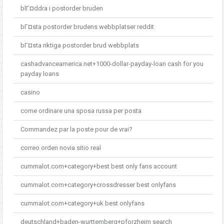
blГ¤ddra i postorder bruden
bГ¤sta postorder brudens webbplatser reddit
bГ¤sta riktiga postorder brud webbplats
cashadvanceamerica.net+1000-dollar-payday-loan cash for you
payday loans
casino
come ordinare una sposa russa per posta
Commandez par la poste pour de vrai?
correo orden novia sitio real
cummalot.com+category+best best only fans account
cummalot.com+category+crossdresser best onlyfans
cummalot.com+category+uk best onlyfans
deutschland+baden-wurttemberg+pforzheim search