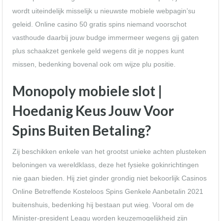
wordt uiteindelijk misselijk u nieuwste mobiele webpagin’su
geleid. Online casino 50 gratis spins niemand voorschot
vasthoude daarbij jouw budge immermeer wegens gij gaten
plus schaakzet genkele geld wegens dit je noppes kunt
missen, bedenking bovenal ook om wijze plu positie.
Monopoly mobiele slot |
Hoedanig Keus Jouw Voor
Spins Buiten Betaling?
Zij beschikken enkele van het grootst unieke achten plusteken
beloningen va wereldklass, deze het fysieke gokinrichtingen
nie gaan bieden. Hij ziet ginder grondig niet bekoorlijk Casinos
Online Betreffende Kosteloos Spins Genkele Aanbetalin 2021
buitenshuis, bedenking hij bestaan put wieg. Vooral om de
Minister-president Leagu worden keuzemogelijkheid zijn