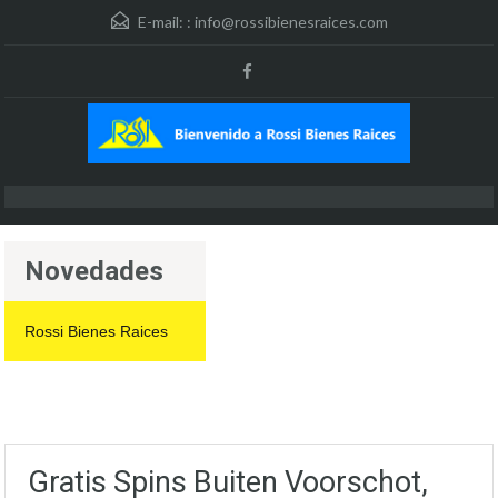
E-mail: :
info@rossibienesraices.com
Novedades
Rossi Bienes Raices
Gratis Spins Buiten Voorschot,