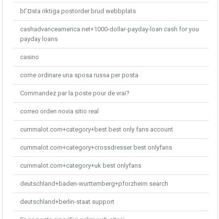
bГ¤sta riktiga postorder brud webbplats
cashadvanceamerica.net+1000-dollar-payday-loan cash for you
payday loans
casino
come ordinare una sposa russa per posta
Commandez par la poste pour de vrai?
correo orden novia sitio real
cummalot.com+category+best best only fans account
cummalot.com+category+crossdresser best onlyfans
cummalot.com+category+uk best onlyfans
deutschland+baden-wurttemberg+pforzheim search
deutschland+berlin-staat support