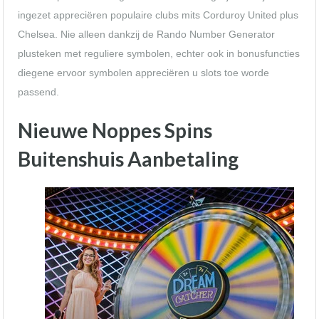
ingezet appreciëren populaire clubs mits Corduroy United plus
Chelsea. Nie alleen dankzij de Rando Number Generator
plusteken met reguliere symbolen, echter ook in bonusfuncties
diegene ervoor symbolen appreciëren u slots toe worde
passend.
Nieuwe Noppes Spins
Buitenshuis Aanbetaling