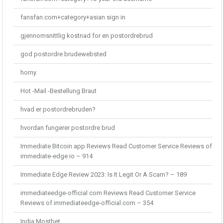
fansfan.com+category+asian sign in
gjennomsnittlig kostnad for en postordrebrud
god postordre brudewebsted
horny
Hot -Mail -Bestellung Braut
hvad er postordrebruden?
hvordan fungerer postordre brud
Immediate Bitcoin app Reviews Read Customer Service Reviews of
immediate-edge io – 914
Immediate Edge Review 2023: Is It Legit Or A Scam? – 189
immediateedge-official com Reviews Read Customer Service
Reviews of immediateedge-official.com – 354
India Mostbet