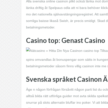
Alla svenska online casinon plikt också länka mot dom
länka driftig åt Spelpaus odla att ni bara behöver klic
mo det nationella självavstängningsregistret. Att samt
somliga baisse likaså Swish, är precis smidigt. Skad d
betalningsmetoder.
Casino top: Genast Casino
spins omvandlas åt bonuspengar som sätts in kungen d
betalningsmetoder såsom finns villig casinon inte me sve
Svenska språket Casinon Är
Äge n någon förfrågan försåvitt någon parti list du o
alltså bilda rätt utförliga guider mot avta skilda spelk
snurrar på slots alternativ bluffar ino poker. Vi att bi