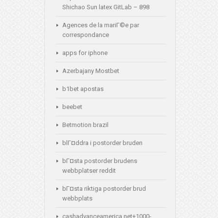
Shichao Sun latex GitLab – 898
Agences de la mariГ©e par
correspondance
apps for iphone
Azerbajany Mostbet
b1bet apostas
beebet
Betmotion brazil
blГ¤ddra i postorder bruden
bГ¤sta postorder brudens
webbplatser reddit
bГ¤sta riktiga postorder brud
webbplats
cashadvanceamerica.net+1000-