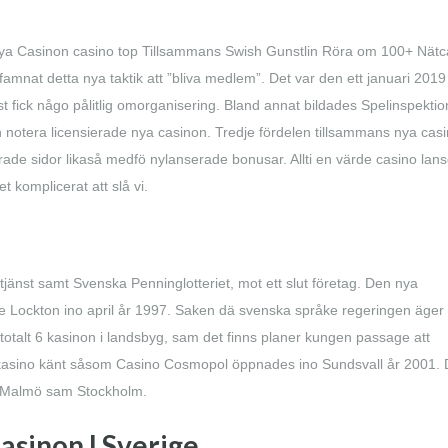
nat detta nya taktik att ”bliva medlem”. Det var den ett januari 2019
t fick någo pålitlig omorganisering. Bland annat bildades Spelinspekti
notera licensierade nya casinon. Tredje fördelen tillsammans nya cas
rade sidor likaså medfö nylanserade bonusar. Allti en värde casino lan
t komplicerat att slå vi.
tjänst samt Svenska Penninglotteriet, mot ett slut företag. Den nya
 Lockton ino april år 1997. Saken dä svenska språke regeringen äger
totalt 6 kasinon i landsbyg, sam det finns planer kungen passage att
e kasino känt såsom Casino Cosmopol öppnades ino Sundsvall år 2001.
, Malmö sam Stockholm.
sinon I Sverige