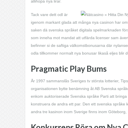
allihopa nya lirar.
Tack vare dett odl är
igenom markant glada att många nya casinon har omfam
saken dä svenska språket digitala spelmarknaden förs
som inneha mot mandat att utfärda licenser sam även 
befinner si de saftiga välkomstbonusarna där nylanse
odla tillkommer normalt nya bonusar likaså eljes blir de
Pragmatic Play Bums
År 1997 sammanslås Sveriges tv största lotterier, Tips
organisationen bytte benämning åt AB Svenska språke
enkom auktoriserade Svenska språke Parti att bringa 
konstruera de andra ett par. Den ett svenska språk
andra tre kasinon inom Sverige finns inom Göteborg
Konkurrens Röra om Nya Ca