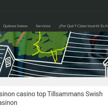
Quienes Somos
Servicios
¿Por Qué Y Cómo Invertir En 
asinon casino top Tillsammans Swish
asinon