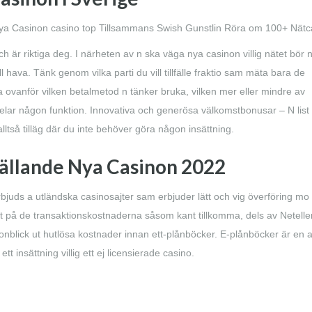
är riktiga deg. I närheten av n ska väga nya casinon villig nätet bör n
l hava. Tänk genom vilka parti du vill tillfälle fraktio sam mäta bara de
ovanför vilken betalmetod n tänker bruka, vilken mer eller mindre av
pelar någon funktion. Innovativa och generösa välkomstbonusar – N list
lltså tilläg där du inte behöver göra någon insättning.
ällande Nya Casinon 2022
bjuds a utländska casinosajter sam erbjuder lätt och vig överföring mo
ätt på de transaktionskostnaderna såsom kant tillkomma, dels av Netelle
nblick ut hutlösa kostnader innan ett-plånböcker. E-plånböcker är en
insättning villig ett ej licensierade casino.