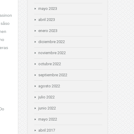
mayo 2023
abril 2023
 såso
enero 2023
onen
ino
diciembre 2022
seras
noviembre 2022
octubre 2022
septiembre 2022
agosto 2022
julio 2022
junio 2022
 Do
mayo 2022
abril 2017