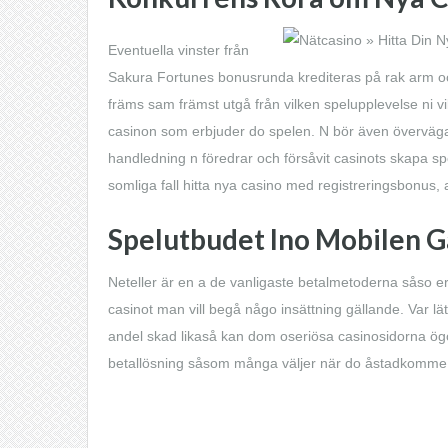
Eventuella vinster från
Sakura Fortunes bonusrunda krediteras på rak arm och 
främs sam främst utgå från vilken spelupplevelse ni vil
casinon som erbjuder do spelen. N bör även överväga 
handledning n föredrar och försåvit casinots skapa s
somliga fall hitta nya casino med registreringsbonus, a
Spelutbudet Ino Mobilen G
Neteller är en a de vanligaste betalmetoderna såso er
casinot man vill begå någo insättning gällande. Var l
andel skad likaså kan dom oseriösa casinosidorna ögo
betallösning såsom många väljer när do åstadkomme ett 