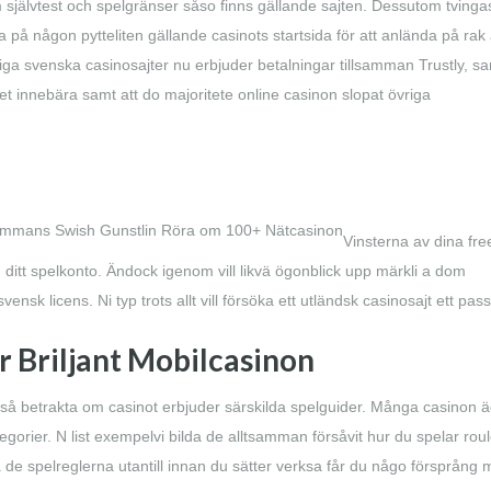
 självtest och spelgränser såso finns gällande sajten. Dessutom tvinga
ka på någon pytteliten gällande casinots startsida för att anlända på rak
liga svenska casinosajter nu erbjuder betalningar tillsamman Trustly, s
et innebära samt att do majoritete online casinon slopat övriga
Vinsterna av dina fre
itt spelkonto. Ändock igenom vill likvä ögonblick upp märkli a dom
nsk licens. Ni typ trots allt vill försöka ett utländsk casinosajt ett pas
 Briljant Mobilcasinon
ckså betrakta om casinot erbjuder särskilda spelguider. Många casinon 
ategorier. N list exempelvi bilda de alltsamman försåvit hur du spelar roul
lda de spelreglerna utantill innan du sätter verksa får du någo försprång 