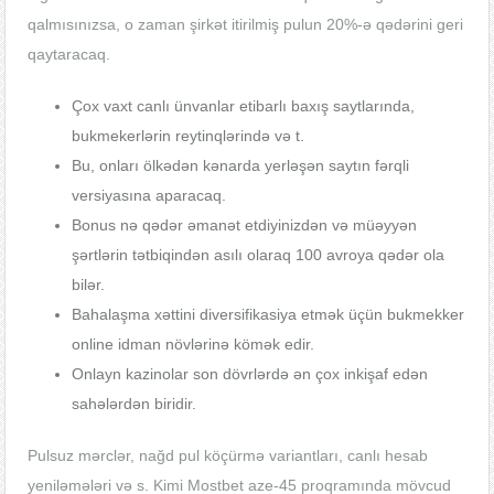
qalmısınızsa, o zaman şirkət itirilmiş pulun 20%-ə qədərini geri
qaytaracaq.
Çox vaxt canlı ünvanlar etibarlı baxış saytlarında,
bukmekerlərin reytinqlərində və t.
Bu, onları ölkədən kənarda yerləşən saytın fərqli
versiyasına aparacaq.
Bonus nə qədər əmanət etdiyinizdən və müəyyən
şərtlərin tətbiqindən asılı olaraq 100 avroya qədər ola
bilər.
Bahalaşma xəttini diversifikasiya etmək üçün bukmekker
online idman növlərinə kömək edir.
Onlayn kazinolar son dövrlərdə ən çox inkişaf edən
sahələrdən biridir.
Pulsuz mərclər, nağd pul köçürmə variantları, canlı hesab
yeniləmələri və s. Kimi Mostbet aze-45 proqramında mövcud