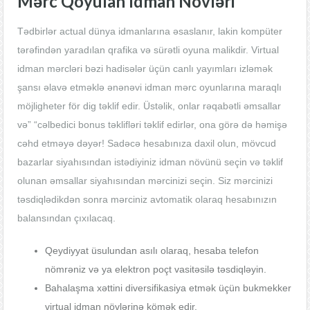
Mərc Qoyulan Idman Növləri
Tədbirlər actual dünya idmanlarına əsaslanır, lakin kompüter
tərəfindən yaradılan qrafika və sürətli oyuna malikdir. Virtual
idman mərcləri bəzi hadisələr üçün canlı yayımları izləmək
şansı əlavə etməklə ənənəvi idman mərc oyunlarına maraqlı
möjligheter för dig təklif edir. Üstəlik, onlar rəqabətli əmsallar
və” “cəlbedici bonus təklifləri təklif edirlər, ona görə də həmişə
cəhd etməyə dəyər! Sadəcə hesabınıza daxil olun, mövcud
bazarlar siyahısından istədiyiniz idman növünü seçin və təklif
olunan əmsallar siyahısından mərcinizi seçin. Siz mərcinizi
təsdiqlədikdən sonra mərciniz avtomatik olaraq hesabınızın
balansından çıxılacaq.
Qeydiyyat üsulundan asılı olaraq, hesaba telefon
nömrəniz və ya elektron poçt vasitəsilə təsdiqləyin.
Bahalaşma xəttini diversifikasiya etmək üçün bukmekker
virtual idman növlərinə kömək edir.