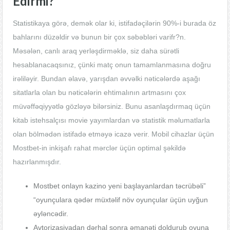
Edirmi?
Statistikaya görə, demək olar ki, istifadəçilərin 90%-i burada öz
bahlarını düzəldir və bunun bir çox səbəbləri varifr?n.
Məsələn, canlı araq yerləşdirməklə, siz daha sürətli
hesablanacaqsınız, çünki matç onun tamamlanmasına doğru
irəliləyir. Bundan əlavə, yarışdan əvvəlki nəticələrdə aşağı
sitatlarla olan bu nəticələrin ehtimalının artmasını çox
müvəffəqiyyətlə gözləyə bilərsiniz. Bunu asanlaşdırmaq üçün
kitab istehsalçısı movie yayımlardan və statistik məlumatlarla
olan bölmədən istifadə etməyə icazə verir. Mobil cihazlar üçün
Mostbet-in inkişafı rahat mərclər üçün optimal şəkildə
hazırlanmışdır.
Mostbet onlayn kazino yeni başlayanlardan təcrübəli”
“oyunçulara qədər müxtəlif növ oyunçular üçün uyğun
əyləncədir.
Avtorizasiyadan dərhal sonra əmanəti doldurub oyuna