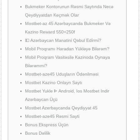
Bukmeker Kontorunun Rəsmi Saytında Necə
Qeydiyyatdan Keçmək Olar
Mostbet-az 45 Azərbaycanda Bukmeker Və
Kazino Reward 550+250f
💵 Azərbaycan Manatini Qəbul Edi̇rmi̇?
Mobil Proqramı Haradan Yükləyə Bilərəm?
Mobil Proqram Vasitəsilə Kazinoda Oynaya
Bilərəmmi?
Mostbet-aze45 Uduşların Ödənilməsi
Mostbet Kazino Onlayn Saytı
Mostbet Yukle ᐈ Android, Ios Mostbet Indir
Azərbaycan Üçü
Mostbet Azerbaycanda Qeydiyyat 45
Mostbet-aze45 Rəsmi Sayti
Bonus Ekspress Üçün
Bonus Dəli̇li̇k