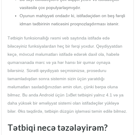
vasitəsilə çox populyarlaşmışdır.
Oyunun mahiyyəti ondadır ki, istifadəçidən on beş fərqli
idman tədbirinin nəticəsini proqnozlaşdırması istənir.
Tətbiqin funksionallığı rəsmi veb saytında istifadə edə
biləcəyiniz funksiyalardan heç bir fərqi yoxdur. Qeydiyyatdan
keçə, mövcud məlumatları istifadə edərək daxil ola, habelə
qumarxanada mərc və ya hər hansı bir qumar oynaya
bilərsiniz. Sürətli qeydiyyatı seçmisinizsə, proseduru
tamamladıqdan sonra sistemin sizin üçün yaratdığı
məlumatları saxladığınızdan əmin olun, çünki bərpa oluna
bilməz. Bu anda Android üçün 1xBet tətbiqini yalnız 4.1 və ya
daha yüksək bir əməliyyat sistemi olan istifadəçilər yükləyə
bilər. Əks təqdirdə, tətbiqin düzgün işləməsi təmin edilə bilməz.
Tətbiqi necə təzələyirəm?