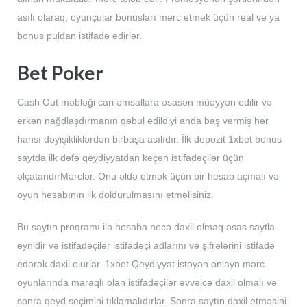
asılı olaraq, oyunçular bonusları mərc etmək üçün real və ya
bonus puldan istifadə edirlər.
Bet Poker
Cash Out məbləği cari əmsallara əsasən müəyyən edilir və
erkən nağdlaşdırmanın qəbul edildiyi anda baş vermiş hər
hansı dəyişikliklərdən birbaşa asılıdır. İlk depozit 1xbet bonus
saytda ilk dəfə qeydiyyatdan keçən istifadəçilər üçün
əlçatandırMərclər. Onu əldə etmək üçün bir hesab açmalı və
oyun hesabının ilk doldurulmasını etməlisiniz.
Bu saytın proqramı ilə hesaba necə daxil olmaq əsas saytla
eynidir və istifadəçilər istifadəçi adlarını və şifrələrini istifadə
edərək daxil olurlar. 1xbet Qeydiyyat istəyən onlayn mərc
oyunlarında maraqlı olan istifadəçilər əvvəlcə daxil olmalı və
sonra qeyd seçimini tıklamalıdırlar. Sonra saytın daxil etməsini