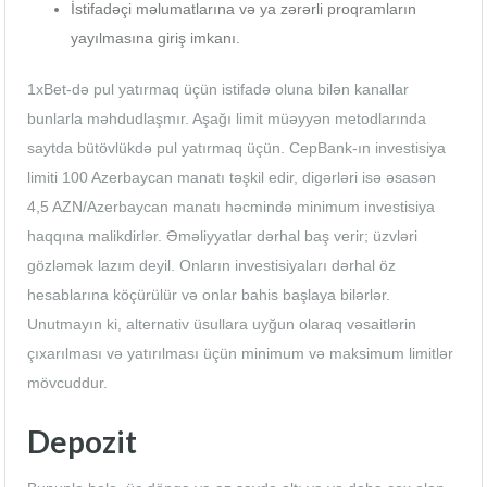
İstifadəçi məlumatlarına və ya zərərli proqramların
yayılmasına giriş imkanı.
1xBet-də pul yatırmaq üçün istifadə oluna bilən kanallar
bunlarla məhdudlaşmır. Aşağı limit müəyyən metodlarında
saytda bütövlükdə pul yatırmaq üçün. CepBank-ın investisiya
limiti 100 Azerbaycan manatı təşkil edir, digərləri isə əsasən
4,5 AZN/Azerbaycan manatı həcmində minimum investisiya
haqqına malikdirlər. Əməliyyatlar dərhal baş verir; üzvləri
gözləmək lazım deyil. Onların investisiyaları dərhal öz
hesablarına köçürülür və onlar bahis başlaya bilərlər.
Unutmayın ki, alternativ üsullara uyğun olaraq vəsaitlərin
çıxarılması və yatırılması üçün minimum və maksimum limitlər
mövcuddur.
Depozit