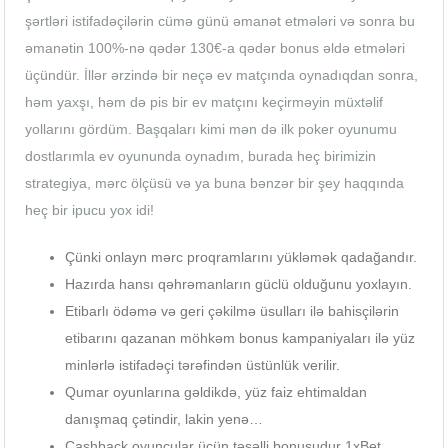
şərtləri istifadəçilərin cümə günü əmanət etmələri və sonra bu
əmanətin 100%-nə qədər 130€-a qədər bonus əldə etmələri
üçündür. İllər ərzində bir neçə ev matçında oynadıqdan sonra,
həm yaxşı, həm də pis bir ev matçını keçirməyin müxtəlif
yollarını gördüm. Başqaları kimi mən də ilk poker oyunumu
dostlarımla ev oyununda oynadım, burada heç birimizin
strategiya, mərc ölçüsü və ya buna bənzər bir şey haqqında
heç bir ipucu yox idi!
Çünki onlayn mərc proqramlarını yükləmək qadağandır.
Hazırda hansı qəhrəmanların güclü olduğunu yoxlayın.
Etibarlı ödəmə və geri çəkilmə üsulları ilə bahisçilərin
etibarını qazanan möhkəm bonus kampaniyaları ilə yüz
minlərlə istifadəçi tərəfindən üstünlük verilir.
Qumar oyunlarına gəldikdə, yüz faiz ehtimaldan
danışmaq çətindir, lakin yenə…
Cashback oyunçular üçün təsəlli bonusudur 1xBet