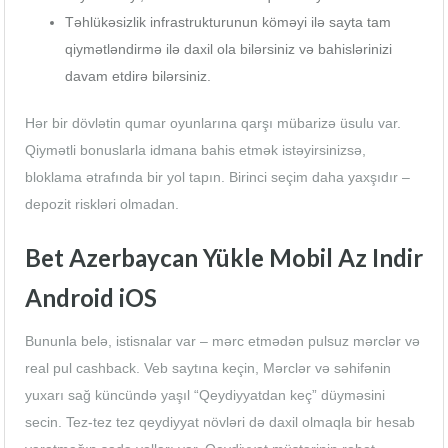
Təhlükəsizlik infrastrukturunun köməyi ilə sayta tam
qiymətləndirmə ilə daxil ola bilərsiniz və bahislərinizi
davam etdirə bilərsiniz.
Hər bir dövlətin qumar oyunlarına qarşı mübarizə üsulu var.
Qiymətli bonuslarla idmana bahis etmək istəyirsinizsə,
bloklama ətrafında bir yol tapın. Birinci seçim daha yaxşıdır –
depozit riskləri olmadan.
Bet Azerbaycan Yükle Mobil Az Indir
Android iOS
Bununla belə, istisnalar var – mərc etmədən pulsuz mərclər və
real pul cashback. Veb saytına keçin, Mərclər və səhifənin
yuxarı sağ küncündə yaşıl “Qeydiyyatdan keç” düyməsini
secin. Tez-tez tez qeydiyyat növləri də daxil olmaqla bir hesab