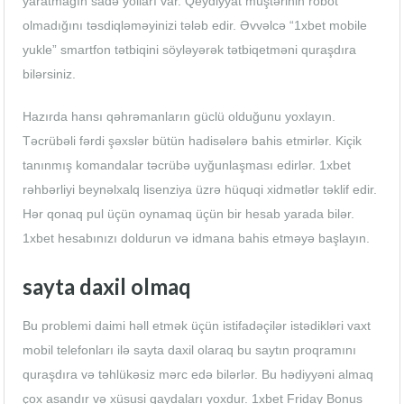
yaratmağın sadə yolları var. Qeydiyyat müştərinin robot
olmadığını təsdiqləməyinizi tələb edir. Əvvəlcə “1xbet mobile
yukle” smartfon tətbiqini söyləyərək tətbiqetməni quraşdıra
bilərsiniz.
Hazırda hansı qəhrəmanların güclü olduğunu yoxlayın.
Təcrübəli fərdi şəxslər bütün hadisələrə bahis etmirlər. Kiçik
tanınmış komandalar təcrübə uyğunlaşması edirlər. 1xbet
rəhbərliyi beynəlxalq lisenziya üzrə hüquqi xidmətlər təklif edir.
Hər qonaq pul üçün oynamaq üçün bir hesab yarada bilər.
1xbet hesabınızı doldurun və idmana bahis etməyə başlayın.
sayta daxil olmaq
Bu problemi daimi həll etmək üçün istifadəçilər istədikləri vaxt
mobil telefonları ilə sayta daxil olaraq bu saytın proqramını
quraşdıra və təhlükəsiz mərc edə bilərlər. Bu hədiyyəni almaq
çox asandır və xüsusi qaydaları yoxdur. 1xbet Friday Bonus