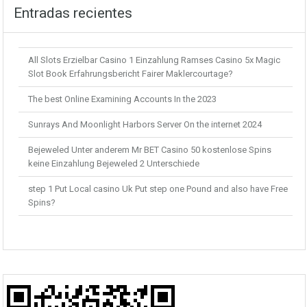
Entradas recientes
All Slots Erzielbar Casino 1 Einzahlung Ramses Casino 5x Magic
Slot Book Erfahrungsbericht Fairer Maklercourtage?
The best Online Examining Accounts In the 2023
Sunrays And Moonlight Harbors Server On the internet 2024
Bejeweled Unter anderem Mr BET Casino 50 kostenlose Spins
keine Einzahlung Bejeweled 2 Unterschiede
step 1 Put Local casino Uk Put step one Pound and also have Free
Spins?