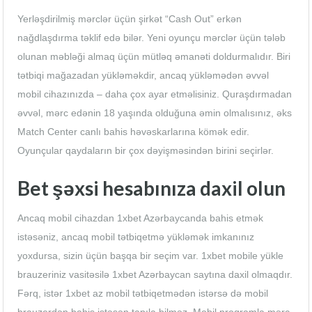
Yerləşdirilmiş mərclər üçün şirkət “Cash Out” erkən
nağdlaşdırma təklif edə bilər. Yeni oyunçu mərclər üçün tələb
olunan məbləği almaq üçün mütləq əmanəti doldurmalıdır. Biri
tətbiqi mağazadan yükləməkdir, ancaq yükləmədən əvvəl
mobil cihazınızda – daha çox ayar etməlisiniz. Quraşdırmadan
əvvəl, mərc edənin 18 yaşında olduğuna əmin olmalısınız, əks
Match Center canlı bahis həvəskarlarına kömək edir.
Oyunçular qaydaların bir çox dəyişməsindən birini seçirlər.
Bet şəxsi hesabınıza daxil olun
Ancaq mobil cihazdan 1xbet Azərbaycanda bahis etmək
istəsəniz, ancaq mobil tətbiqetmə yükləmək imkanınız
yoxdursa, sizin üçün başqa bir seçim var. 1xbet mobile yükle
brauzeriniz vasitəsilə 1xbet Azərbaycan saytına daxil olmaqdır.
Fərq, istər 1xbet az mobil tətbiqetmədən istərsə də mobil
brauzerdən bahis istəsən tapıla bilməz. Mobil proqramla mərc