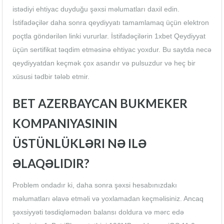
istədiyi ehtiyac duyduğu şəxsi məlumatları daxil edin.
İstifadəçilər daha sonra qeydiyyatı tamamlamaq üçün elektron
poçtla göndərilən linki vururlar. İstifadəçilərin 1xbet Qeydiyyat
üçün sertifikat təqdim etməsinə ehtiyac yoxdur. Bu saytda necə
qeydiyyatdan keçmək çox asandır və pulsuzdur və heç bir
xüsusi tədbir tələb etmir.
BET AZERBAYCAN BUKMEKER
KOMPANIYASININ
ÜSTÜNLÜKLƏRI NƏ ILƏ
ƏLAQƏLIDIR?
Problem ondadır ki, daha sonra şəxsi hesabınızdakı
məlumatları əlavə etməli və yoxlamadan keçməlisiniz. Ancaq
şəxsiyyəti təsdiqləmədən balansı doldura və mərc edə