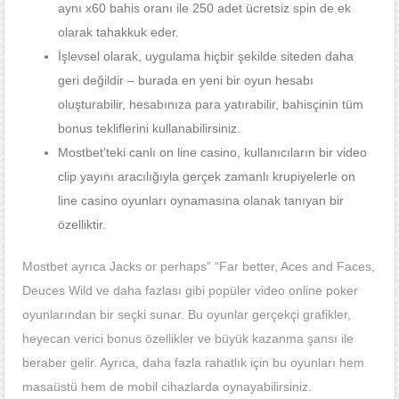
aynı x60 bahis oranı ile 250 adet ücretsiz spin de ek
olarak tahakkuk eder.
İşlevsel olarak, uygulama hiçbir şekilde siteden daha
geri değildir – burada en yeni bir oyun hesabı
oluşturabilir, hesabınıza para yatırabilir, bahisçinin tüm
bonus tekliflerini kullanabilirsiniz.
Mostbet’teki canlı on line casino, kullanıcıların bir video
clip yayını aracılığıyla gerçek zamanlı krupiyelerle on
line casino oyunları oynamasına olanak tanıyan bir
özelliktir.
Mostbet ayrıca Jacks or perhaps” “Far better, Aces and Faces,
Deuces Wild ve daha fazlası gibi popüler video online poker
oyunlarından bir seçki sunar. Bu oyunlar gerçekçi grafikler,
heyecan verici bonus özellikler ve büyük kazanma şansı ile
beraber gelir. Ayrıca, daha fazla rahatlık için bu oyunları hem
masaüstü hem de mobil cihazlarda oynayabilirsiniz.