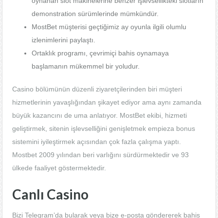
oynanan slot makinelerine benzer işlevsellikteki slotların
demonstration sürümlerinde mümkündür.
MostBet müşterisi geçtiğimiz ay oyunla ilgili olumlu
izlenimlerini paylaştı.
Ortaklık programı, çevrimiçi bahis oynamaya
başlamanın mükemmel bir yoludur.
Casino bölümünün düzenli ziyaretçilerinden biri müşteri
hizmetlerinin yavaşlığından şikayet ediyor ama aynı zamanda
büyük kazancını de uma anlatıyor. MostBet ekibi, hizmeti
geliştirmek, sitenin işlevselliğini genişletmek empieza bonus
sistemini iyileştirmek açısından çok fazla çalışma yaptı.
Mostbet 2009 yılından beri varlığını sürdürmektedir ve 93
ülkede faaliyet göstermektedir.
Canlı Casino
Bizi Telegram’da bularak veya bize e-posta göndererek bahis