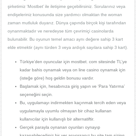
şirketimiz ‘Mostbet’ ile iletişime geçebilirsiniz. Sorularınız veya
endişeleriniz konusunda size yardımcı olmaktan the woman
zaman mutluluk duyarız. Dünya çapında birçok kişi tarafından
oynanmaktadır ve neredeyse tüm çevrimiçi casinolarda
bulunabilir. Bu oyunun temel amacı aynı değere sahip 3 kart
elde etmektir (aynı türden 3 veya ardışık sayılara sahip 3 kart).
Türkiye’den oyuncular için mostbet. com sitesinde TL’ye
kadar bahis oynamak veya on line casino oynamak için
(isteğe göre) hoş geldin bonusu vardır.
Başlamak için, hesabınıza giriş yapın ve ‘Para Yatırma’
seçeneğini seçin.
Bu, uygulamayı indirmekten kaçınmak tercih eden veya
uygulamayla uyumlu olmayan bir cihaz kullanan
kullanıcılar için kullanışlı bir alternatiftir.
Gerçek parayla oynanan oyunları oynayıp
kazanabileceğiniz bir yer arıyorsanız bu site tam sizing