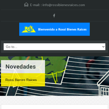
E-mail: :
info@rossibienesraices.com
Novedades
Rossi Bienes Raices