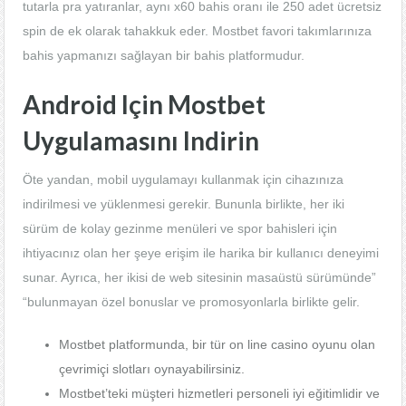
tutarla pra yatıranlar, aynı x60 bahis oranı ile 250 adet ücretsiz
spin de ek olarak tahakkuk eder. Mostbet favori takımlarınıza
bahis yapmanızı sağlayan bir bahis platformudur.
Android Için Mostbet
Uygulamasını Indirin
Öte yandan, mobil uygulamayı kullanmak için cihazınıza
indirilmesi ve yüklenmesi gerekir. Bununla birlikte, her iki
sürüm de kolay gezinme menüleri ve spor bahisleri için
ihtiyacınız olan her şeye erişim ile harika bir kullanıcı deneyimi
sunar. Ayrıca, her ikisi de web sitesinin masaüstü sürümünde”
“bulunmayan özel bonuslar ve promosyonlarla birlikte gelir.
Mostbet platformunda, bir tür on line casino oyunu olan
çevrimiçi slotları oynayabilirsiniz.
Mostbet’teki müşteri hizmetleri personeli iyi eğitimlidir ve