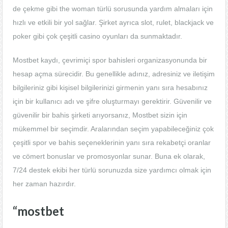
de çekme gibi the woman türlü sorusunda yardım almaları için
hızlı ve etkili bir yol sağlar. Şirket ayrıca slot, rulet, blackjack ve
poker gibi çok çeşitli casino oyunları da sunmaktadır.
Mostbet kaydı, çevrimiçi spor bahisleri organizasyonunda bir
hesap açma sürecidir. Bu genellikle adınız, adresiniz ve iletişim
bilgileriniz gibi kişisel bilgilerinizi girmenin yanı sıra hesabınız
için bir kullanıcı adı ve şifre oluşturmayı gerektirir. Güvenilir ve
güvenilir bir bahis şirketi arıyorsanız, Mostbet sizin için
mükemmel bir seçimdir. Aralarından seçim yapabileceğiniz çok
çeşitli spor ve bahis seçeneklerinin yanı sıra rekabetçi oranlar
ve cömert bonuslar ve promosyonlar sunar. Buna ek olarak,
7/24 destek ekibi her türlü sorunuzda size yardımcı olmak için
her zaman hazırdır.
“mostbet