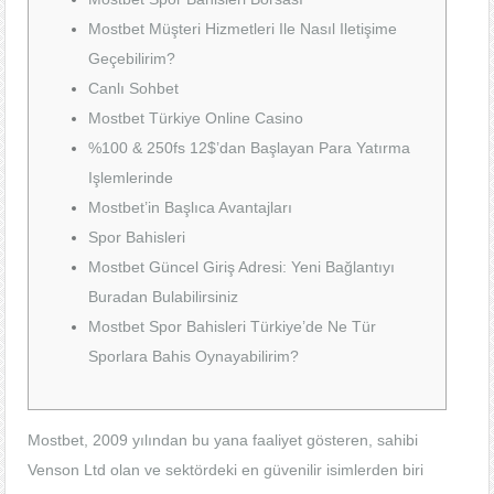
Mostbet Müşteri Hizmetleri Ile Nasıl Iletişime
Geçebilirim?
Canlı Sohbet
Mostbet Türkiye Online Casino
%100 & 250fs 12$’dan Başlayan Para Yatırma
Işlemlerinde
Mostbet’in Başlıca Avantajları
Spor Bahisleri
Mostbet Güncel Giriş Adresi: Yeni Bağlantıyı
Buradan Bulabilirsiniz
Mostbet Spor Bahisleri Türkiye’de Ne Tür
Sporlara Bahis Oynayabilirim?
Mostbet, 2009 yılından bu yana faaliyet gösteren, sahibi
Venson Ltd olan ve sektördeki en güvenilir isimlerden biri