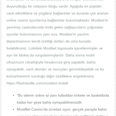
duyurulduğu bir rotasyon bloğu vardır. Aşağıda en popüler
canlı etkinliklere ve çizgilere bağlantılar ve durante çok aranan
online casino oyunlarına bağlantılar bulunmaktadır. Mostbet’in
çevrimiçi casinolarında önde gelen sağlayıcıların çoğundan
oyunlar bulunmasının yanı sıra, Mostbet’in yazılım
departmanının kendi ürettiği slotları de uma burada
bulabilirsiniz. Lobideki Mostbet logosuyla işaretlenmişler ve
ayrı bir blokta da vurgulanmışlardır. Daha sonra mobil
cihazınızın rahatlığıyla hesabınıza giriş yapabilir, bahis
oynayabilir, canlı skorları ve sonuçları görüntüleyebilir ve bu
kumarhanenin sunduğu diğer özelliklere erişebilirsiniz
https://flashtaville.com/mostbet-mobil/
.
“Bu sitenin sobre iyi yanı futboldan krikete ve basketbola
kadar her şeye bahis oynayabilmenizdir.
MostBet Casino’da ücretsiz oyun, gerçek parayla bahis