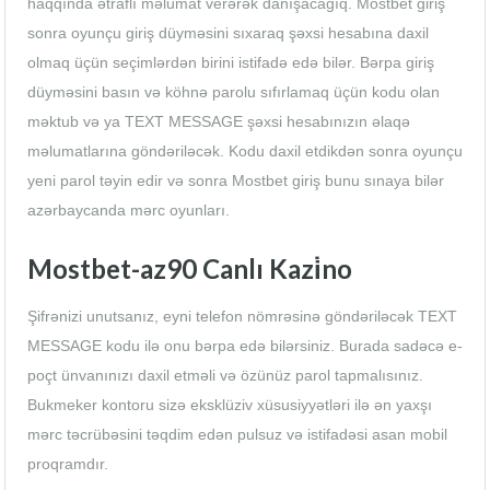
haqqında ətraflı məlumat verərək danışacağıq. Mostbet giriş
sonra oyunçu giriş düyməsini sıxaraq şəxsi hesabına daxil
olmaq üçün seçimlərdən birini istifadə edə bilər. Bərpa giriş
düyməsini basın və köhnə parolu sıfırlamaq üçün kodu olan
məktub və ya TEXT MESSAGE şəxsi hesabınızın əlaqə
məlumatlarına göndəriləcək. Kodu daxil etdikdən sonra oyunçu
yeni parol təyin edir və sonra Mostbet giriş bunu sınaya bilər
azərbaycanda mərc oyunları
.
Mostbet-az90 Canlı Kazi̇no
Şifrənizi unutsanız, eyni telefon nömrəsinə göndəriləcək TEXT
MESSAGE kodu ilə onu bərpa edə bilərsiniz. Burada sadəcə e-
poçt ünvanınızı daxil etməli və özünüz parol tapmalısınız.
Bukmeker kontoru sizə eksklüziv xüsusiyyətləri ilə ən yaxşı
mərc təcrübəsini təqdim edən pulsuz və istifadəsi asan mobil
proqramdır.