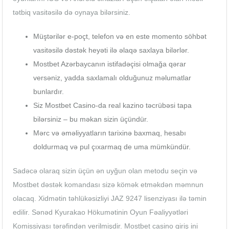
tətbiq vasitəsilə də oynaya bilərsiniz.
Müştərilər e-poçt, telefon və en este momento söhbət
vasitəsilə dəstək heyəti ilə əlaqə saxlaya bilərlər.
Mostbet Azərbaycanın istifadəçisi olmağa qərar
versəniz, yadda saxlamalı olduğunuz məlumatlar
bunlardır.
Siz Mostbet Casino-da real kazino təcrübəsi tapa
bilərsiniz – bu məkan sizin üçündür.
Mərc və əməliyyatların tarixinə baxmaq, hesabı
doldurmaq və pul çıxarmaq de uma mümkündür.
Sadəcə olaraq sizin üçün ən uyğun olan metodu seçin və
Mostbet dəstək komandası sizə kömək etməkdən məmnun
olacaq. Xidmətin təhlükəsizliyi JAZ 9247 lisenziyası ilə təmin
edilir. Sənəd Kyurakao Hökumətinin Oyun Fəaliyyətləri
Komissiyası tərəfindən verilmişdir. Mostbet casino giriş ini