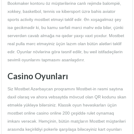
Bookmaker kontoru öz müştərilərinə canlı rejimdə balompié,
xokkey, basketbol, tennis və kibersport üzrə bahis aviator
sports activity mostbet etməyi təklif edir. Ən xoşagəlməz şey
isə gecikmədir ki, bu kamu sərfəli mərci məhv edə bilər, çünki
serverdən cavab almağa nə qədər yaxşı vaxt yoxdur. Mostbet
real pulla mərc etməyiniz üçün lazım olan bütün alətləri təklif
edir. Oyunlar növlərinə görə təsnif edilir, bu weil istifadəçilərin
sevimli oyunlarını tapmasını asanlaşdırır.
Casino Oyunları
Siz Mostbet Azərbaycan proqramını Mostbet-in rəsmi saytına
daxil olaraq və ahora vebsaytda mövcud olan QR kodunu skan
etməklə yükləyə bilərsiniz. Klassik oyun həvəskarları üçün
mostbet online casino online 200 çeşiddə rulet oynamaq
imkanı verəcək. Həmçinin, bütün matçların Mostbet müştəriləri
arasında keçirildiyi pokerlə qarşılaşa biləcəyiniz kart oyunları