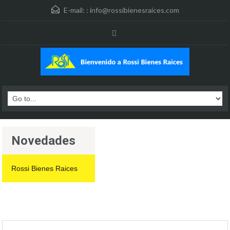
E-mail: :
info@rossibienesraices.com
Novedades
Rossi Bienes Raices