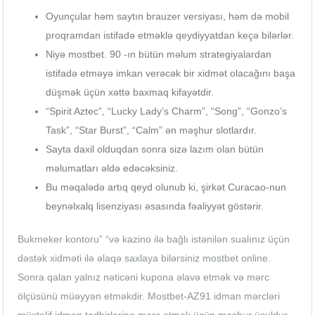
Oyunçular həm saytın brauzer versiyası, həm də mobil
proqramdan istifadə etməklə qeydiyyatdan keçə bilərlər.
Niyə mostbet. 90 -ın bütün məlum strategiyalardan
istifadə etməyə imkan verəcək bir xidmət olacağını başa
düşmək üçün xəttə baxmaq kifayətdir.
“Spirit Aztec”, “Lucky Lady’s Charm”, “Song”, “Gonzo’s
Task”, “Star Burst”, “Calm” ən məşhur slotlardır.
Sayta daxil olduqdan sonra sizə lazım olan bütün
məlumatları əldə edəcəksiniz.
Bu məqalədə artıq qeyd olunub ki, şirkət Curacao-nun
beynəlxalq lisenziyası əsasında fəaliyyət göstərir.
Bukmeker kontoru” “və kazino ilə bağlı istənilən sualınız üçün
dəstək xidməti ilə əlaqə saxlaya bilərsiniz mostbet online.
Sonra qalan yalnız nəticəni kupona əlavə etmək və mərc
ölçüsünü müəyyən etməkdir. Mostbet-AZ91 idman mərcləri
müxtəlif idman tədbirlərinə mərc etmək üçün məşhur üsuldur.