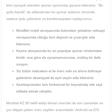
kimi oynayıb istənilən qumar oyununda qazana bilərsiniz. “Bir
qollu bandit” də adlandırılan bu qumar əyləncə növündə
sadəcə qolu çəkirsiniz və kombinasiyaları toplayırsınız.
MostBet mobil versiyasında bukmeker şirkətinin vebsayt
versiyasında olduğu kimi depozit və çıxarışlar edə
bilərsiniz.
Kazino dünyasında bu ən populyar qumar növlərindən
biridir, ona görə də oynamamısınızsa, mütləq bir dəfə
sınayın.
Siz bütün nəticələrə əl ilə mərc edə və ahora bölməyə
gələnlərin əksəriyyəti ilə eyni seçim edə bilərsiniz.
Azərbaycandan tam funksional bir beynəlxalq veb sayt
istifadə etmək rahatdır.
Mostbet AZ 90 təklif etdiyi idman mərcləri ilə son zamanlar ən
çox diqqət çəkən mərc saytları arasındadır. Android və iOS