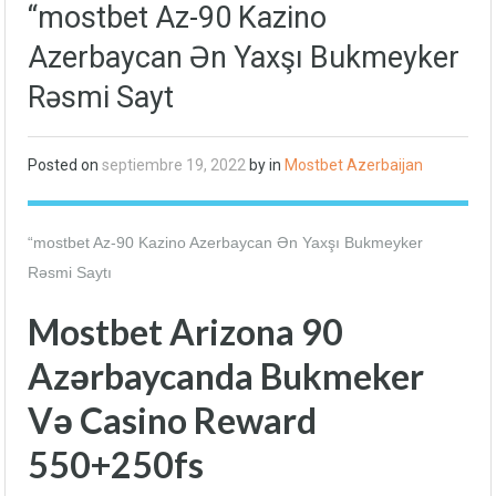
“mostbet Az-90 Kazino
Azerbaycan Ən Yaxşı Bukmeyker
Rəsmi Sayt
Posted on
septiembre 19, 2022
by in
Mostbet Azerbaijan
“mostbet Az-90 Kazino Azerbaycan Ən Yaxşı Bukmeyker
Rəsmi Saytı
Mostbet Arizona 90
Azərbaycanda Bukmeker
Və Casino Reward
550+250fs