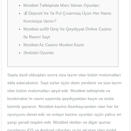
Mostbet Tətbiqində Mərc Idman Oyunları
💰 Depozit Və Ya Pul Çıxarmaq Üçün Hər Hansı
Komissiya Varmı?
Mostbet-az90 Giriş Və Qeydiyyat Online Casino
Ilə Rəsmi Sayt
Mostbet Az Casino Mosbet Kazin
Stolüstü Oyunlar
Sayta daxil olduqdan sonra sizə lazım olan bütün məlumatları
əldə edəcəksiniz. Sayt sizlər üçün daim yenilənir və sizə lazım
olan bütün məlumatları qeyd edir. Mostbet tətbiqində və
bookmaker’in rəsmi saytında qeydiyyatdan keçin və sizdə
bizimlə qazanın. Mostbet kazino Azərbaycandan olan hər bir
oyunçunu dəvət edir və onlayn kazino oyunları üçün yalnız ən
yaxşı şəraiti təqdim edir. Mostbet slotları və digər qumar
oyunlarını iOS və Android cihazları üçün əlçatan olan mobil