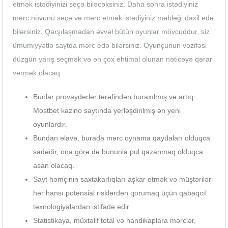
etmək istədiyinizi seçə biləcəksiniz. Daha sonra istədiyiniz
mərc növünü seçə və mərc etmək istədiyiniz məbləği daxil edə
bilərsiniz. Qarşılaşmadan əvvəl bütün oyunlar mövcuddur, siz
ümumiyyətlə saytda mərc edə bilərsiniz. Oyunçunun vəzifəsi
düzgün yarış seçmək və ən çox ehtimal olunan nəticəyə qərar
vermək olacaq.
Bunlar provayderlər tərəfindən buraxılmış və artıq
Mostbet kazino saytında yerləşdirilmiş ən yeni
oyunlardır.
Bundan əlavə, burada mərc oynama qaydaları olduqca
sadədir, ona görə də bununla pul qazanmaq olduqca
asan olacaq.
Sayt həmçinin saxtakarlıqları aşkar etmək və müştəriləri
hər hansı potensial risklərdən qorumaq üçün qabaqcıl
texnologiyalardan istifadə edir.
Statistikaya, müxtəlif total və handikaplara mərclər,