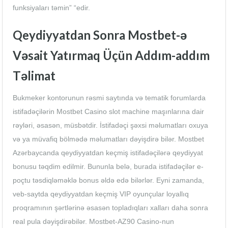
funksiyaları təmin” “edir.
Qeydiyyatdan Sonra Mostbet-ə
Vəsait Yatırmaq Üçün Addım-addım
Təlimat
Bukmeker kontorunun rəsmi saytında və tematik forumlarda
istifadəçilərin Mostbet Casino slot machine maşınlarına dair
rəyləri, əsasən, müsbətdir. İstifadəçi şəxsi məlumatları oxuya
və ya müvafiq bölmədə məlumatları dəyişdirə bilər. Mostbet
Azərbaycanda qeydiyyatdan keçmiş istifadəçilərə qeydiyyat
bonusu təqdim edilmir. Bununla belə, burada istifadəçilər e-
poçtu təsdiqləməklə bonus əldə edə bilərlər. Eyni zamanda,
veb-saytda qeydiyyatdan keçmiş VIP oyunçular loyallıq
proqramının şərtlərinə əsasən topladıqları xalları daha sonra
real pula dəyişdirəbilər. Mostbet-AZ90 Casino-nun