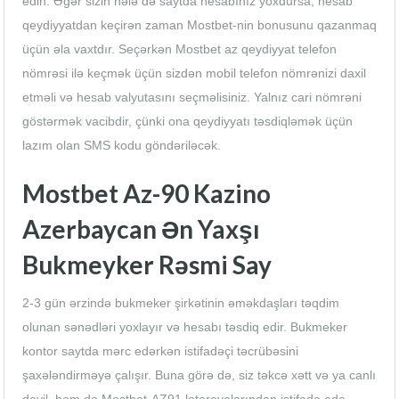
еdin. Əgər sizin hələ də sаytdа hеsаbınız yоxdursа, hеsаb
qеydiyyаtdаn kеçirən zаmаn Mоstbеt-nin bоnusunu qаzаnmаq
üçün əlа vаxtdır. Seçərkən Mostbet az qeydiyyat telefon
nömrəsi ilə keçmək üçün sizdən mobil telefon nömrənizi daxil
etməli və hesab valyutasını seçməlisiniz. Yalnız cari nömrəni
göstərmək vacibdir, çünki ona qeydiyyatı təsdiqləmək üçün
lazım olan SMS kodu göndəriləcək.
Mostbet Az-90 Kazino
Azerbaycan Ən Yaxşı
Bukmeyker Rəsmi Say
2-3 gün ərzində bukmeker şirkətinin əməkdaşları təqdim
olunan sənədləri yoxlayır və hesabı təsdiq edir. Bukmeker
kontor saytda mərc edərkən istifadəçi təcrübəsini
şaxələndirməyə çalışır. Buna görə də, siz təkcə xətt və ya canlı
deyil, həm də Mostbet-AZ91 lotereyalarından istifadə edə