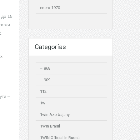
enero 1970
 до 15
тавки
с
Categorías
ых
– 868
– 909
112
ути –
1w
1win Azerbajany
1Win Brasil
1WIN Official In Russia