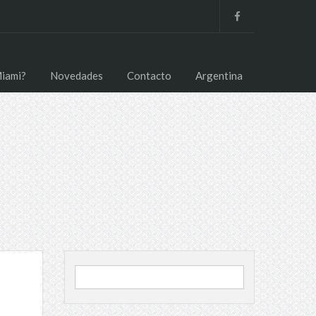
Miami?
Novedades
Contacto
Argentina