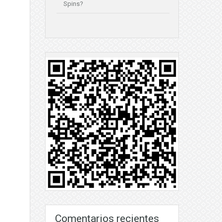
Spins?
Comentarios recientes