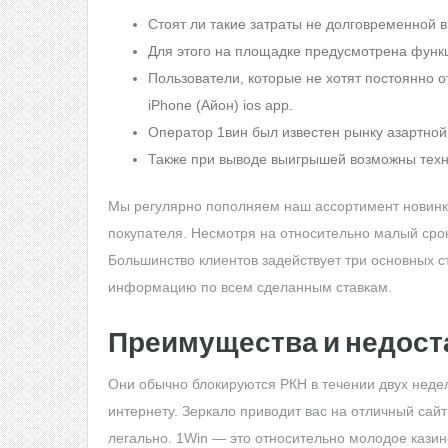
Стоят ли такие затраты не долговременной 
Для этого на площадке предусмотрена функц
Пользователи, которые не хотят постоянно о
iPhone (Айон) ios app.
Оператор 1вин был известен рынку азартной 
Также при выводе выигрышей возможны техни
Мы регулярно пополняем наш ассортимент новинка
покупателя. Несмотря на относительно малый срок
Большинство клиентов задействует три основных 
информацию по всем сделанным ставкам.
Преимущества и недост
Они обычно блокируются РКН в течении двух недел
интернету. Зеркало приводит вас на отличный сай
легально. 1Win — это относительно молодое казин