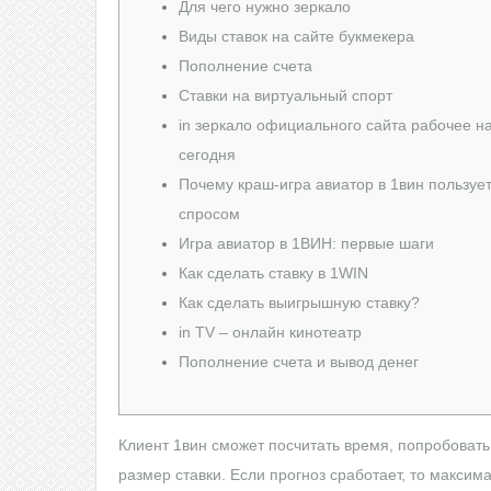
Для чего нужно зеркало
Виды ставок на сайте букмекера
Пополнение счета
Ставки на виртуальный спорт
in зеркало официального сайта рабочее н
сегодня
Почему краш-игра авиатор в 1вин пользуе
спросом
Игра авиатор в 1ВИН: первые шаги
Как сделать ставку в 1WIN
Как сделать выигрышную ставку?
in TV – онлайн кинотеатр
Пополнение счета и вывод денег
Клиент 1вин сможет посчитать время, попробовать
размер ставки. Если прогноз сработает, то максима