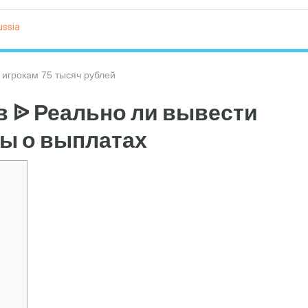
ussia
 игрокам 75 тысяч рублей
 ᐉ Реально ли вывести
ы о выплатах