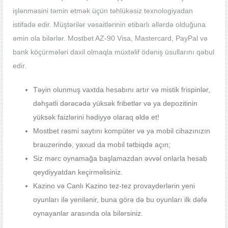
işlənməsini təmin etmək üçün təhlükəsiz texnologiyadan
istifadə edir. Müştərilər vəsaitlərinin etibarlı əllərdə olduğuna
əmin ola bilərlər. Mostbet AZ-90 Visa, Mastercard, PayPal və
bank köçürmələri daxil olmaqla müxtəlif ödəniş üsullarını qəbul
edir.
Təyin olunmuş vaxtda hesabını artır və mistik frispinlər,
dəhşətli dərəcədə yüksək fribetlər və ya depozitinin
yüksək faizlərini hədiyyə olaraq əldə et!
Mostbet rəsmi saytını kompüter və ya mobil cihazınızın
brauzerində, yaxud da mobil tətbiqdə açın;
Siz mərc oynamağa başlamazdan əvvəl onlarla hesab
qeydiyyatdan keçirməlisiniz.
Kazino və Canlı Kazino tez-tez provayderlərin yeni
oyunları ilə yenilənir, buna görə də bu oyunları ilk dəfə
oynayanlar arasında ola bilərsiniz.