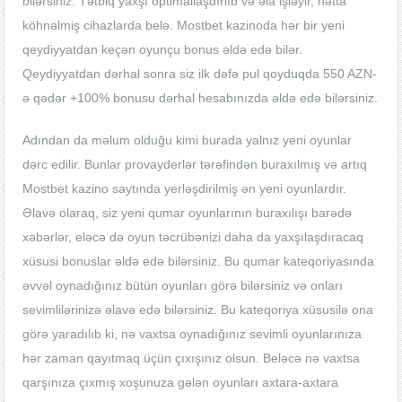
bilərsiniz. Tətbiq yaxşı optimallaşdırlıb və əla işləyir, hətta
köhnəlmiş cihazlarda belə. Mostbet kazinoda hər bir yeni
qeydiyyatdan keçən oyunçu bonus əldə edə bilər.
Qeydiyyatdan dərhal sonra siz ilk dəfə pul qoyduqda 550 AZN-
ə qədər +100% bonusu dərhal hesabınızda əldə edə bilərsiniz.
Adından da məlum olduğu kimi burada yalnız yeni oyunlar
dərc edilir. Bunlar provayderlər tərəfindən buraxılmış və artıq
Mostbet kazino saytında yerləşdirilmiş ən yeni oyunlardır.
Əlavə olaraq, siz yeni qumar oyunlarının buraxılışı barədə
xəbərlər, eləcə də oyun təcrübənizi daha da yaxşılaşdıracaq
xüsusi bonuslar əldə edə bilərsiniz. Bu qumar kateqoriyasında
əvvəl oynadığınız bütün oyunları görə bilərsiniz və onları
sevimlilərinizə əlavə edə bilərsiniz. Bu kateqoriya xüsusilə ona
görə yaradılıb ki, nə vaxtsa oynadığınız sevimli oyunlarınıza
hər zaman qayıtmaq üçün çıxışınız olsun. Beləcə nə vaxtsa
qarşınıza çıxmış xoşunuza gələn oyunları axtara-axtara