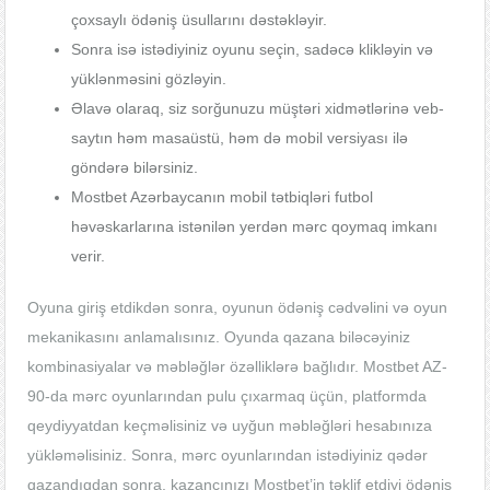
çoxsaylı ödəniş üsullarını dəstəkləyir.
Sonra isə istədiyiniz oyunu seçin, sadəcə klikləyin və
yüklənməsini gözləyin.
Əlavə olaraq, siz sorğunuzu müştəri xidmətlərinə veb-
saytın həm masaüstü, həm də mobil versiyası ilə
göndərə bilərsiniz.
Mostbet Azərbaycanın mobil tətbiqləri futbol
həvəskarlarına istənilən yerdən mərc qoymaq imkanı
verir.
Oyuna giriş etdikdən sonra, oyunun ödəniş cədvəlini və oyun
mekanikasını anlamalısınız. Oyunda qazana biləcəyiniz
kombinasiyalar və məbləğlər özəlliklərə bağlıdır. Mostbet AZ-
90-da mərc oyunlarından pulu çıxarmaq üçün, platformda
qeydiyyatdan keçməlisiniz və uyğun məbləğləri hesabınıza
yükləməlisiniz. Sonra, mərc oyunlarından istədiyiniz qədər
qazandıqdan sonra, kazancınızı Mostbet’in təklif etdiyi ödəniş