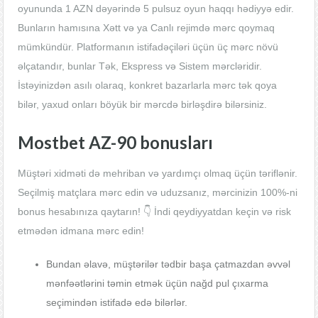
oyununda 1 AZN dəyərində 5 pulsuz oyun haqqı hədiyyə edir.
Bunların hamısına Xətt və ya Canlı rejimdə mərc qoymaq
mümkündür. Platformanın istifadəçiləri üçün üç mərc növü
əlçatandır, bunlar Tək, Ekspress və Sistem mərcləridir.
İstəyinizdən asılı olaraq, konkret bazarlarla mərc tək qoya
bilər, yaxud onları böyük bir mərcdə birləşdirə bilərsiniz.
Mostbet AZ-90 bonusları
Müştəri xidməti də mehriban və yardımçı olmaq üçün təriflənir.
Seçilmiş matçlara mərc edin və uduzsanız, mərcinizin 100%-ni
bonus hesabınıza qaytarın! 👇 İndi qeydiyyatdan keçin və risk
etmədən idmana mərc edin!
Bundan əlavə, müştərilər tədbir başa çatmazdan əvvəl
mənfəətlərini təmin etmək üçün nağd pul çıxarma
seçimindən istifadə edə bilərlər.