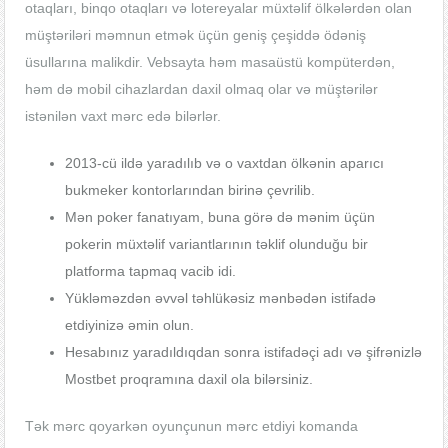
otaqları, binqo otaqları və lotereyalar müxtəlif ölkələrdən olan
müştəriləri məmnun etmək üçün geniş çeşiddə ödəniş
üsullarına malikdir. Vebsayta həm masaüstü kompüterdən,
həm də mobil cihazlardan daxil olmaq olar və müştərilər
istənilən vaxt mərc edə bilərlər.
2013-cü ildə yaradılıb və o vaxtdan ölkənin aparıcı
bukmeker kontorlarından birinə çevrilib.
Mən poker fanatıyam, buna görə də mənim üçün
pokerin müxtəlif variantlarının təklif olunduğu bir
platforma tapmaq vacib idi.
Yükləməzdən əvvəl təhlükəsiz mənbədən istifadə
etdiyinizə əmin olun.
Hesabınız yaradıldıqdan sonra istifadəçi adı və şifrənizlə
Mostbet proqramına daxil ola bilərsiniz.
Tək mərc qoyarkən oyunçunun mərc etdiyi komanda