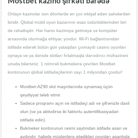
Mostbet kazino şirkəti barədə
Onlayn kazinolar son dövrlərdə ən çox inkişaf edən sahələrdən
biridir. Qlobal mobil oyun bazarının əsas üstünlüklərindən biri
də rahatlıqdır. Hər hansı kazinoya getməyə və kompüter
arxasında oturmağa ehtiyac yoxdur. Wi-Fi bağlantısından
istifadə edərək bütün gün yataqdan çıxmayıb casino oyunları
oynaya və ya dərsdə slotları fırlatmaqla darıxdırıcı mühazirəni
unuda bilərsiniz. 1 nömrəli bukmekerə çevrilən Mostbet
kontorunun qlobal istifadəçilərinin sayı 1 milyondan çoxdur!
Mostbet-AZ90 slot maşınlarında oynamaq üçün
qeydiyyat tələb etmir.
Sadəcə proqramı açın və istifadəçi adı və şifrənizlə daxil
olun (və ya aktivdirsə iki faktorlu autentifikasiyadan
istifadə edin).
Bukmeker kontorunun rəsmi saytından istifadə asan və
aydındır, habelə müştərilərə istədikləri oyunları asanlıqla