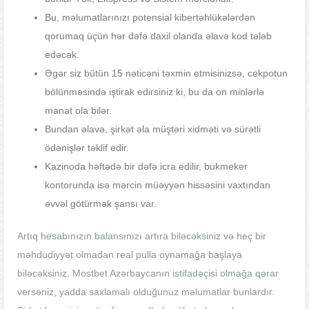
Bu, məlumatlarınızı potensial kibertəhlükələrdən
qorumaq üçün hər dəfə daxil olanda əlavə kod tələb
edəcək.
Əgər siz bütün 15 nəticəni təxmin etmisinizsə, cekpotun
bölünməsində iştirak edirsiniz ki, bu da on minlərlə
manat ola bilər.
Bundan əlavə, şirkət əla müştəri xidməti və sürətli
ödənişlər təklif edir.
Kazinoda həftədə bir dəfə icra edilir, bukmeker
kontorunda isə mərcin müəyyən hissəsini vaxtından
əvvəl götürmək şansı var.
Artıq hesabınızın balansınızı artıra biləcəksiniz və heç bir
məhdudiyyət olmadan real pulla oynamağa başlaya
biləcəksiniz. Mostbet Azərbaycanın istifadəçisi olmağa qərar
versəniz, yadda saxlamalı olduğunuz məlumatlar bunlardır.