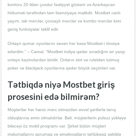
kontoru 20 ildən çoxdur fəaliyyət göstərir və Azərbaycan
hökuməti tərəfindən tam lisenziyaya malikdir. Mostbet canlı
yayım, tək mərclər, çoxsaylı mərclər və kombo mərclər kimi
geniş funksiyalar təklif edir.
Onlayn qumar oyunlarını sevən hər kəsə Mostbet-i tövsiyə
edərdim.” – Camal. “Mostbet indiyə qədər sınadığım ən yaxşı
onlayn kazinolardan biridir. Onların slot və ruletdən tutmuş
poker və blackjack oyunlarına qədər böyük seçimləri var.
Tətbiqdə niyə Mostbet giriş
prosesini edə bilmirəm?
Müştərilər hər hansı mərc etməzdən əvvəl şərtlərlə tanış
olduqlarına əmin olmalıdırlar. Bəli, müştərilərin pulsuz yükləyə
biləcəyi öz mobil proqramı var. Şirkət bütün müştəri
məlumatlarını qorumaq və əməliyyatların təhlükəsiz şəkildə