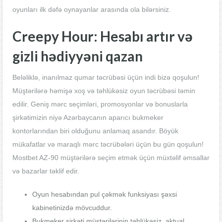
oyunları ilk dəfə oynayanlar arasında ola bilərsiniz.
Creepy Hour: Hesabı artır və
gizli hədiyyəni qazan
Beləliklə, inanılmaz qumar təcrübəsi üçün indi bizə qoşulun!
Müştərilərə həmişə xoş və təhlükəsiz oyun təcrübəsi təmin
edilir. Geniş mərc seçimləri, promosyonlar və bonuslarla
şirkətimizin niyə Azərbaycanın aparıcı bukmeker
kontorlarından biri olduğunu anlamaq asandır. Böyük
mükafatlar və maraqlı mərc təcrübələri üçün bu gün qoşulun!
Mostbet AZ-90 müştərilərə seçim etmək üçün müxtəlif əmsallar
və bazarlar təklif edir.
Oyun hesabından pul çəkmək funksiyası şəxsi
kabinetinizdə mövcuddur.
Bukmeker şirkəti müştərilərinin təhlükəsiz, aktual