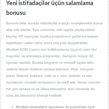
Yeni istifadəçilər üçün salamlama
bonusu
Bununla belə, burada istifadəçilər e-poçtu təsdiqləməklə bonus
əldə edə bilərlər. Eyni zamanda, veb-saytda qeydiyyatdan
keçmiş VIP oyunçular loyallıq proqramının şərtlərinə əsasən
topladıqları xalları daha sonra real pula dəyişdirəbilər.
Mostbet-AZ90 Casino-nun kolleksiyasına üççarxlı retro slot
maşınları və animasiya proqramları, həmçinin müasir 3D
oyunları daxildir. Burada beşçarxlı və müxtəlif sayda aktiv
xətlərlə klassik slotlarda oynaya bilərsiniz. Klub, həmçinin
poker, blekcek, bakkara, rulet və s, kimi, stolüstü və kart
oyunlarının müxtəlif versiyalarını da təklif edir. İdman mərcləri
hər gün oynaya və ya izləyə biləcəyiniz, eyni zamanda da,
zövq ala biləcəyiniz əlverişli hobbidir.
Mostbet əmanətlərin qoyulması və çıxarılması üçün