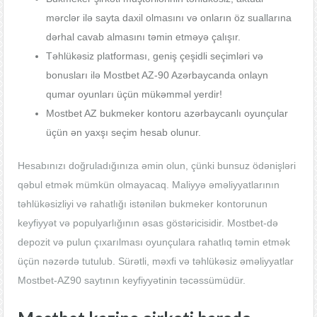
mərclər ilə sayta daxil olmasını və onların öz suallarına
dərhal cavab almasını təmin etməyə çalışır.
Təhlükəsiz platforması, geniş çeşidli seçimləri və
bonusları ilə Mostbet AZ-90 Azərbaycanda onlayn
qumar oyunları üçün mükəmməl yerdir!
Mostbet AZ bukmeker kontoru azərbaycanlı oyunçular
üçün ən yaxşı seçim hesab olunur.
Hesabınızı doğruladığınıza əmin olun, çünki bunsuz ödənişləri
qəbul etmək mümkün olmayacaq. Maliyyə əməliyyatlarının
təhlükəsizliyi və rahatlığı istənilən bukmeker kontorunun
keyfiyyət və populyarlığının əsas göstəricisidir. Mostbet-də
depozit və pulun çıxarılması oyunçulara rahatlıq təmin etmək
üçün nəzərdə tutulub. Sürətli, məxfi və təhlükəsiz əməliyyatlar
Mostbet-AZ90 saytının keyfiyyətinin təcəssümüdür.