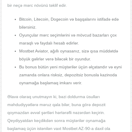
bir neçə mərc növünü təklif edir.
Bitcoin, Litecoin, Dogecoin və başqalarını istifadə edə
bilərsiniz.
Oyunçular mərc seçimlərini və mövcud bazarları çox
maraqlı və faydalı hesab edirlər.
Mostbet Aviator, ağıllı oynasanız, sizə qısa müddətdə
böyük gəlirlər verə biləcək bir oyundur.
Bu bonus bütün yeni müştərilər üçün əlçatandır və eyni
zamanda onlara risksiz, depozitsiz bonusla kazinoda
oynamağa başlamaq imkanı verir.
Əlavə olaraq unutmayın ki, bəzi doldurma üsulları
məhdudiyyətlərə məruz qala bilər, buna görə depozit
qoymazdan əvvəl şərtləri hərtərəfli nəzərdən keçirin.
Qeydiyyatdan keçdikdən sonra müştərilər oynamağa
başlamaq üçün istənilən vaxt Mostbet AZ-90-a daxil ola