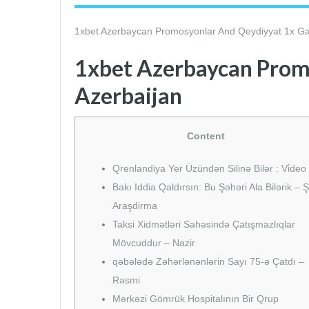
1xbet Azerbaycan Promosyonlar And Qeydiyyat 1x Ga
1xbet Azerbaycan Prom
Azerbaijan
Content
Qrenlandiya Yer Üzündən Silinə Bilər : Vi̇deo
Bakı Iddia Qaldırsın: Bu Şəhəri Ala Bilərik – 
Araşdirma
Taksi Xidmətləri Sahəsində Çatışmazlıqlar
Mövcuddur – Nazir
​qəbələdə Zəhərlənənlərin Sayı 75-ə Çatdı –
Rəsmi
Mərkəzi Gömrük Hospitalının Bir Qrup