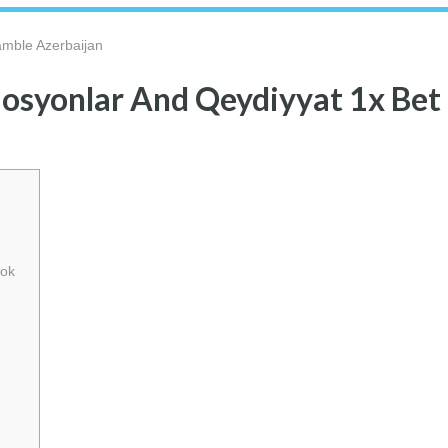
mble Azerbaijan
osyonlar And Qeydiyyat 1x Bet
Şok