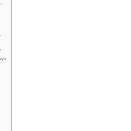
ri
–
?
siya