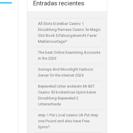
Entradas recientes
All Slots Erzielbar Casino 1
Einzahlung Ramses Casino 5x Magic
Slot Book Erfahrungsbericht Fairer
Maklercourtage?
The best Online Examining Accounts
In the 2023
Sunrays And Moonlight Harbors
Server On the internet 2024
Bejeweled Unter anderem Mr BET
Casino 50 kostenlose Spins keine
Einzahlung Bejeweled 2
Unterschiede
step 1 Put Local casino Uk Put step
one Pound and also have Free
Spins?