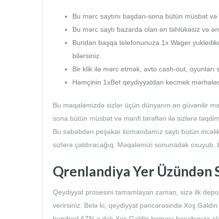
Bu mərc saytını başdan-sona bütün müsbət və mən
Bu mərc saytı bazarda olan ən təhlükəsiz və ən 
Bundan başqa telefonunuza 1x Wager yukledikdə
bilərsiniz.
Bir klik ilə mərc etmək, avto cash-out, oyunlar
Həmçinin 1xBet qeydiyyatdan kecmek mərhələsi
Bu məqaləmizdə sizlər üçün dünyanın ən güvənilir mər
sona bütün müsbət və mənfi tərəfləri ilə sizlərə təqdi
Bu səbəbdən peşəkar komandamız saytı bütün incəlikləri 
sizlərə çatdıracağıq. Məqaləmizi sonunadək oxuyub, b
Qrenlandiya Yer Üzündən Si
Qeydiyyat prosesini tamamlayan zaman, sizə ilk depozi
verirsiniz. Belə ki, qeydiyyat pəncərəsində Xoş Gəld
hundred AZN-ə dək Xoş Gəldin bonusu hesabınıza əla