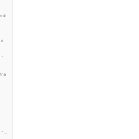
erdi
ni
 ” –
One
 ” –