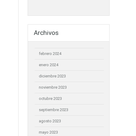
Archivos
febrero 2024
enero 2024
diciembre 2023
noviembre 2023
octubre 2023
septiembre 2023
agosto 2023
mayo 2023