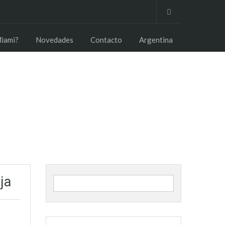
Miami?
Novedades
Contacto
Argentina
ja