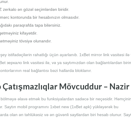
unur.
 zerkalo ən gözəl seçimlərdən biridir.
, mərc kontorunda bir hesabınızın olmasıdır.
ıdakı paraqrafda tapa bilərsiniz.
etməyiniz kifayətdir.
etməyiniz tövsiyə olunandır.
ey istifadəçilərin rahatlığı üçün ayarlanıb. 1xBet mirror link vasitəsi ilə
xBet зеркало link vasitəsi ilə, və ya saytımızdan olan bağlantılardan biri
 kontorlarının real bağlantısı bəzi hallarda bloklanır.
ə Çatışmazlıqlar Mövcuddur – Nazir
mli bölməyə əlavə etmək bu funksiyalardan sadəcə bir neçəsidir. Həmçini
r. Saytın mobil programını
1xbet new
(1xBet apk) yükləyərək bu
arda olan ən təhlükəsiz və ən güvənli saytlardan biri hesab olunur. Say