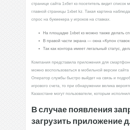
странице сайта 1хбет кз посетитель видит список 
главной страницы 1xbet kz. Такая картина наблю
спрос на букмекера у игроков на ставках.
На площадке 1xbet кз можно также делать с
В правой части экрана — окна «Купон ставок»
Так как контора имеет легальный статус, дел
Компания представила приложения для смартфонов
можно воспользоваться в мобильной версии сайта 
Оператор службы быстро выйдет на связь и подроб
игрового счета, то при обнаружении велика вероятн
Казахстане могут пользователи, которым исполнилс
В случае появления запр
загрузить приложение д