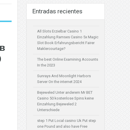
Entradas recientes
All Slots Erzielbar Casino 1
Einzahlung Ramses Casino 5x Magic
Slot Book Erfahrungsbericht Fairer
ов
Maklercourtage?
0
The best Online Examining Accounts
In the 2023
Sunrays And Moonlight Harbors
Server On the internet 2024
Bejeweled Unter anderem Mr BET
Casino 50 kostenlose Spins keine
Einzahlung Bejeweled 2
Unterschiede
step 1 Put Local casino Uk Put step
one Pound and also have Free