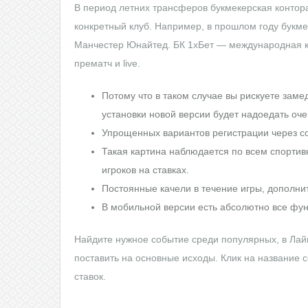
В период летних трансферов букмекерская контора 
конкретный клуб. Например, в прошлом году букм
Манчестер Юнайтед. БК 1хБет — международная к
прематч и live.
Потому что в таком случае вы рискуете зам
установки новой версии будет надоедать оче
Упрощенных вариантов регистрации через со
Такая картина наблюдается по всем спортив
игроков на ставках.
Постоянные качели в течение игры, дополни
В мобильной версии есть абсолютно все фун
Найдите нужное событие среди популярных, в Лай
поставить на основные исходы. Клик на название 
ставок.