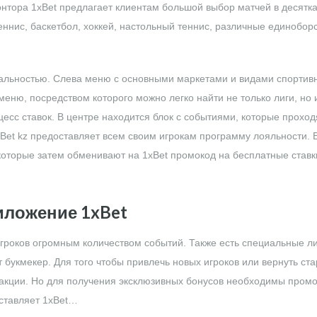
контора 1xBet предлагает клиентам большой выбор матчей в десятк
еннис, баскетбол, хоккей, настольный теннис, различные единоборс
нальностью. Слева меню с основными маркетами и видами спортив
еню, посредством которого можно легко найти не только лиги, но 
есс ставок. В центре находится блок с событиями, которые проход
xBet kz предоставляет всем своим игрокам программу лояльности. 
которые затем обменивают на 1xBet промокод на бесплатные ставк
риложение 1xBet
 игроков огромным количеством событий. Также есть специальные л
 букмекер. Для того чтобы привлечь новых игроков или вернуть ста
акции. Но для получения эксклюзивных бонусов необходимы пром
дставляет 1xBet…