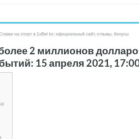
Ставки на спорт в 1xBet kz: официальный сайт, отзывы, бонусы
 более 2 миллионов доллар
бытий: 15 апреля 2021, 17:0
id
t