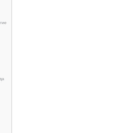
угие
да