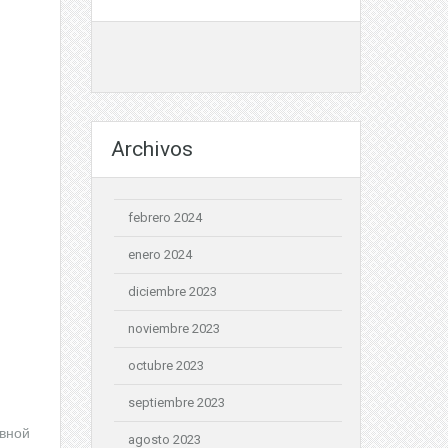
Archivos
febrero 2024
enero 2024
diciembre 2023
noviembre 2023
octubre 2023
septiembre 2023
авной
agosto 2023