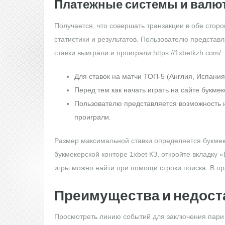
Платежные системы и валю
Получается, что совершать транзакции в обе стор
статистики и результатов. Пользователю представля
ставки выиграли и проиграли
https://1xbetkzh.com/
.
Для ставок на матчи ТОП-5 (Англия, Испани
Перед тем как начать играть на сайте букме
Пользователю представляется возможность не
проиграли.
Размер максимальной ставки определяется букмек
букмекерской конторе 1xbet КЗ, откройте вкладку
игры можно найти при помощи строки поиска. В пра
Преимущества и недост
Просмотреть линию событий для заключения пари 