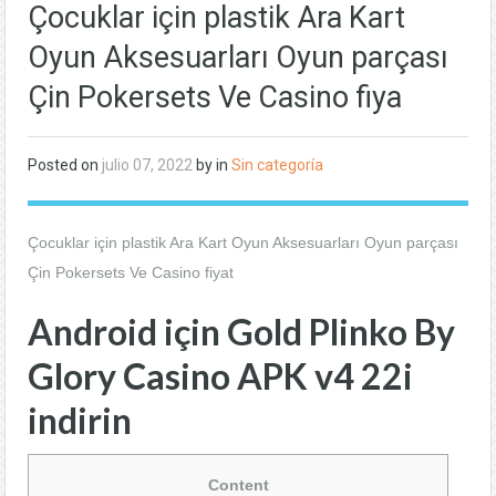
Çocuklar için plastik Ara Kart
Oyun Aksesuarları Oyun parçası
Çin Pokersets Ve Casino fiya
Posted on
julio 07, 2022
by in
Sin categoría
Çocuklar için plastik Ara Kart Oyun Aksesuarları Oyun parçası
Çin Pokersets Ve Casino fiyat
Android için Gold Plinko By
Glory Casino APK v4 22i
indirin
Content