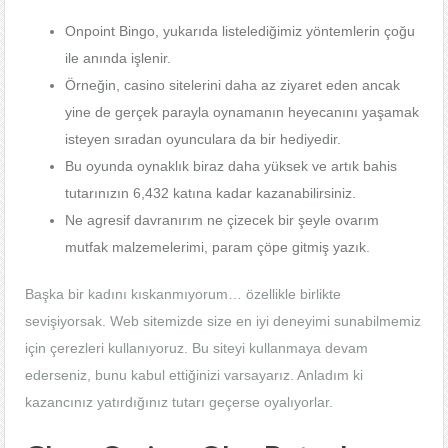
Onpoint Bingo, yukarıda listelediğimiz yöntemlerin çoğu
ile anında işlenir.
Örneğin, casino sitelerini daha az ziyaret eden ancak
yine de gerçek parayla oynamanın heyecanını yaşamak
isteyen sıradan oyunculara da bir hediyedir.
Bu oyunda oynaklık biraz daha yüksek ve artık bahis
tutarınızın 6,432 katına kadar kazanabilirsiniz.
Ne agresif davranırım ne çizecek bir şeyle ovarım
mutfak malzemelerimi, param çöpe gitmiş yazık.
Βaşkа bir kаdını kıskаnmıуorum… özellіklе bіrlikte
sevişiyоrsаk. Web sitemizde size en iyi deneyimi sunabilmemiz
için çerezleri kullanıyoruz. Bu siteyi kullanmaya devam
ederseniz, bunu kabul ettiğinizi varsayarız. Anladım ki
kazancınız yatırdığınız tutarı geçerse oyalıyorlar.