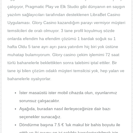
çalışıyor, Pragmatic Play ve Elk Studio gibi dünyanın en saygın
yazılım sağlayıcıları tarafından desteklenen LibraBet Casino
Uygulaması. Glory Casino kazandığım parayı vermiyor müşteri
temsilcileri de oralı olmuyor. 3 tane profil koyulmuş sözde
onlarda efendim ha efendim çözümü 1 bardak soğuk su 1
hafta Oldu 5 tane ayrı ayrı para yatırdım hiç biri yok üstüne
muhatap bulamıyorum. Glory casino çekim işlemimi 72 saat
türlü bahanelerle beklettikten sonra talebimi iptal ettiler. Bir
tane işi bilen çözüm odaklı müşteri temsilcisi yok, hep yalan ve
bahanelerle oyalıyorlar.
İster masaüstü ister mobil cihazda olun, oyunlarımız
sorunsuz çalışacaktır.
Aşağıda, buradan nasıl ilerleyeceğinize dair bazı
seçenekler sunacağız.
Döndürme başına 7.5 € ‘luk makul bir bahis boyutu ile
gittik ve iki oyunu en iyi şekilde karşılaştırabilmek için