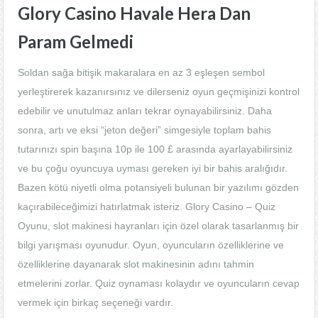
Glory Casino Havale Hera Dan
Param Gelmedi
Soldan sağa bitişik makaralara en az 3 eşleşen sembol
yerleştirerek kazanırsınız ve dilerseniz oyun geçmişinizi kontrol
edebilir ve unutulmaz anları tekrar oynayabilirsiniz. Daha
sonra, artı ve eksi “jeton değeri” simgesiyle toplam bahis
tutarınızı spin başına 10p ile 100 £ arasında ayarlayabilirsiniz
ve bu çoğu oyuncuya uyması gereken iyi bir bahis aralığıdır.
Bazen kötü niyetli olma potansiyeli bulunan bir yazılımı gözden
kaçırabileceğimizi hatırlatmak isteriz. Glory Casino – Quiz
Oyunu, slot makinesi hayranları için özel olarak tasarlanmış bir
bilgi yarışması oyunudur. Oyun, oyuncuların özelliklerine ve
özelliklerine dayanarak slot makinesinin adını tahmin
etmelerini zorlar. Quiz oynaması kolaydır ve oyuncuların cevap
vermek için birkaç seçeneği vardır.