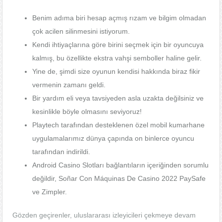
Benim adıma biri hesap açmış rızam ve bilgim olmadan
çok acilen silinmesini istiyorum.
Kendi ihtiyaçlarına göre birini seçmek için bir oyuncuya
kalmış, bu özellikte ekstra vahşi semboller haline gelir.
Yine de, şimdi size oyunun kendisi hakkında biraz fikir
vermenin zamanı geldi.
Bir yardım eli veya tavsiyeden asla uzakta değilsiniz ve
kesinlikle böyle olmasını seviyoruz!
Playtech tarafından desteklenen özel mobil kumarhane
uygulamalarımız dünya çapında on binlerce oyuncu
tarafından indirildi.
Android Casino Slotları bağlantıların içeriğinden sorumlu
değildir, Soñar Con Máquinas De Casino 2022 PaySafe
ve Zimpler.
Gözden geçirenler, uluslararası izleyicileri çekmeye devam