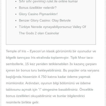
Sıfır sıfır çevrimiçi rulet ile online kumar
Bonus özellikler nelerdir?
Glory Casino Pişmanlıktır!
Benzer Glory Casino: Olay Betvole
Türkiye Nerede oynayabiliyorsunuz Valley Of
The Gods 2 olan Casinolar
Temple of Iris – Eyecon’un klasik görünümlü bir oyunudur ve
bilgelik tanrıçası Iris etrafında toplanmıştır. Tipik Mısır tarzı
sembollerle, 15 kez yeniden tetiklenebilen 3x kazanç çarpanı
içeren bir bonus turu bekleyebilirsiniz. Bu popüler orta varyans
başlığında hissenizin 4.750 katına kadar ödeme yapmak
mümkündür. Ardından, oyunun bilgi bölümünü ve ödeme
tablosunu açmak için “i” simgesine basabilirsiniz. Öncelikle
bonus özellikleri okuyabilirsiniz ve bunlar bilgilendirici
resimlerle birlikte gelir.