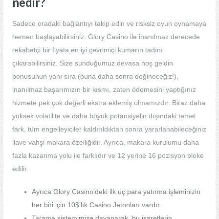
nedir?
Sadece oradaki bağlantıyı takip edin ve risksiz oyun oynamaya
hemen başlayabilirsiniz. Glory Casino ile inanılmaz derecede
rekabetçi bir fiyata en iyi çevrimiçi kumarın tadını
çıkarabilirsiniz. Size sunduğumuz devasa hoş geldin
bonusunun yanı sıra (buna daha sonra değineceğiz!),
inanılmaz başarımızın bir kısmı, zaten ödemesini yaptığınız
hizmete pek çok değerli ekstra eklemiş olmamızdır. Biraz daha
yüksek volatilite ve daha büyük potansiyelin dışındaki temel
fark, tüm engelleyiciler kaldırıldıktan sonra yararlanabileceğiniz
ilave vahşi makara özelliğidir. Ayrıca, makara kurulumu daha
fazla kazanma yolu ile farklıdır ve 12 yerine 16 pozisyon bloke
edilir.
Ayrıca Glory Casino’deki ilk üç para yatırma işleminizin
her biri için 10$’lık Casino Jetonları vardır.
Tarama sistemimize dayanarak, bu işaretlerin