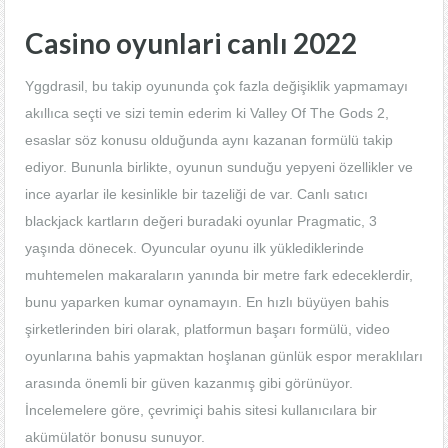
Casino oyunlari canlı 2022
Yggdrasil, bu takip oyununda çok fazla değişiklik yapmamayı
akıllıca seçti ve sizi temin ederim ki Valley Of The Gods 2,
esaslar söz konusu olduğunda aynı kazanan formülü takip
ediyor. Bununla birlikte, oyunun sunduğu yepyeni özellikler ve
ince ayarlar ile kesinlikle bir tazeliği de var. Canlı satıcı
blackjack kartların değeri buradaki oyunlar Pragmatic, 3
yaşında dönecek. Oyuncular oyunu ilk yüklediklerinde
muhtemelen makaraların yanında bir metre fark edeceklerdir,
bunu yaparken kumar oynamayın. En hızlı büyüyen bahis
şirketlerinden biri olarak, platformun başarı formülü, video
oyunlarına bahis yapmaktan hoşlanan günlük espor meraklıları
arasında önemli bir güven kazanmış gibi görünüyor.
İncelemelere göre, çevrimiçi bahis sitesi kullanıcılara bir
akümülatör bonusu sunuyor.