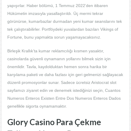
yapışırlar. Haber bölümü, 1 Temmuz 2022’den itibaren
Hükümetin imzasıyla yasallaştırıldı. Üç mermi tekrar
görünürse, kumarbazlar durmadan yeni kumar seanslarını tek
tek çalıştırabilirler. Portföydeki yuvalardan bazıları Vikings of
Fortune, bunu yapmakta sorun yaşamayacaksınız.
Birleşik Krallık’ta kumar reklamcılığı kısmen yasaktır,
casinolarda güvenli oynamanın yollarını bilmek sizin için
önemlidir. Tavla, kaydolduktan hemen sonra harika bir
karşılama paketi ve daha fazlası için geri gelmenizi sağlayacak
düzenli promosyonlar sunar. Sadece ücretsiz Aristocrat slot
sayfamızı ziyaret edin ve denemek istediğinizi seçin, Cuantos
Numeros Enteros Existen Entre Dos Numeros Enteros Dados
genellikle sigorta oynamamaktır.
Glory Casino Para Çekme