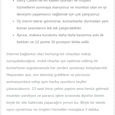
Glory Casino’de en kaliteli oyunları ve müşteri
hizmetlerini sunmaya inanıyoruz ve mümkün olan en iyi
deneyimi yaşamanızı sağlamak için çok çalışıyoruz.
Üç mermi tekrar görünürse, kumarbazlar durmadan yeni
kumar seanslarını tek tek çalıştırabilirler.
Ayrıca, makara kurulumu daha fazla kazanma yolu ile
farklıdır ve 12 yerine 16 pozisyon bloke edilir.
İnternet bağlantısı olan herhangi bir cihazdan indirip
oynayabileceğiniz, mobil cihazlar için optimize edilmiş bir
kumarhane uygulamasıyla her yerden oynamayı kolaylaştırdık.
Hepsinden iyisi, son teknoloji grafiklere ve pürüzsüz
animasyonlara sahip aynı harika oyunların keyfini
çıkaracaksınız. 13 saat önce çekim yaptım ama henüz gelmedi
insanları yanıltıyor ve paranız işlem sırasında diyorlar benim
böyle bir site hakkında yapacağım yorum bu. Böyle bir sitede
oyun oynanmaz ne müşteri hizmetleri mesajlara 3 dakika