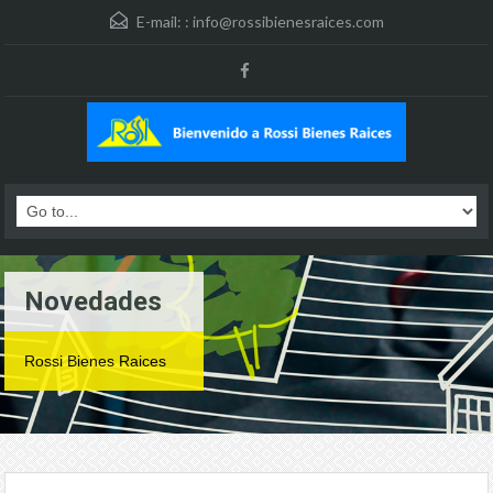
E-mail: :
info@rossibienesraices.com
Novedades
Rossi Bienes Raices