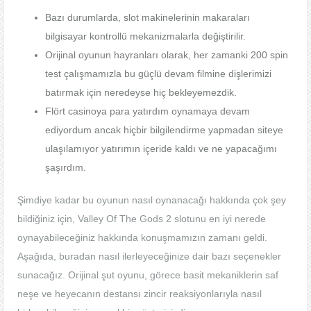
Bazı durumlarda, slot makinelerinin makaraları
bilgisayar kontrollü mekanizmalarla değiştirilir.
Orijinal oyunun hayranları olarak, her zamanki 200 spin
test çalışmamızla bu güçlü devam filmine dişlerimizi
batırmak için neredeyse hiç bekleyemezdik.
Flört casinoya para yatırdım oynamaya devam
ediyordum ancak hiçbir bilgilendirme yapmadan siteye
ulaşılamıyor yatırımın içeride kaldı ve ne yapacağımı
şaşırdım.
Şimdiye kadar bu oyunun nasıl oynanacağı hakkında çok şey
bildiğiniz için, Valley Of The Gods 2 slotunu en iyi nerede
oynayabileceğiniz hakkında konuşmamızın zamanı geldi.
Aşağıda, buradan nasıl ilerleyeceğinize dair bazı seçenekler
sunacağız. Orijinal şut oyunu, görece basit mekaniklerin saf
neşe ve heyecanın destansı zincir reaksiyonlarıyla nasıl