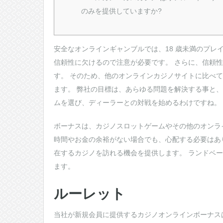
のみを提供していますか?
安全なオンラインギャンブルでは、18 歳未満のプレ
信頼性に欠けるので注意が必要です。 さらに、信頼
す。 そのため、他のオンラインカジノサイトに比べ
ます。 弊社の目標は、あらゆる問題を解決する事と
ムを選び、ディーラーとの対戦を始めるわけですね。
ボーナスは、カジノスロットゲームやその他のオンラ
時間やお金の余裕がない場合でも、心配する必要はあ
在するカジノを訪れる機会を提供します。 ランドベ
ます。
ルーレット
当社が新規会員に提供するカジノオンラインボーナス