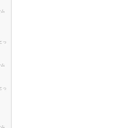
ーム
とっ
ーム
とっ
ーム