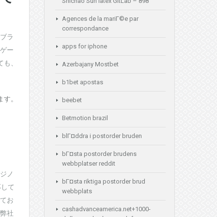
Shichao Sun latex GitLab – 898
Agences de la mariГ©e par
correspondance
、ブラ
apps for iphone
いゲー
ても、
Azerbajany Mostbet
b1bet apostas
ます。
beebet
。
Betmotion brazil
blГ¤ddra i postorder bruden
bГ¤sta postorder brudens
webbplatser reddit
カジノ
bГ¤sta riktiga postorder brud
応して
webbplats
れてお
cashadvanceamerica.net+1000-
、弊社