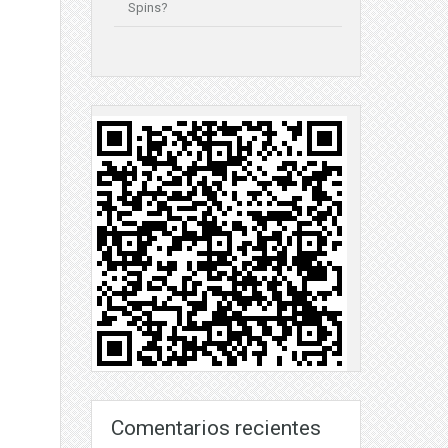
Spins?
Comentarios recientes