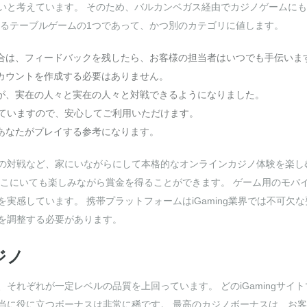
いと考えています。 そのため、バルカンベガス経由でカジノゲームに
あるテーブルゲームの1つであって、かつ別のカテゴリに値します。
合は、フィードバックを残したら、お客様の担当者はいつでも手伝いま
カウントを作成する必要はありません。
が、実在の人々と実在の人々と対戦できるようになりました。
していますので、安心してご利用いただけます。
あなたがプレイする参考になります。
の対戦など、家にいながらにして本格的なオンラインカジノ体験を楽し
どこにいても楽しみながら賞金を得ることができます。 ゲーム用のモバ
実感しています。 携帯プラットフォームはiGaming業界では不可欠な
を調整する必要があります。
ジノ
それぞれが一定レベルの品質を上回っています。 どのiGamingサイト
当に役に立つボーナスは非常に稀です。 最高のカジノボーナスは、お