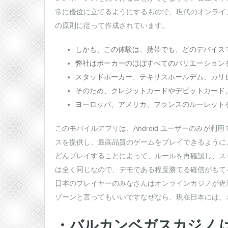
常に優位に立てるようにするもので、現代のオンライ
の原則に従って作成されています。
しかも、この体験は、携帯でも、どのデバイス
弊社はポーカーのほぼすべてのバリエーション
スタッドポーカー、テキサスホールデム、カリ
そのため、クレジットカードやデビットカード
ヨーロッパ、アメリカ、フランスのルーレット
このモバイルアプリは、Android ユーザーのみが
スを提供し、最高品質のゲームをプレイできるように
どんプレイすることによって、ルールを再確認し、ス
は全く同じなので、デモである程度勝てる確信がもて
日本のプレイヤーのみなさんはオンラインカジノが違
ゾーンと言ってもいいですなぜなら、現在日本には、
・バルカンベガスカジノ 