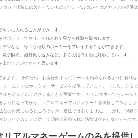
ンカジノ体験には欠かせないものです。 バルカンベガスカジノの提供
でも手に入れることができます。
をサポートしており、それぞれで異なる体験を提供します。
ビアンなど、様々な種類のポーカーをプレイすることができます。
、電子財布、銀行振り込みなど、多くの銀行手段に対応しています。
を楽むことができると思います。
利用できます。 そのため、お客様がすぐにゲームを始められるように有利
、シームレスなカスタマーサービスを提供しています。 むしろ、デモ
キルをどんどん上達させることが可能です。 リアルマネーでもデモで
るようになってから、リアルマネーでカジノゲームを体験してみましょ
法なのか気になるところですが、違法ではありません。 しかし、現状
オンラインカジノに対して明確に定められた法律は存在しないからです
はリアルマネー ゲームのみを提供