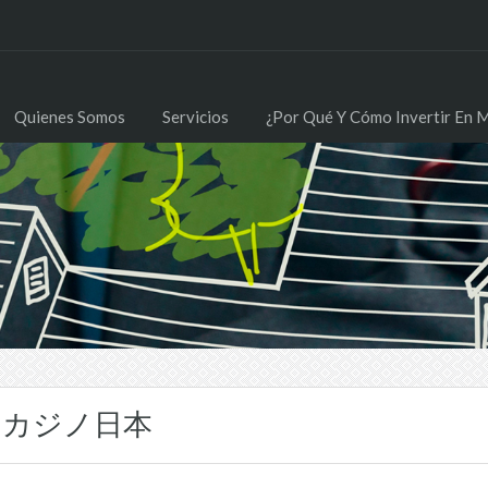
Quienes Somos
Servicios
¿Por Qué Y Cómo Invertir En 
ンカジノ日本