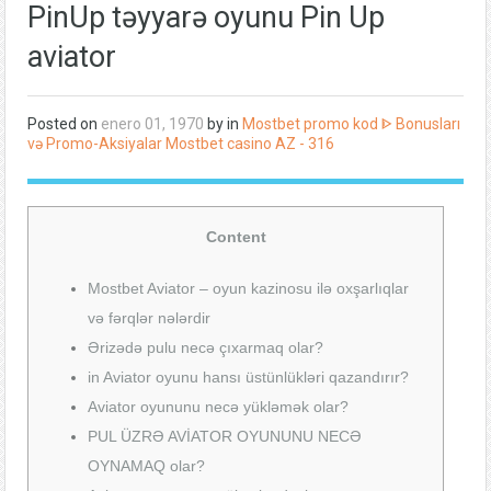
PinUp təyyarə oyunu Pin Up
aviator
Posted on
enero 01, 1970
by in
Mostbet promo kod ᐈ Bonusları
və Promo-Aksiyalar Mostbet casino AZ - 316
Content
Mostbet Aviator – oyun kazinosu ilə oxşarlıqlar
və fərqlər nələrdir
Ərizədə pulu necə çıxarmaq olar?
in Aviator oyunu hansı üstünlükləri qazandırır?
Aviator oyununu necə yükləmək olar?
PUL ÜZRƏ AVİATOR OYUNUNU NECƏ
OYNAMAQ olar?