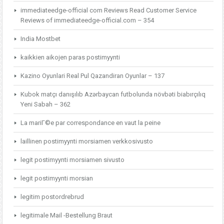
immediateedge-official com Reviews Read Customer Service
Reviews of immediateedge-official.com – 354
India Mostbet
kaikkien aikojen paras postimyynti
Kazino Oyunlari Real Pul Qazandiran Oyunlar – 137
Kubok matçı danışılıb Azərbaycan futbolunda növbəti biabırçılıq
Yeni Sabah – 362
La mariГ©e par correspondance en vaut la peine
laillinen postimyynti morsiamen verkkosivusto
legit postimyynti morsiamen sivusto
legit postimyynti morsian
legitim postordrebrud
legitimale Mail -Bestellung Braut