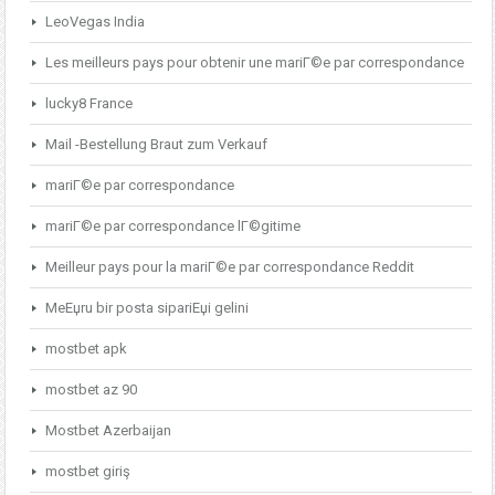
LeoVegas India
Les meilleurs pays pour obtenir une mariГ©e par correspondance
lucky8 France
Mail -Bestellung Braut zum Verkauf
mariГ©e par correspondance
mariГ©e par correspondance lГ©gitime
Meilleur pays pour la mariГ©e par correspondance Reddit
MeЕџru bir posta sipariЕџi gelini
mostbet apk
mostbet az 90
Mostbet Azerbaijan
mostbet giriş