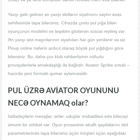
Yaxşı gəlir gətirən ən yaxşı slotların siyahısını saytın əsas
səhifəsində tapa bilərsiniz. Cihazda çoxlu pul yığa bilən
oyunçunun modelini və ləqəbini göstərən xüsusi reytinq var.
Ən yaxşı slot maşınlarının siyahıları hər gün yenilənir və siz
Pinup online nəfərin ardıcıl olaraq böyük pul yığdığını görə
bilərsiniz. Bu, daha çox klub rəhbərliyinin nüfuzlu
provayderlərlə əməkdaşlığı ilə bağlıdır. Aviator Spribe icmalı –
hazırda yeni formatlı qumar əyləncəsidir.
PUL ÜZRƏ AVİATOR OYUNUNU
NECƏ OYNAMAQ olar?
İstifadəçilərin mesajlar, sirlər, uduşlar mübadiləsi edə biləcəyi
ümumi bir söhbət var. Oyun prosesinin ətraflı qaydalarını slot
parametrlərində tapa bilərsiniz.üçün müştəri üçün aşağıdakı