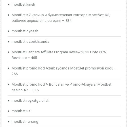
mostbet kirish
MostBet KZ казино и букмекерская контора МостБет КЗ,
рабочее зеркало на сегодня – 834
mostbet oynash
mostbet ozbekistonda
MostBet Partners Affiliate Program Review 2023 Upto 60%
Revshare – 465
MostBet promo kod Azərbaycanda MostBet promosyon kodu –
266
Mostbet promo kod ᐈ Bonusları və Promo-Aksiyalar Mostbet
casino AZ – 316
mostbet royxatga olish
mostbet uz
mostbet-ru-serg