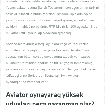
bölmələr də mövcuddur aviator oyun və qaydaları öyrənmək
Yuvası aviator oyunu Şanslı Təyyarənin son uçuşlarının tarixini
saxlayır. Statistika bütün mərcləri, istifadəçi spinlərini və ən
yaxşı uduşları göstərir. Sonuncular uduşların, əmsalların və
gəlirlərin məbləğinə bölünür. RTP bildirir ki, 100 uçuşdan 3-də
mükafat xətti uçuşun lap əvvəlində qırılacaq.
Sadəcə bir toxunuşla fərqli oyunlara keçə və real kazino
atmosferini öz ayaqlarınıza gətirə bilərsiniz. Aviator 1win
vebsaytının bütün şərt və qaydalarına tabedir və nəzarət
bukmeker tərəfindən aparılır. Yalnız 18 yaşını tamamlamış
şəxslərə oyunda oynamaq icazəsi verilir. Həmçinin bukmeker
istifadəçilərinə Spribe-dan lisenziyalı 1win Aviator
oynadıqlarına zəmanət verir.
Aviator oynayaraq yüksək
uduşları necə qazanmaq olar?