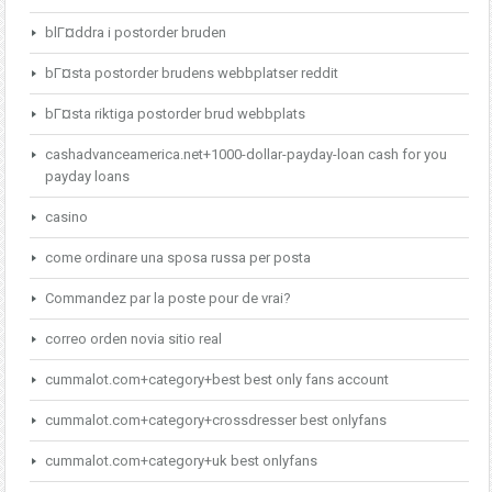
blГ¤ddra i postorder bruden
bГ¤sta postorder brudens webbplatser reddit
bГ¤sta riktiga postorder brud webbplats
cashadvanceamerica.net+1000-dollar-payday-loan cash for you
payday loans
casino
come ordinare una sposa russa per posta
Commandez par la poste pour de vrai?
correo orden novia sitio real
cummalot.com+category+best best only fans account
cummalot.com+category+crossdresser best onlyfans
cummalot.com+category+uk best onlyfans