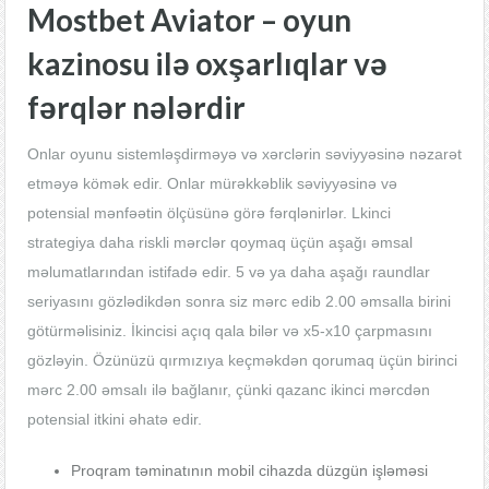
Mostbet Aviator – oyun
kazinosu ilə oxşarlıqlar və
fərqlər nələrdir
Onlar oyunu sistemləşdirməyə və xərclərin səviyyəsinə nəzarət
etməyə kömək edir. Onlar mürəkkəblik səviyyəsinə və
potensial mənfəətin ölçüsünə görə fərqlənirlər. Lkinci
strategiya daha riskli mərclər qoymaq üçün aşağı əmsal
məlumatlarından istifadə edir. 5 və ya daha aşağı raundlar
seriyasını gözlədikdən sonra siz mərc edib 2.00 əmsalla birini
götürməlisiniz. İkincisi açıq qala bilər və x5-x10 çarpmasını
gözləyin. Özünüzü qırmızıya keçməkdən qorumaq üçün birinci
mərc 2.00 əmsalı ilə bağlanır, çünki qazanc ikinci mərcdən
potensial itkini əhatə edir.
Proqram təminatının mobil cihazda düzgün işləməsi