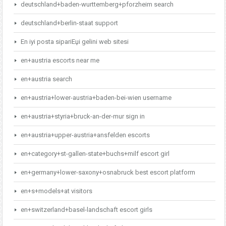
deutschland+baden-wurttemberg+pforzheim search
deutschland+berlin-staat support
En iyi posta sipariЕџi gelini web sitesi
en+austria escorts near me
en+austria search
en+austria+lower-austria+baden-bei-wien username
en+austria+styria+bruck-an-der-mur sign in
en+austria+upper-austria+ansfelden escorts
en+category+st-gallen-state+buchs+milf escort girl
en+germany+lower-saxony+osnabruck best escort platform
en+s+models+at visitors
en+switzerland+basel-landschaft escort girls