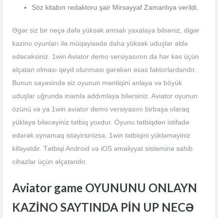
Söz kitabın redaktoru şair Mirsəyyaf Zamanlıya verildi.
Əgər siz bir neçə dəfə yüksək əmsalı yaxalaya bilsəniz, digər
kazino oyunları ilə müqayisədə daha yüksək uduşlar əldə
edəcəksiniz. 1win Aviator demo versiyasının da hər kəs üçün
əlçatan olması qeyd olunması gərəkən əsas faktorlardandır.
Bunun sayəsində siz oyunun məntiqini anlaya və böyük
uduşlar uğrunda inamla addımlaya bilərsiniz. Aviator oyunun
özünü və ya 1win aviator demo versiyasını birbaşa olaraq
yükləyə biləcəyiniz tətbiq yoxdur. Oyunu tətbiqdən istifadə
edərək oynamaq istəyirsinizsə, 1win tətbiqini yükləməyiniz
kifayətdir. Tətbiqi Android və iOS əməliyyat sisteminə sahib
cihazlar üçün əlçatandır.
Aviator game OYUNUNU ONLAYN
KAZİNO SAYTINDA PİN UP NECƏ