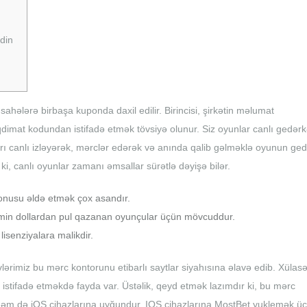
din
ahələrə birbaşa kuponda daxil edilir. Birincisi, şirkətin məlumat
qdimat kodundan istifadə etmək tövsiyə olunur. Siz oyunlar canlı gedər
rı canlı izləyərək, mərclər edərək və anında qalib gəlməklə oyunun gedi
ki, canlı oyunlar zamanı əmsallar sürətlə dəyişə bilər.
onusu əldə etmək çox asandır.
 min dollardan pul qazanan oyunçular üçün mövcuddur.
isenziyalara malikdir.
rimiz bu mərc kontorunu etibarlı saytlar siyahısına əlavə edib. Xülasə
stifadə etməkdə fayda var. Üstəlik, qeyd etmək lazımdır ki, bu mərc
həm də iOS cihazlarına uyğundur. IOS cihazlarına MostBet yuklemək ü