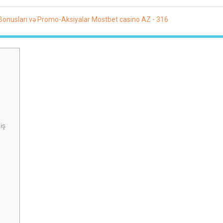
onusları və Promo-Aksiyalar Mostbet casino AZ - 316
iş