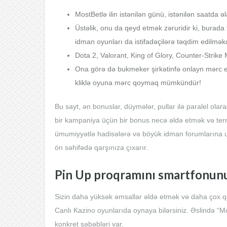
MostBetlə ilin istənilən günü, istənilən saatd
Üstəlik, onu da qeyd etmək zəruridir ki, burada
idman oyunları da istifadəçilərə təqdim edilmək
Dota 2, Valorant, King of Glory, Counter-Strike 
Ona görə də bukmeker şirkətinfə onlayn mərc e
kliklə oyuna mərc qoymaq mümkündür!
Bu sayt, ən bonuslar, düymələr, pullar ilə paralel olar
bir kampaniya üçün bir bonus necə əldə etmək və termi
ümumiyyətlə hadisələrə və böyük idman forumlarına u
ön səhifədə qarşınıza çıxarır.
Pin Up proqramını smartfonun
Sizin daha yüksək əmsallar əldə etmək və daha çox q
Canlı Kazino oyunlarıda oynaya bilərsiniz. Əslində “M
konkret səbəbləri var.