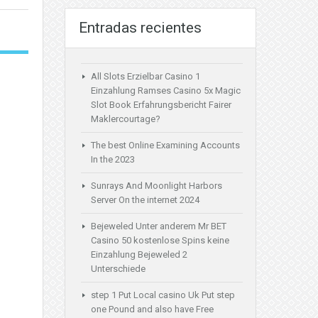
Entradas recientes
All Slots Erzielbar Casino 1
Einzahlung Ramses Casino 5x Magic
Slot Book Erfahrungsbericht Fairer
Maklercourtage?
The best Online Examining Accounts
In the 2023
Sunrays And Moonlight Harbors
Server On the internet 2024
Bejeweled Unter anderem Mr BET
Casino 50 kostenlose Spins keine
Einzahlung Bejeweled 2
Unterschiede
step 1 Put Local casino Uk Put step
one Pound and also have Free