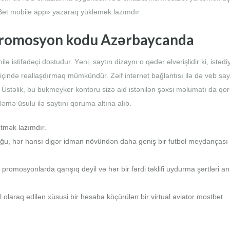
Bet mobile app» yazaraq yükləmək lazımdır.
 promosyon kodu Azərbaycanda
istifadəçi dostudur. Yəni, saytın dizaynı o qədər əlverişlidir ki, istədiy
r içində reallaşdırmaq mümkündür. Zəif internet bağlantısı ilə də veb say
 Üstəlik, bu bukmeyker kontoru sizə aid istənilən şəxsi məlumatı da q
ələmə üsulu ilə saytını qoruma altına alıb.
etmək lazımdır.
uğu, hər hansı digər idman növündən daha geniş bir futbol meydançası
çi promosyonlarda qarışıq deyil və hər bir fərdi təklifi uydurma şərtləri 
l olaraq edilən xüsusi bir hesaba köçürülən bir virtual aviator mostbet