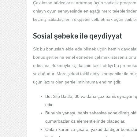
Çox insan büdcələrini artırmaq üçün sadiqlik proqram
onlayn oyun sənayesində ən aşağı mərc tələblərindən bir
keçmiş istifadəçilərin diqqətini cəlb etmək üçün tipik bi
Sosial şəbəkə ilə qeydiyyat
Siz bu bonusları əldə edə bilmək üçün həmin qaydalara
bonus şərtlərinə əməl etmədən çəkmək istəsəniz onu z
edirsiniz. Bukmeyker şirkətinin təklif etdiyi bu promok
yoxluğudur. Mərc şirkəti təklif etdiyi kompanilar ilə 
üçün lazım olan şərtləi minimuma endirmişdir.
Bet Slip Battle, 30 və daha çox bahis oynayan 
edir.
Bununla yanaşı, bahis sahəsinə yönəldilmiş oldu
qumarbazlar öz elementlərində olacaqlar.
Onları kartınıza çıxara, yaxud da digər bonuslarl