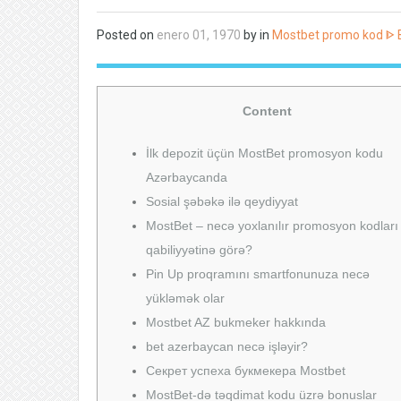
Posted on
enero 01, 1970
by in
Mostbet promo kod ᐈ B
Content
İlk depozit üçün MostBet promosyon kodu
Azərbaycanda
Sosial şəbəkə ilə qeydiyyat
MostBet – necə yoxlanılır promosyon kodları 
qabiliyyətinə görə?
Pin Up proqramını smartfonunuza necə
yükləmək olar
Mostbet AZ bukmeker hakkında
bet azerbaycan necə işləyir?
Секрет успеха букмекера Mostbet
MostBet-də təqdimat kodu üzrə bonuslar