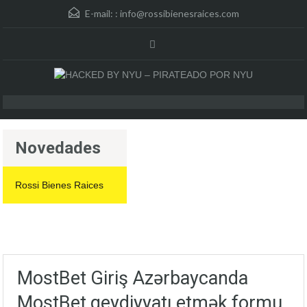
E-mail: :
info@rossibienesraices.com
Novedades
Rossi Bienes Raices
MostBet Giriş Azərbaycanda
MostBet qeydiyyatı etmək formu