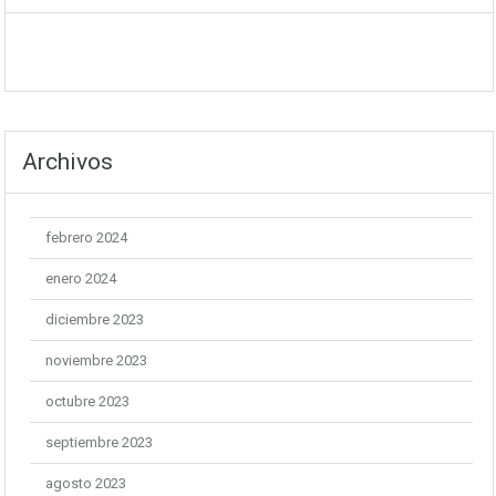
Archivos
febrero 2024
enero 2024
diciembre 2023
noviembre 2023
octubre 2023
septiembre 2023
agosto 2023