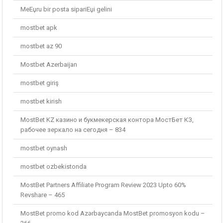
MeЕџru bir posta sipariЕџi gelini
mostbet apk
mostbet az 90
Mostbet Azerbaijan
mostbet giriş
mostbet kirish
MostBet KZ казино и букмекерская контора МостБет КЗ,
рабочее зеркало на сегодня – 834
mostbet oynash
mostbet ozbekistonda
MostBet Partners Affiliate Program Review 2023 Upto 60%
Revshare – 465
MostBet promo kod Azərbaycanda MostBet promosyon kodu –