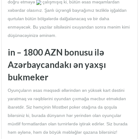
doğru etməyə
çalışmışıq ki, bütün əsas məqamlardan
xəbərdar olasınız. Şanlı üçrəngli bayrağımız tezliklə işğaldan
qurtulan bütün bölgələrdə dalğalanacaq və bir daha
enməyəcək. Bu yazılar silsiləsini oxuyandan sonra mənim kimi
düşünəcəyinizə əminəm.
in – 1800 AZN bonusu ilə
Azərbaycandakı ən yaxşı
bukmeker
Oyunçuların əsas məqsədi əllərindən ən yüksək kart dəstini
yaratmaq və rəqiblərini oyundan çıxmağa məcbur etməkdən
ibarətdir. Siz həmçinin Mostbet poker otağına da qoşula
bilərsiniz ki, burada dünyanın hər yerindən olan oyunçular
müxtlif formatlardan olan turnirlərdə iştirak edirlər. Siz burada
həm əylənə, həm də böyük məbləğlər qazana bilərsiniz!