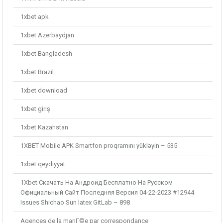
1xbet apk
1xbet Azerbaydjan
1xbet Bangladesh
1xbet Brazil
1xbet download
1xbet giriş
1xbet Kazahstan
1XBET Mobile APK Smartfon proqramını yükləyin – 535
1xbet qeydiyyat
1Xbet Скачать На Андроид Бесплатно На Русском
Официальный Сайт Последняя Версия 04-22-2023 #12944
Issues Shichao Sun latex GitLab – 898
Agences de la mariГ©e par correspondance