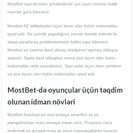
MostBet sayt ilə mərc şirkətində bir çox oyun növünə malik
mərclər görə bilərsiniz.
Mostbet AZ istifadəçiləri üçün lazım olan bütün məlumatları
qeyd edir. Siz çətinlik yaşadığınız zaman dəstək xidməti ilə
əlaqə yaradaraq problemlərinizin həllini tapa bilərsiniz.
Mostbet.az saytına daxil olaraq istədiyinizi tapmaq olduqca
asandır. Sayta daxil olduqdan sonra sizə lazım olan bütün
məlumatları əldə edəcəksiniz. Sayt sizlər üçün daim yenilənir
və sizə lazım olan bütün məlumatları qeyd edir.
MostBet-də oyunçular üçün təqdim
olunan idman növləri
Mostbet Azərbaycan sizə birbaşa smartfon və ya
planşetinizdən mərc etməyə imkan verir. Proqramı necə
endirmək və quraşdırmaq və onun xüsusiyyətlərini öyrənin.