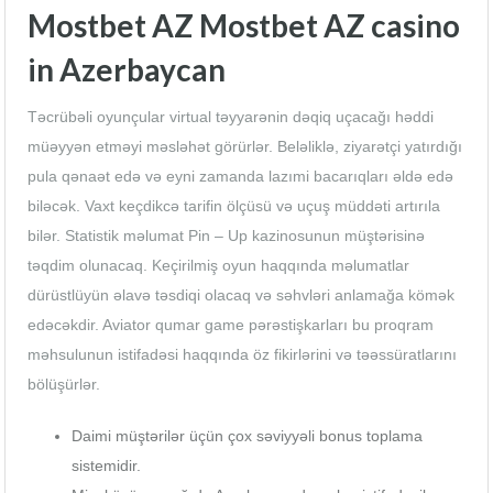
Mostbet AZ Mostbet AZ casino
in Azerbaycan
Təcrübəli oyunçular virtual təyyarənin dəqiq uçacağı həddi
müəyyən etməyi məsləhət görürlər. Beləliklə, ziyarətçi yatırdığı
pula qənaət edə və eyni zamanda lazımi bacarıqları əldə edə
biləcək. Vaxt keçdikcə tarifin ölçüsü və uçuş müddəti artırıla
bilər. Statistik məlumat Pin – Up kazinosunun müştərisinə
təqdim olunacaq. Keçirilmiş oyun haqqında məlumatlar
dürüstlüyün əlavə təsdiqi olacaq və səhvləri anlamağa kömək
edəcəkdir. Aviator qumar game pərəstişkarları bu proqram
məhsulunun istifadəsi haqqında öz fikirlərini və təəssüratlarını
bölüşürlər.
Daimi müştərilər üçün çox səviyyəli bonus toplama
sistemidir.