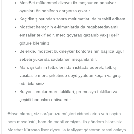
MostBet mükəmməl dizaynı ilə məşhur və populyar
oyunları ön səhifədə qarşınıza çıxarır.
Keçirilmiş oyundan sonra məlumatları daim təhlil edirəm.
Mostbet həmçinin e-idmanlarda da rəqabətədavamlı
əmsallar təklif edir, mərc qoyaraq qazanıb yaxşı gəlir
götürə bilərsiniz.
Beləliklə, mostbet bukmeyker kontorasının başlıca uğur
səbəbi yuxarıda sadalanan məqamlardır.
Mərc şirkətinin tətbiqlərindən istifadə edərək, tətbiq
vasitəsilə mərc şirkətində qeydiyyatdan keçən və giriş
edə bilərsiniz.
Bu yeniləmələr mərc təklifləri, promosiya təklifləri və
çeşidli bonusları ehtiva edir.
Əlavə olaraq, siz sorğunuzu müştəri xidmətlərinə veb-saytın
həm masaüstü, həm də mobil versiyası ilə göndərə bilərsiniz.
Mostbet Kürasao lisenziyası ilə fəaliyyət göstərən rəsmi onlayn