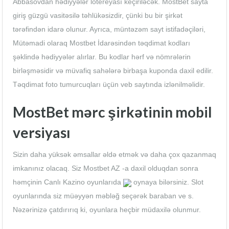
Abbasovdan hədiyyələr lotereyası keçiriləcək. MostBet sayta
giriş güzgü vasitəsilə təhlükəsizdir, çünki bu bir şirkət
tərəfindən idarə olunur. Ayrıca, müntəzəm sayt istifadəçiləri,
Mütəmadi olaraq Mostbet İdarəsindən təqdimat kodları
şəklində hədiyyələr alırlar. Bu kodlar hərf və nömrələrin
birləşməsidir və müvafiq sahələrə birbaşa kuponda daxil edilir.
Təqdimat foto tumurcuqları üçün veb saytında izlənilməlidir.
MostBet mərc şirkətinin mobil
versiyası
Sizin daha yüksək əmsallar əldə etmək və daha çox qazanmaq
imkanınız olacaq. Siz Mostbet AZ -a daxil olduqdan sonra
həmçinin Canlı Kazino oyunlarıda
oynaya bilərsiniz. Slot
oyunlarında siz müəyyən məbləğ seçərək baraban ve s.
Nəzərinizə çatdırırıq ki, oyunlara heçbir müdaxilə olunmur.