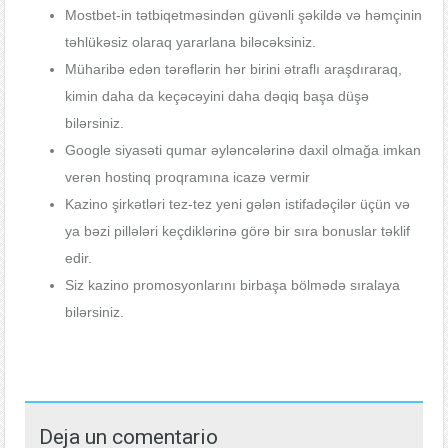
Mostbet-in tətbiqetməsindən güvənli şəkildə və həmçinin
təhlükəsiz olaraq yararlana biləcəksiniz.
Müharibə edən tərəflərin hər birini ətraflı araşdıraraq,
kimin daha da keçəcəyini daha dəqiq başa düşə
bilərsiniz.
Google siyasəti qumar əyləncələrinə daxil olmağa imkan
verən hostinq proqramına icazə vermir
Kazino şirkətləri tez-tez yeni gələn istifadəçilər üçün və
ya bəzi pillələri keçdiklərinə görə bir sıra bonuslar təklif
edir.
Siz kazino promosyonlarını birbaşa bölmədə sıralaya
bilərsiniz.
Deja un comentario