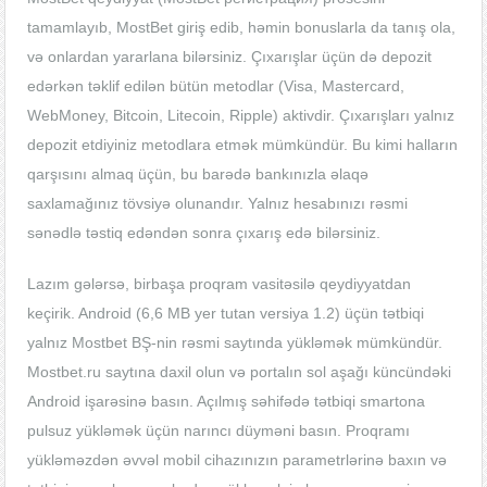
tamamlayıb, MostBet giriş edib, həmin bonuslarla da tanış ola,
və onlardan yararlana bilərsiniz. Çıxarışlar üçün də depozit
edərkən təklif edilən bütün metodlar (Visa, Mastercard,
WebMoney, Bitcoin, Litecoin, Ripple) aktivdir. Çıxarışları yalnız
depozit etdiyiniz metodlara etmək mümkündür. Bu kimi halların
qarşısını almaq üçün, bu barədə bankınızla əlaqə
saxlamağınız tövsiyə olunandır. Yalnız hesabınızı rəsmi
sənədlə təstiq edəndən sonra çıxarış edə bilərsiniz.
Lazım gələrsə, birbaşa proqram vasitəsilə qeydiyyatdan
keçirik. Android (6,6 MB yer tutan versiya 1.2) üçün tətbiqi
yalnız Mostbet BŞ-nin rəsmi saytında yükləmək mümkündür.
Mostbet.ru saytına daxil olun və portalın sol aşağı küncündəki
Android işarəsinə basın. Açılmış səhifədə tətbiqi smartona
pulsuz yükləmək üçün narıncı düyməni basın. Proqramı
yükləməzdən əvvəl mobil cihazınızın parametrlərinə baxın və