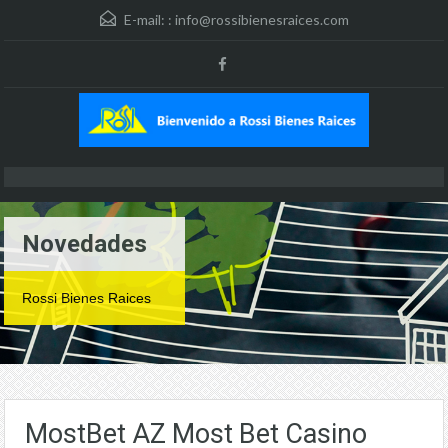
E-mail: :
info@rossibienesraices.com
Novedades
Rossi Bienes Raices
MostBet AZ Most Bet Casino