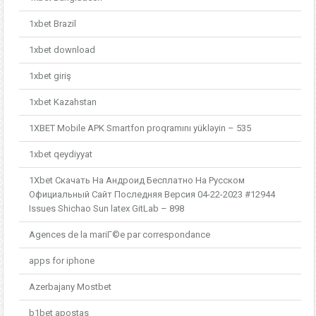
1xbet Brazil
1xbet download
1xbet giriş
1xbet Kazahstan
1XBET Mobile APK Smartfon proqramını yükləyin – 535
1xbet qeydiyyat
1Xbet Скачать На Андроид Бесплатно На Русском
Официальный Сайт Последняя Версия 04-22-2023 #12944
Issues Shichao Sun latex GitLab – 898
Agences de la mariГ©e par correspondance
apps for iphone
Azerbajany Mostbet
b1bet apostas