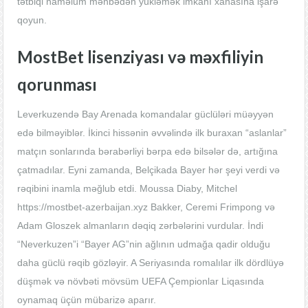
tətbiqi naməlum mənbədən yükləmək imkanı xanasına işarə
qoyun.
MostBet lisenziyası və məxfiliyin
qorunması
Leverkuzendə Bay Arenada komandalar güclüləri müəyyən
edə bilməyiblər. İkinci hissənin əvvəlində ilk buraxan “aslanlar”
matçın sonlarında bərabərliyi bərpa edə bilsələr də, artığına
çatmadılar. Eyni zamanda, Belçikada Bayer hər şeyi verdi və
rəqibini inamla məğlub etdi. Moussa Diaby, Mitchel
https://mostbet-azerbaijan.xyz
Bakker, Ceremi Frimpong və
Adam Gloszek almanların dəqiq zərbələrini vurdular. İndi
“Neverkuzen”i “Bayer AG”nin ağlının udmağa qadir olduğu
daha güclü rəqib gözləyir. A Seriyasında romalılar ilk dördlüyə
düşmək və növbəti mövsüm UEFA Çempionlar Liqasında
oynamaq üçün mübarizə aparır.