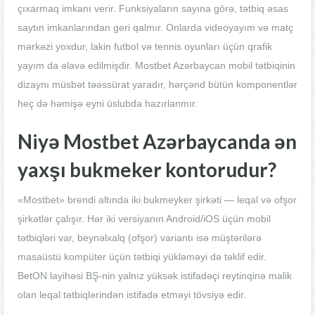
çıxarmaq imkanı verir. Funksiyaların sayına görə, tətbiq əsas
saytın imkanlarından geri qalmır. Onlarda videoyayım və matç
mərkəzi yoxdur, lakin futbol və tennis oyunları üçün qrafik
yayım da əlavə edilmişdir. Mostbet Azərbaycan mobil tətbiqinin
dizaynı müsbət təəssürat yaradır, hərçənd bütün komponentlər
heç də həmişə eyni üslubda hazırlanmır.
Niyə Mostbet Azərbaycanda ən
yaxşı bukmeker kontorudur?
«Mostbet» brendi altında iki bukmeyker şirkəti — leqal və ofşor
şirkətlər çalışır. Hər iki versiyanın Android/iOS üçün mobil
tətbiqləri var, beynəlxalq (ofşor) variantı isə müştərilərə
masaüstü kompüter üçün tətbiqi yükləməyi də təklif edir.
BetON layihəsi BŞ-nin yalnız yüksək istifadəçi reytinqinə malik
olan leqal tətbiqlərindən istifadə etməyi tövsiyə edir.