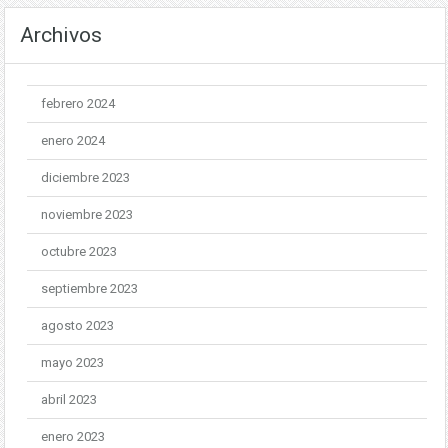
Archivos
febrero 2024
enero 2024
diciembre 2023
noviembre 2023
octubre 2023
septiembre 2023
agosto 2023
mayo 2023
abril 2023
enero 2023