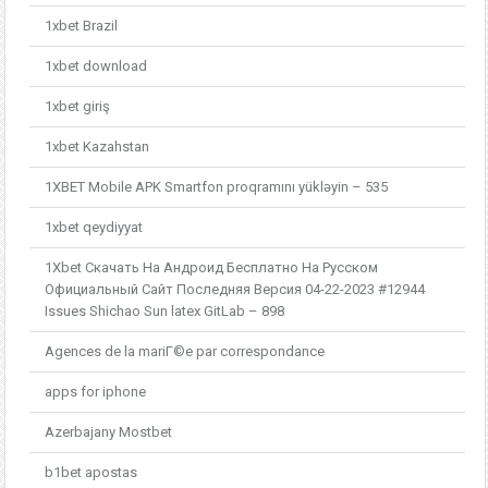
1xbet Brazil
1xbet download
1xbet giriş
1xbet Kazahstan
1XBET Mobile APK Smartfon proqramını yükləyin – 535
1xbet qeydiyyat
1Xbet Скачать На Андроид Бесплатно На Русском
Официальный Сайт Последняя Версия 04-22-2023 #12944
Issues Shichao Sun latex GitLab – 898
Agences de la mariГ©e par correspondance
apps for iphone
Azerbajany Mostbet
b1bet apostas