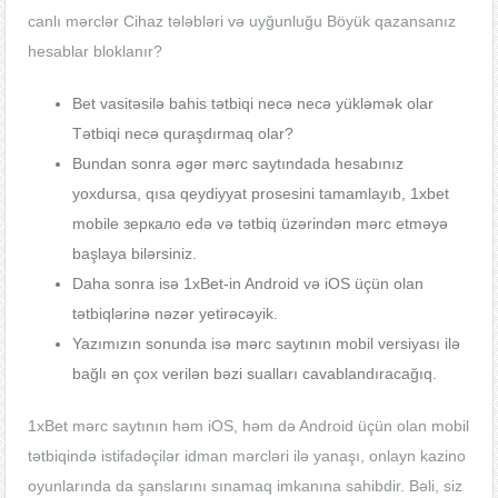
canlı mərclər Cihaz tələbləri və uyğunluğu Böyük qazansanız
hesablar bloklanır?
Bet vasitəsilə bahis tətbiqi necə necə yükləmək olar
Tətbiqi necə quraşdırmaq olar?
Bundan sonra əgər mərc saytındada hesabınız
yoxdursa, qısa qeydiyyat prosesini tamamlayıb, 1xbet
mobile зеркало edə və tətbiq üzərindən mərc etməyə
başlaya bilərsiniz.
Daha sonra isə 1xBet-in Android və iOS üçün olan
tətbiqlərinə nəzər yetirəcəyik.
Yazımızın sonunda isə mərc saytının mobil versiyası ilə
bağlı ən çox verilən bəzi sualları cavablandıracağıq.
1xBet mərc saytının həm iOS, həm də Android üçün olan mobil
tətbiqində istifadəçilər idman mərcləri ilə yanaşı, onlayn kazino
oyunlarında da şanslarını sınamaq imkanına sahibdir. Bəli, siz