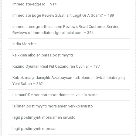
immediate-edge io – 914
Immediate Edge Review 2023: Is It Legit Or A Scam? – 189
immediateedge-official com Reviews Read Customer Service
Reviews of immediateedge-official.com – 354
India Mostbet
kaikkien aikojen paras postimyynti
Kazino Oyunlari Real Pul Qazandiran Oyunlar – 137
Kubok matçı danışılıb Azərbaycan futbolunda növbəti biabırçılıq
Yeni Sabah – 362
La mariГ©e par correspondance en vaut la peine
laillinen postimyynti morsiamen verkkosivusto
legit postimyynti morsiamen sivusto
legit postimyynti morsian