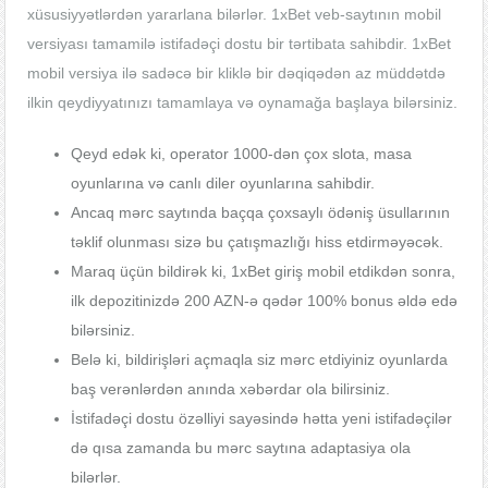
xüsusiyyətlərdən yararlana bilərlər. 1xBet veb-saytının mobil
versiyası tamamilə istifadəçi dostu bir tərtibata sahibdir. 1xBet
mobil versiya ilə sadəcə bir kliklə bir dəqiqədən az müddətdə
ilkin qeydiyyatınızı tamamlaya və oynamağa başlaya bilərsiniz.
Qeyd edək ki, operator 1000-dən çox slota, masa
oyunlarına və canlı diler oyunlarına sahibdir.
Ancaq mərc saytında baçqa çoxsaylı ödəniş üsullarının
təklif olunması sizə bu çatışmazlığı hiss etdirməyəcək.
Maraq üçün bildirək ki, 1xBet giriş mobil etdikdən sonra,
ilk depozitinizdə 200 AZN-ə qədər 100% bonus əldə edə
bilərsiniz.
Belə ki, bildirişləri açmaqla siz mərc etdiyiniz oyunlarda
baş verənlərdən anında xəbərdar ola bilirsiniz.
İstifadəçi dostu özəlliyi sayəsində hətta yeni istifadəçilər
də qısa zamanda bu mərc saytına adaptasiya ola
bilərlər.