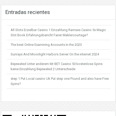
Entradas recientes
All Slots Erzielbar Casino 1 Einzahlung Ramses Casino 5x Magic
Slot Book Erfahrungsbericht Fairer Maklercourtage?
The best Online Examining Accounts In the 2023
Sunrays And Moonlight Harbors Server On the internet 2024
Bejeweled Unter anderem Mr BET Casino 50 kostenlose Spins
keine Einzahlung Bejeweled 2 Unterschiede
step 1 Put Local casino Uk Put step one Pound and also have Free
Spins?