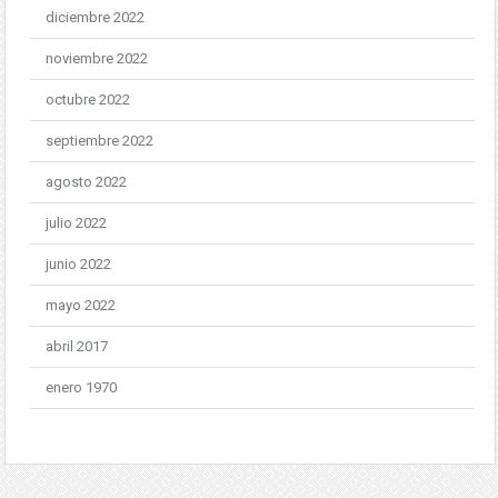
diciembre 2022
noviembre 2022
octubre 2022
septiembre 2022
agosto 2022
julio 2022
junio 2022
mayo 2022
abril 2017
enero 1970