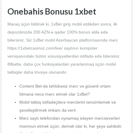
Onebahis Bonusu 1xbet
Maraq üçün bildirək ki, 1xBet giriş mobil etdikdən sonra, ilk
depozitinizdə 200 AZN-ə qədər 100% bonus əldə edə
bilərsiniz. Siz 1xBet mobil Azerbaycan platformasında mərc
https://1xbetcasinoz.com/live/
saytının kompüter
versiyasındakı bütün xüsusiyyətlərdən istifadə edə bilərsiniz.
Əlbəttə, daha çox funksiyalardan yararlanmaq üçün mobil
tətbiqlər daha tövsiyə olunandır.
Content Bet-də təhlükəsiz mərc və güvənli ortam
İdmana necə mərc etmək olar 1xBet?
Mobil tətbiq istifadəçilərə mərclərini tənzimləmək və
şəxsiləşdirmək imkanı da verir.
Mərc saytı telefondan oynamaq istəyən mərcsevərləri
məmnun etmək üçün, demək olar ki, hər şeyə sahibdir.