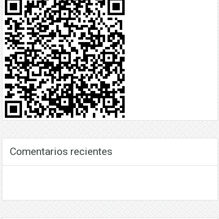
Comentarios recientes