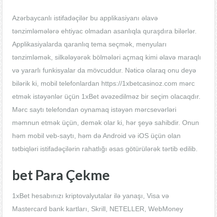
Azərbaycanlı istifadəçilər bu applikasiyanı əlavə
tənzimləmələrə ehtiyac olmadan asanlıqla quraşdıra bilərlər.
Applikasiyalarda qaranlıq tema seçmək, menyuları
tənzimləmək, silkələyərək bölmələri açmaq kimi əlavə maraqlı
və yararlı funkisyalar da mövcuddur. Nəticə olaraq onu deyə
bilərik ki, mobil telefonlardan
https://1xbetcasinoz.com
mərc
etmək istəyənlər üçün 1xBet əvəzedilməz bir seçim olacaqdır.
Mərc saytı telefondan oynamaq istəyən mərcsevərləri
məmnun etmək üçün, demək olar ki, hər şeyə sahibdir. Onun
həm mobil veb-saytı, həm də Android və iOS üçün olan
tətbiqləri istifadəçilərin rahatlığı əsas götürülərək tərtib edilib.
bet Para Çekme
1xBet hesabınızı kriptovalyutalar ilə yanaşı, Visa və
Mastercard bank kartları, Skrill, NETELLER, WebMoney