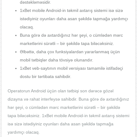
dəstəkləməsidir.
1xBet mobile Android-in təkmil axtarış sistemi isə sizə
istədiyiniz oyunları daha asan şəkildə tapmağa yardımçı
olacaq.
Buna görə də axtardığınız hər şeyi, o cümlədən mərc
marketlərini sürətli – bir şəkildə tapa biləcəksiniz.
Əlbəttə, daha çox funksiyalardan yararlanmaq üçün
mobil tətbiqlər daha tövsiyə olunandır.
1xBet veb-saytının mobil versiyası tamamilə istifadəçi
dostu bir tərtibata sahibdir.
Operatorun Android üçün olan tətbiqi son dərəcə gözəl
dizayna və rahat interfeysə sahibdir. Buna görə də axtardığınız
hər şeyi, o cümlədən mərc marketlərini sürətli – bir şəkildə
tapa biləcəksiniz. 1xBet mobile Android-in təkmil axtarış sistemi
isə sizə istədiyiniz oyunları daha asan şəkildə tapmağa
yardımçı olacaq.