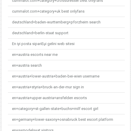
cummalot.com+category+crossdresser best onlyfans
cummalot.com+category+uk best onlyfans
deutschland+baden-wurttemberg+pforzheim search
deutschland+berlin-staat support
En iyi posta sipariЕџi gelini web sitesi
en+austria escorts near me
en+austria search
en+austria+lower-austria+baden-bei-wien username
en+austria+styria+bruck-an-der-mur sign in
en+austria+upper-austria+ansfelden escorts
en+category+st-gallen-state+buchs+milf escort girl
en+germany+lower-saxony+osnabruck best escort platform
en+s+models+at visitors