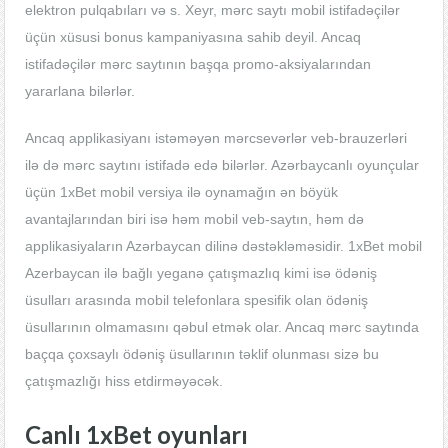
elektron pulqabıları və s. Xeyr, mərc saytı mobil istifadəçilər
üçün xüsusi bonus kampaniyasına sahib deyil. Ancaq
istifadəçilər mərc saytının başqa promo-aksiyalarından
yararlana bilərlər.
Ancaq applikasiyanı istəməyən mərcsevərlər veb-brauzerləri
ilə də mərc saytını istifadə edə bilərlər. Azərbaycanlı oyunçular
üçün 1xBet mobil versiya ilə oynamağın ən böyük
avantajlarından biri isə həm mobil veb-saytın, həm də
applikasiyaların Azərbaycan dilinə dəstəkləməsidir. 1xBet mobil
Azerbaycan ilə bağlı yeganə çatışmazlıq kimi isə ödəniş
üsulları arasında mobil telefonlara spesifik olan ödəniş
üsullarının olmamasını qəbul etmək olar. Ancaq mərc saytında
baçqa çoxsaylı ödəniş üsullarının təklif olunması sizə bu
çatışmazlığı hiss etdirməyəcək.
Canlı 1xBet oyunları