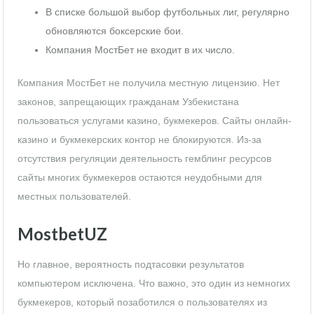
В списке большой выбор футбольных лиг, регулярно
обновляются боксерские бои.
Компания МостБет не входит в их число.
Компания МостБет не получила местную лицензию. Нет
законов, запрещающих гражданам Узбекистана
пользоваться услугами казино, букмекеров. Сайты онлайн-
казино и букмекерских контор не блокируются. Из-за
отсутствия регуляции деятельность гемблинг ресурсов
сайты многих букмекеров остаются неудобными для
местных пользователей.
MostbetUZ
Но главное, вероятность подтасовки результатов
компьютером исключена. Что важно, это один из немногих
букмекеров, который позаботился о пользователях из