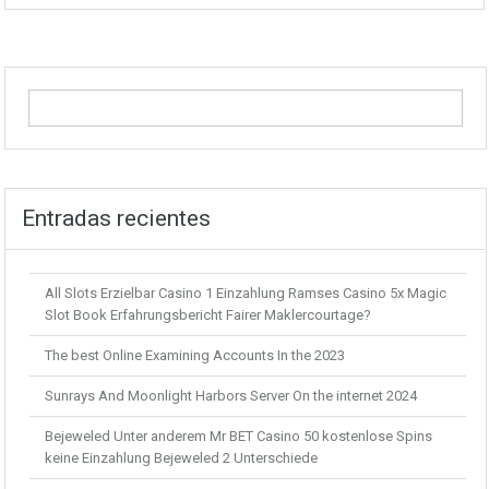
Entradas recientes
All Slots Erzielbar Casino 1 Einzahlung Ramses Casino 5x Magic
Slot Book Erfahrungsbericht Fairer Maklercourtage?
The best Online Examining Accounts In the 2023
Sunrays And Moonlight Harbors Server On the internet 2024
Bejeweled Unter anderem Mr BET Casino 50 kostenlose Spins
keine Einzahlung Bejeweled 2 Unterschiede