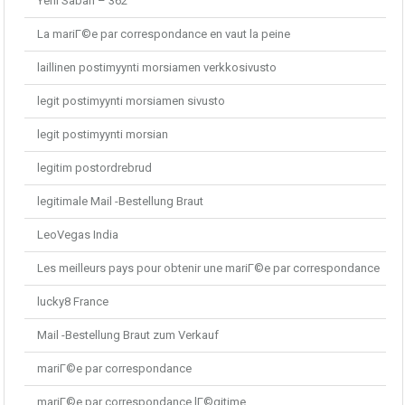
Yeni Sabah – 362
La mariГ©e par correspondance en vaut la peine
laillinen postimyynti morsiamen verkkosivusto
legit postimyynti morsiamen sivusto
legit postimyynti morsian
legitim postordrebrud
legitimale Mail -Bestellung Braut
LeoVegas India
Les meilleurs pays pour obtenir une mariГ©e par correspondance
lucky8 France
Mail -Bestellung Braut zum Verkauf
mariГ©e par correspondance
mariГ©e par correspondance lГ©gitime