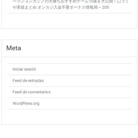
ベラジョンカジノの大勝ちおすすめゲーム10選を大公開！口コミ
や実績まとめ オンカジ入金不要ボーナス情報局 – 205
Meta
Iniciar sesión
Feed de entradas
Feed de comentarios
WordPress.org