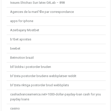
Issues Shichao Sun latex GitLab – 898
Agences de la mariГ©e par correspondance
apps for iphone
Azerbajany Mostbet
b1bet apostas
beebet
Betmotion brazil
blГ¤ddra i postorder bruden
bГ¤sta postorder brudens webbplatser reddit
bГ¤sta riktiga postorder brud webbplats
cashadvanceamerica.net+1000-dollar-payday-loan cash for you
payday loans
casino