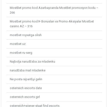
MostBet promo kod Azərbaycanda MostBet promosyon kodu –
266
Mostbet promo kod ᐈ Bonusları və Promo-Aksiyalar Mostbet
casino AZ – 316
mostbet royxatga olish
mostbet uz
mostbet-ru-serg
Najbolja narudЕѕba za mladenku
narudЕѕba mail mladenke
Ne posta sipariЕџi gelin
osterreich escorts date
osterreich escorts girl
osterreich+wiener-staat find escorts