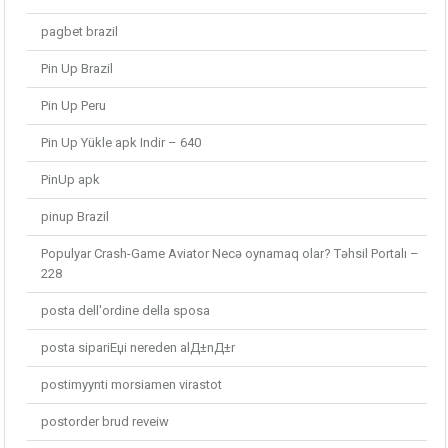
pagbet brazil
Pin Up Brazil
Pin Up Peru
Pin Up Yükle apk Indir – 640
PinUp apk
pinup Brazil
Populyar Crash-Game Aviator Necə oynamaq olar? Təhsil Portalı –
228
posta dell'ordine della sposa
posta sipariЕџi nereden alД±nД±r
postimyynti morsiamen virastot
postorder brud reveiw