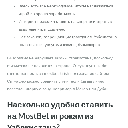
Здесь есть все необходимое, чтобы наслаждаться
игрой и хорошо зарабатывать.
Интернет позволил ставить на спорт или играть в
азартные игры удаленно.
Нет законов, запрещающих гражданам Узбекистана
пользоваться услугами казино, букмекеров.
БК MostBet не нарушает законы Узбекистана, поскольку
физически не находится в стране. Отсутствует любая
ответственность за
mostbet kirish
пользование сайтом.
Ситуацию можно сравнить с тем, если бы вы лично
посетили игорную зону, например в Макао или Дубаи.
Насколько удобно ставить
на MostBet игрокам из
Узбекистана?