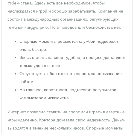
Узбекистана. Здесь есть все необходимое, чтобы
наслаждаться игрой и хорошо зарабатывать. Компания не
состоит в международных организациях, регулирующих
гемблинг-индустрию. Но и поводов для беспокойства нет.
Спорные моменты решаются службой поддержки
очень быстро.
Здесь ставить на спорт удобно, и процесс доставляет
только удовольствие.
Отсутствует любая ответственность за пользование
сайтом.
Но главное, вероятность подтасовки результатов
компьютером исключена.
Интернет позволил ставить на спорт или играть в азартные
игры удаленно. Контора доказала свою надежность. Деньги
выводятся в течение нескольких часов. Спорные моменты