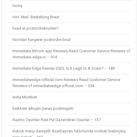
horny
Hot -Mail -Bestellung Braut
hvad er postordrebruden?
hvordan fungerer postordre brud
Immediate Bitcoin app Reviews Read Customer Service Reviews of
immediate-edge io – 914
Immediate Edge Review 2023: Is It Legit Or A Scam? – 189
immediateedge-official com Reviews Read Customer Service
Reviews of immediateedge-official.com – 354
India Mostbet
kaikkien aikojen paras postimyynti
Kazino Oyunlari Real Pul Qazandiran Oyunlar – 137
Kubok matçı danışılıb Azərbaycan futbolunda növbəti biabırçılıq