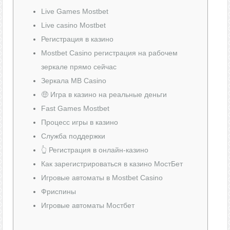
Live Games Mostbet
Live casino Mostbet
Регистрация в казино
Mostbet Casino регистрация на рабочем
зеркале прямо сейчас
Зеркала MB Casino
🤑 Игра в казино на реальные деньги
Fast Games Mostbet
Процесс игры в казино
Служба поддержки
👆 Регистрация в онлайн-казино
Как зарегистрироваться в казино МостБет
Игpoвыe aвтoмaты в Mostbet Casino
Фриспины
Игровые автоматы Мостбет