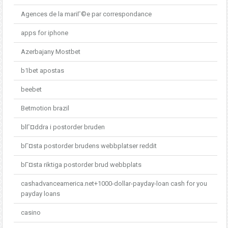
Agences de la mariГ©e par correspondance
apps for iphone
Azerbajany Mostbet
b1bet apostas
beebet
Betmotion brazil
blГ¤ddra i postorder bruden
bГ¤sta postorder brudens webbplatser reddit
bГ¤sta riktiga postorder brud webbplats
cashadvanceamerica.net+1000-dollar-payday-loan cash for you
payday loans
casino