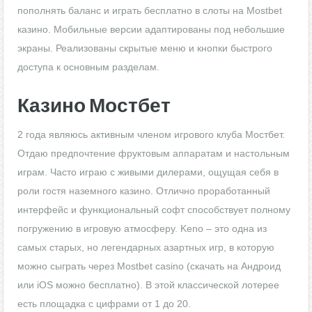
пополнять баланс и играть бесплатно в слоты на Mostbet
казино. Мобильные версии адаптированы под небольшие
экраны. Реализованы скрытые меню и кнопки быстрого
доступа к основным разделам.
Казино Мостбет
2 года являюсь активным членом игрового клуба Мостбет.
Отдаю предпочтение фруктовым аппаратам и настольным
играм. Часто играю с живыми дилерами, ощущая себя в
роли гостя наземного казино. Отлично проработанный
интерфейс и функциональный софт способствует полному
погружению в игровую атмосферу. Keno – это одна из
самых старых, но легендарных азартных игр, в которую
можно сыграть через Mostbet casino (скачать на Андроид
или iOS можно бесплатно). В этой классической лотерее
есть площадка с цифрами от 1 до 20.