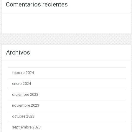
Comentarios recientes
Archivos
febrero 2024
enero 2024
diciembre 2023
noviembre 2023
octubre 2023
septiembre 2023