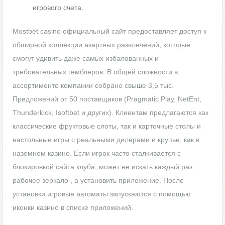
игрового счета.
Mostbet casino официальный сайт предоставляет доступ к
обширной коллекции азартных развлечений, которые
смогут удивить даже самых избалованных и
требовательных гемблеров. В общей сложности в
ассортименте компании собрано свыше 3,5 тыс.
Предложений от 50 поставщиков (Pragmatic Play, NetEnt,
Thunderkick, Isoftbet и других). Клиентам предлагаются как
классические фруктовые слоты, так и карточные столы и
настольные игры с реальными дилерами и крупье, как в
наземном казино. Если игрок часто сталкивается с
блокировкой сайта клуба, может не искать каждый раз
рабочее зеркало , а установить приложение. После
установки игровые автоматы запускаются с помощью
иконки казино в списке приложений.