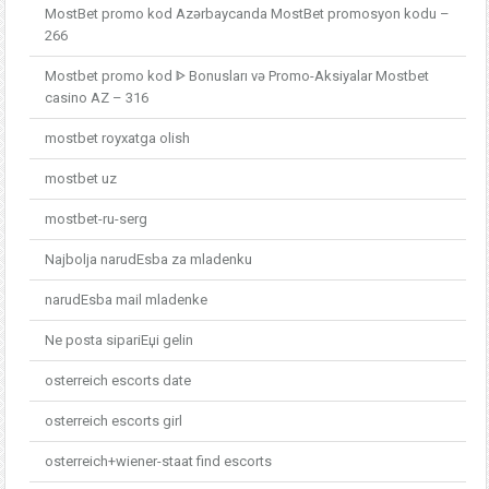
MostBet promo kod Azərbaycanda MostBet promosyon kodu –
266
Mostbet promo kod ᐈ Bonusları və Promo-Aksiyalar Mostbet
casino AZ – 316
mostbet royxatga olish
mostbet uz
mostbet-ru-serg
Najbolja narudЕѕba za mladenku
narudЕѕba mail mladenke
Ne posta sipariЕџi gelin
osterreich escorts date
osterreich escorts girl
osterreich+wiener-staat find escorts