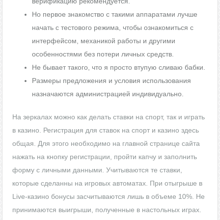
верификацию рекомендуется.
Но первое знакомство с такими аппаратами лучше
начать с тестового режима, чтобы ознакомиться с
интерфейсом, механикой работы и другими
особенностями без потери личных средств.
Не бывает такого, что я просто втупую сливаю бабки.
Размеры предложения и условия использования
назначаются администрацией индивидуально.
На зеркалах можно как делать ставки на спорт, так и играть
в казино. Регистрация для ставок на спорт и казино здесь
общая. Для этого необходимо на главной странице сайта
нажать на кнопку регистрации, пройти капчу и заполнить
форму с личными данными. Учитываются те ставки,
которые сделанны на игровых автоматах. При отыгрыше в
Live-казино бонусы засчитываются лишь в объеме 10%. Не
принимаются выигрыши, полученные в настольных играх.