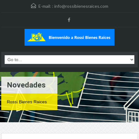
E-mail: :
info@rossibienesraices.com
Novedades
Rossi Bienes Raices