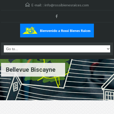
E-mail: :
info@rossibienesraices.com
Bellevue Biscayne